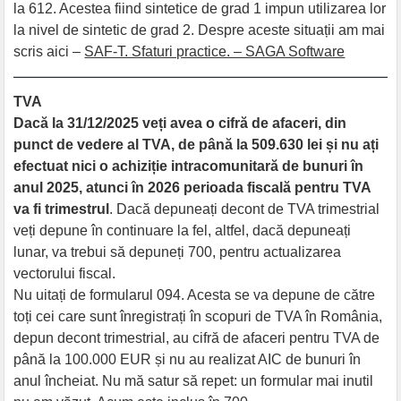
la 612. Acestea fiind sintetice de grad 1 impun utilizarea lor
la nivel de sintetic de grad 2. Despre aceste situații am mai
scris aici –
SAF-T. Sfaturi practice. – SAGA Software
TVA
Dacă la 31/12/2025 veți avea o cifră de afaceri, din
punct de vedere al TVA, de până la 509.630 lei și nu ați
efectuat nici o achiziție intracomunitară de bunuri în
anul 2025, atunci în 2026 perioada fiscală pentru TVA
va fi trimestrul
. Dacă depuneați decont de TVA trimestrial
veți depune în continuare la fel, altfel, dacă depuneați
lunar, va trebui să depuneți 700, pentru actualizarea
vectorului fiscal.
Nu uitați de formularul 094. Acesta se va depune de către
toți cei care sunt înregistrați în scopuri de TVA în România,
depun decont trimestrial, au cifră de afaceri pentru TVA de
până la 100.000 EUR și nu au realizat AIC de bunuri în
anul încheiat. Nu mă satur să repet: un formular mai inutil