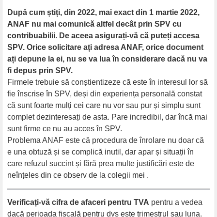
După cum știți, din 2022, mai exact din 1 martie 2022,
ANAF nu mai comunică altfel decât prin SPV cu
contribuabilii. De aceea asigurați-vă că puteți accesa
SPV. Orice solicitare ați adresa ANAF, orice document
ați depune la ei, nu se va lua în considerare dacă nu va
fi depus prin SPV.
Firmele trebuie să conștientizeze că este în interesul lor să
fie înscrise în SPV, deși din experiența personală constat
că sunt foarte mulți cei care nu vor sau pur și simplu sunt
complet dezinteresați de asta. Pare incredibil, dar încă mai
sunt firme ce nu au acces în SPV.
Problema ANAF este că procedura de înrolare nu doar că
e una obtuză și se complică inutil, dar apar și situații în
care refuzul succint și fără prea multe justificări este de
neînțeles din ce observ de la colegii mei .
Verificați-vă cifra de afaceri pentru TVA
pentru a vedea
dacă perioada fiscală pentru dvs este trimestrul sau luna.