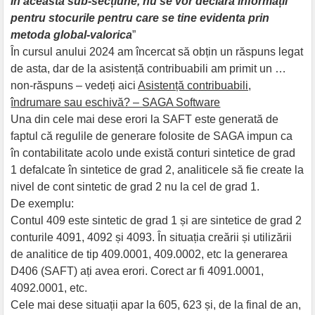
În aceasta sub-secțiune, nu se vor declara informații
pentru stocurile pentru care se tine evidenta prin
metoda global-valorica
”
În cursul anului 2024 am încercat să obțin un răspuns legat
de asta, dar de la asistență contribuabili am primit un …
non-răspuns – vedeți aici
Asistență contribuabili,
îndrumare sau eschivă? – SAGA Software
Una din cele mai dese erori la SAFT este generată de
faptul că regulile de generare folosite de SAGA impun ca
în contabilitate acolo unde există conturi sintetice de grad
1 defalcate în sintetice de grad 2, analiticele să fie create la
nivel de cont sintetic de grad 2 nu la cel de grad 1.
De exemplu:
Contul 409 este sintetic de grad 1 și are sintetice de grad 2
conturile 4091, 4092 și 4093. În situația creării și utilizării
de analitice de tip 409.0001, 409.0002, etc la generarea
D406 (SAFT) ați avea erori. Corect ar fi 4091.0001,
4092.0001, etc.
Cele mai dese situații apar la 605, 623 și, de la final de an,