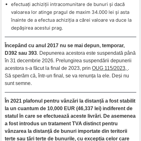
efectuați achiziții intracomunitare de bunuri și dacă
valoarea lor atinge pragul de maxim 34.000 lei și asta
înainte de a efectua achiziția a cărei valoare va duce la
depășirea acestui prag.
Începând cu anul 2017 nu se mai depun, temporar,
D392 sau 393
. Depunerea acestora este suspendată până
în 31 decembrie 2026. Prelungirea suspendării depunerii
acestora s-a făcut la final de 2023, prin
OUG 115/2023,
.
Să sperăm că, într-un final, se va renunța la ele. Deși nu
sunt semne.
În 2021 plafonul pentru vânzări la distanță a fost stabilit
la un cuantum de 10,000 EUR (46,337 lei) indiferent de
statul în care se efectuează aceste livrări. De asemenea
a fost introdus un tratament TVA distinct pentru
vânzarea la distanță de bunuri importate din teritorii
terțe sau țări terțe de bunurile, cu excepția celor care