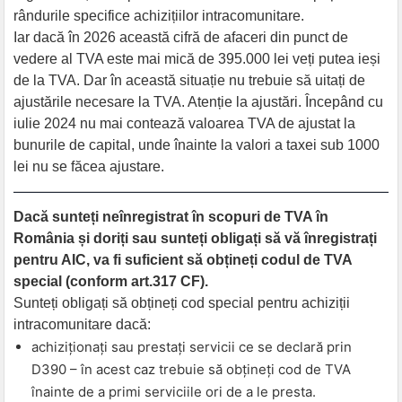
rândurile specifice achizițiilor intracomunitare.
Iar dacă în 2026 această cifră de afaceri din punct de
vedere al TVA este mai mică de 395.000 lei veți putea ieși
de la TVA. Dar în această situație nu trebuie să uitați de
ajustările necesare la TVA. Atenție la ajustări. Începând cu
iulie 2024 nu mai contează valoarea TVA de ajustat la
bunurile de capital, unde înainte la valori a taxei sub 1000
lei nu se făcea ajustare.
Dacă sunteți neînregistrat în scopuri de TVA în
România și doriți sau sunteți obligați să vă înregistrați
pentru AIC, va fi suficient să obțineți codul de TVA
special (conform art.317 CF).
Sunteți obligați să obțineți cod special pentru achiziții
intracomunitare dacă:
achiziționați sau prestați servicii ce se declară prin
D390 – în acest caz trebuie să obțineți cod de TVA
înainte de a primi serviciile ori de a le presta.