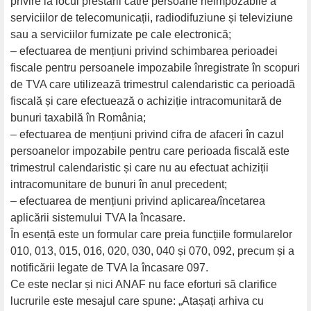
privire la locul prestării către persoane neimpozabile a
serviciilor de telecomunicații, radiodifuziune și televiziune
sau a serviciilor furnizate pe cale electronică;
– efectuarea de mențiuni privind schimbarea perioadei
fiscale pentru persoanele impozabile înregistrate în scopuri
de TVA care utilizează trimestrul calendaristic ca perioadă
fiscală și care efectuează o achiziție intracomunitară de
bunuri taxabilă în România;
– efectuarea de mențiuni privind cifra de afaceri în cazul
persoanelor impozabile pentru care perioada fiscală este
trimestrul calendaristic și care nu au efectuat achiziții
intracomunitare de bunuri în anul precedent;
– efectuarea de mențiuni privind aplicarea/încetarea
aplicării sistemului TVA la încasare.
În esență este un formular care preia funcțiile formularelor
010, 013, 015, 016, 020, 030, 040 și 070, 092, precum și a
notificării legate de TVA la încasare 097.
Ce este neclar și nici ANAF nu face eforturi să clarifice
lucrurile este mesajul care spune: „Atașați arhiva cu