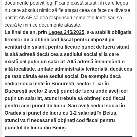
documente potrivit legii!” când există situații în care legea
nu cere absolut nimic să fie atașat ceea ce face ca diverse
unități ANAF să dea răspunsuri complet diferite sau să
ceară te miri ce documente atașate.
La final de an, prin
Legea 245/2025
, s-a stabilit obligația
firmelor de a obține cod fiscal pentru impozit pe
venituri din salarii, pentru fiecare punct de lucru situat
la altă adresă decât cea a sediului social și la care
există cel puțin un salariat. Altă adresă însemnând o
altă localitate, unitate administrativ teritorială, decât cea
pe raza căruia este sediul social. De exemplu dacă
sediul social este în București, sector 1, iar în
București sector 2 aveți punct de lucru unde aveți cel
puțin un salariat, atunci trebuie să obțineți cod fiscal
pentru acel punct de lucru. Sau aveți sediul social în
Oradea și punct de lucru cu 1-2 salariați în Beiuș,
atunci va fi necesar să obțineți cod fiscal pentru
punctul de lucru din Beiuș.