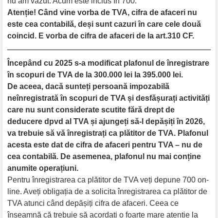
nu am văzut. Acum este inclus în 700.
Atenție! Când vine vorba de TVA, cifra de afaceri nu
este cea contabilă, deși sunt cazuri în care cele două
coincid. E vorba de cifra de afaceri de la art.310 CF.
Începând cu 2025 s-a modificat plafonul de înregistrare
în scopuri de TVA de la 300.000 lei la 395.000 lei.
De aceea, dacă sunteți persoană impozabilă
neînregistrată în scopuri de TVA și desfășurați activități
care nu sunt considerate scutite fără drept de
deducere dpvd al TVA și ajungeți să-l depășiți în 2026,
va trebuie să vă înregistrați ca plătitor de TVA. Plafonul
acesta este dat de cifra de afaceri pentru TVA – nu de
cea contabilă. De asemenea, plafonul nu mai conține
anumite operațiuni.
Pentru înregistrarea ca plătitor de TVA veți depune 700 on-
line. Aveți obligația de a solicita înregistrarea ca plătitor de
TVA atunci când depășiți cifra de afaceri. Ceea ce
înseamnă că trebuie să acordați o foarte mare atenție la