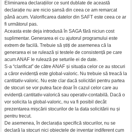
Eliminarea declarațiilor ce sunt dublate de această
declarație nu are nicio șansă din ceea ce am remarcat
până acum. Valorificarea datelor din SAFT este ceea ce ar
fi următorul pas.
Aceasta este deja introdusă în SAGA fără niciun cost
suplimentar. Generarea ei cu ajutorul programului este
extrem de facilă. Trebuie să știți de asemenea că la
generarea ei se rulează și testele de consistență pe care
acum ANAF le rulează pe seturile ei de date.
S-a “clarificat” de către ANAF și situația celor ce au stocuri
a căror evidență este global-valoric. Nu trebuie să treacă la
cantitativ-valoric. Nu este clar dacă solicitări pentru partea
de stocuri se vor putea face doar în cazul celor care au
evidență cantitativ-valorică sau operativ-contabilă. Dacă o
vor solicita la global-valoric, nu va fi posibil decât
prezentarea mișcării stocurilor de la data solicitării nu și
pentru trecut.
De asemenea, în declarația specifică stocurilor, nu se
declară la stocuri nici obiectele de inventar indiferent cum