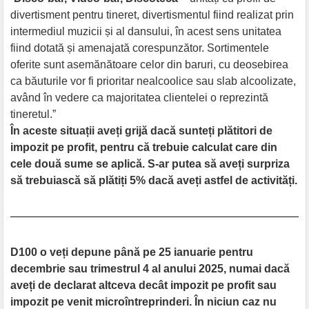
divertisment pentru tineret, divertismentul fiind realizat prin
intermediul muzicii și al dansului, în acest sens unitatea
fiind dotată și amenajată corespunzător. Sortimentele
oferite sunt asemănătoare celor din baruri, cu deosebirea
ca băuturile vor fi prioritar nealcoolice sau slab alcoolizate,
având în vedere ca majoritatea clientelei o reprezintă
tineretul.”
În aceste situații aveți grijă dacă sunteți plătitori de
impozit pe profit, pentru că trebuie calculat care din
cele două sume se aplică. S-ar putea să aveți surpriza
să trebuiască să plătiți 5% dacă aveți astfel de activități.
D100 o veți depune până pe 25 ianuarie pentru
decembrie sau trimestrul 4 al anului 2025, numai dacă
aveți de declarat altceva decât impozit pe profit sau
impozit pe venit microîntreprinderi. În niciun caz nu