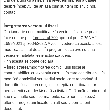
Dar de ajuns cu astea și să revedem împreună datele
despre începutul de an așa cum suntem obișnuiți noi,
contabilii.
Înregistrarea vectorului fiscal
Din ianuarie orice modificare în vectorul fiscal se poate
face on-line prin
formularul 700
aprobat prin OPANAF
1699/2021 și 2034/2022. Aveți în vedere că acesta a fost
modificat la final de an. În program, dacă aveți ultima
versiune instalată, este actualizat deja.
Prin acesta se poate declara:
– înregistrarea/modificarea domiciliului fiscal al
contribuabililor, cu excepția cazului în care contribuabilii își
modifică domiciliul sau sediul social care reprezintă și
domiciliu fiscal, precum și cu excepția contribuabililor
nerezidenți care desfășoară activitate în România prin unul
sau mai multe sedii permanente, care nominalizează,
ulterior înregistrării fiscale, un alt sediu permanent
desemnat;