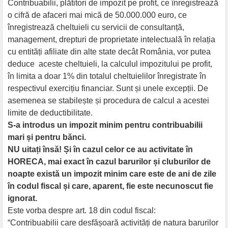
Contribuabilii, plătitori de impozit pe profit, ce înregistrează
o cifră de afaceri mai mică de 50.000.000 euro, ce
înregistrează cheltuieli cu servicii de consultanță,
management, drepturi de proprietate intelectuală în relația
cu entități afiliate din alte state decât România, vor putea
deduce aceste cheltuieli, la calculul impozitului pe profit,
în limita a doar 1% din totalul cheltuielilor înregistrate în
respectivul exercițiu financiar. Sunt și unele excepții. De
asemenea se stabilește și procedura de calcul a acestei
limite de deductibilitate.
S-a introdus un impozit minim pentru contribuabilii
mari și pentru bănci.
NU uitați însă! Și în cazul celor ce au activitate în
HORECA, mai exact în cazul barurilor și cluburilor de
noapte există un impozit minim care este de ani de zile
în codul fiscal și care, aparent, fie este necunoscut fie
ignorat.
Este vorba despre art. 18 din codul fiscal:
“Contribuabilii care desfășoară activități de natura barurilor