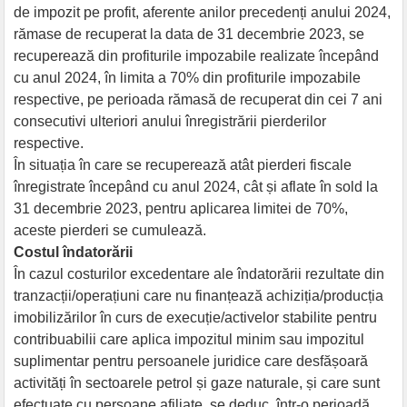
de impozit pe profit, aferente anilor precedenți anului 2024,
rămase de recuperat la data de 31 decembrie 2023, se
recuperează din profiturile impozabile realizate începând
cu anul 2024, în limita a 70% din profiturile impozabile
respective, pe perioada rămasă de recuperat din cei 7 ani
consecutivi ulteriori anului înregistrării pierderilor
respective.
În situația în care se recuperează atât pierderi fiscale
înregistrate începând cu anul 2024, cât și aflate în sold la
31 decembrie 2023, pentru aplicarea limitei de 70%,
aceste pierderi se cumulează.
Costul îndatorării
În cazul costurilor excedentare ale îndatorării rezultate din
tranzacții/operațiuni care nu finanțează achiziția/producția
imobilizărilor în curs de execuție/activelor stabilite pentru
contribuabilii care aplica impozitul minim sau impozitul
suplimentar pentru persoanele juridice care desfășoară
activități în sectoarele petrol și gaze naturale, și care sunt
efectuate cu persoane afiliate, se deduc, într-o perioadă