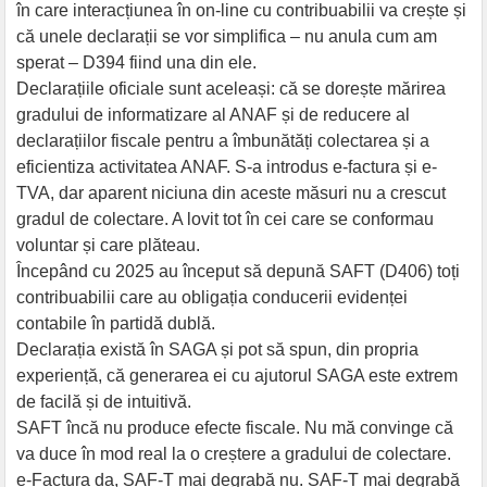
în care interacțiunea în on-line cu contribuabilii va crește și
că unele declarații se vor simplifica – nu anula cum am
sperat – D394 fiind una din ele.
Declarațiile oficiale sunt aceleași: că se dorește mărirea
gradului de informatizare al ANAF și de reducere al
declarațiilor fiscale pentru a îmbunătăți colectarea și a
eficientiza activitatea ANAF. S-a introdus e-factura și e-
TVA, dar aparent niciuna din aceste măsuri nu a crescut
gradul de colectare. A lovit tot în cei care se conformau
voluntar și care plăteau.
Începând cu 2025 au început să depună SAFT (D406) toți
contribuabilii care au obligația conducerii evidenței
contabile în partidă dublă.
Declarația există în SAGA și pot să spun, din propria
experiență, că generarea ei cu ajutorul SAGA este extrem
de facilă și de intuitivă.
SAFT încă nu produce efecte fiscale. Nu mă convinge că
va duce în mod real la o creștere a gradului de colectare.
e-Factura da, SAF-T mai degrabă nu. SAF-T mai degrabă