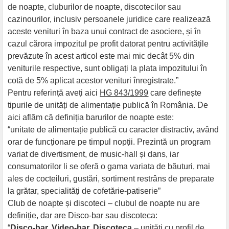
de noapte, cluburilor de noapte, discotecilor sau
cazinourilor, inclusiv persoanele juridice care realizează
aceste venituri în baza unui contract de asociere, și în
cazul cărora impozitul pe profit datorat pentru activitățile
prevăzute în acest articol este mai mic decât 5% din
veniturile respective, sunt obligați la plata impozitului în
cotă de 5% aplicat acestor venituri înregistrate.”
Pentru referință aveți aici
HG 843/1999
care definește
tipurile de unități de alimentație publică în România. De
aici aflăm că definiția barurilor de noapte este:
“unitate de alimentație publică cu caracter distractiv, având
orar de funcționare pe timpul nopții. Prezintă un program
variat de divertisment, de music-hall și dans, iar
consumatorilor li se oferă o gama variata de băuturi, mai
ales de cocteiluri, gustări, sortiment restrâns de preparate
la grătar, specialități de cofetărie-patiserie”
Club de noapte și discoteci – clubul de noapte nu are
definiție, dar are Disco-bar sau discoteca:
“
Disco-bar, Video-bar, Discoteca
– unități cu profil de