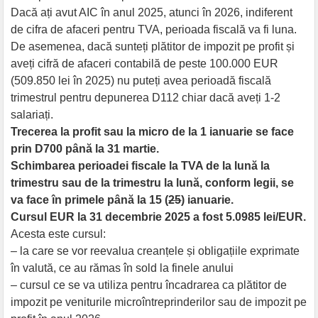
Dacă ați avut AIC în anul 2025, atunci în 2026, indiferent
de cifra de afaceri pentru TVA, perioada fiscală va fi luna.
De asemenea, dacă sunteți plătitor de impozit pe profit și
aveți cifră de afaceri contabilă de peste 100.000 EUR
(509.850 lei în 2025) nu puteți avea perioadă fiscală
trimestrul pentru depunerea D112 chiar dacă aveți 1-2
salariați.
Trecerea la profit sau la micro de la 1 ianuarie se face
prin D700 până la 31 martie.
Schimbarea perioadei fiscale la TVA de la lună la
trimestru sau de la trimestru la lună, conform legii, se
va face în primele până la 15 (
25
) ianuarie.
Cursul EUR la 31 decembrie 2025 a fost 5.0985 lei/EUR.
Acesta este cursul:
– la care se vor reevalua creanțele și obligațiile exprimate
în valută, ce au rămas în sold la finele anului
– cursul ce se va utiliza pentru încadrarea ca plătitor de
impozit pe veniturile microîntreprinderilor sau de impozit pe