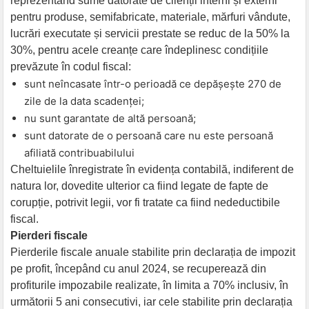
reprezentând sume datorate de clienții interni și externi
pentru produse, semifabricate, materiale, mărfuri vândute,
lucrări executate și servicii prestate se reduc de la 50% la
30%, pentru acele creanțe care îndeplinesc condițiile
prevăzute în codul fiscal:
sunt neîncasate într-o perioadă ce depășește 270 de
zile de la data scadenței;
nu sunt garantate de altă persoană;
sunt datorate de o persoană care nu este persoană
afiliată contribuabilului
Cheltuielile înregistrate în evidența contabilă, indiferent de
natura lor, dovedite ulterior ca fiind legate de fapte de
corupție, potrivit legii, vor fi tratate ca fiind nedeductibile
fiscal.
Pierderi fiscale
Pierderile fiscale anuale stabilite prin declarația de impozit
pe profit, începând cu anul 2024, se recuperează din
profiturile impozabile realizate, în limita a 70% inclusiv, în
următorii 5 ani consecutivi, iar cele stabilite prin declarația