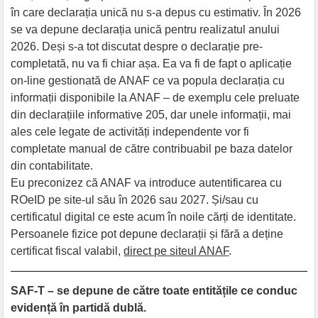
în care declarația unică nu s-a depus cu estimativ. În 2026
se va depune declarația unică pentru realizatul anului
2026. Deși s-a tot discutat despre o declarație pre-
completată, nu va fi chiar așa. Ea va fi de fapt o aplicație
on-line gestionată de ANAF ce va popula declarația cu
informații disponibile la ANAF – de exemplu cele preluate
din declarațiile informative 205, dar unele informații, mai
ales cele legate de activități independente vor fi
completate manual de către contribuabil pe baza datelor
din contabilitate.
Eu preconizez că ANAF va introduce autentificarea cu
ROeID pe site-ul său în 2026 sau 2027. Și/sau cu
certificatul digital ce este acum în noile cărți de identitate.
Persoanele fizice pot depune declarații și fără a deține
certificat fiscal valabil,
direct pe siteul ANAF
.
SAF-T – se depune de către toate entitățile ce conduc
evidență în partidă dublă.