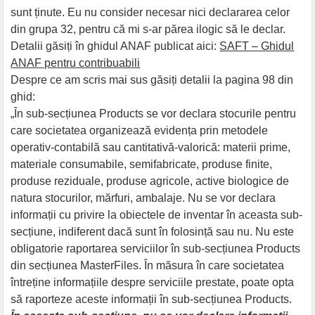
sunt ținute. Eu nu consider necesar nici declararea celor
din grupa 32, pentru că mi s-ar părea ilogic să le declar.
Detalii găsiți în ghidul ANAF publicat aici:
SAFT – Ghidul
ANAF pentru contribuabili
Despre ce am scris mai sus găsiți detalii la pagina 98 din
ghid:
„În sub-secțiunea Products se vor declara stocurile pentru
care societatea organizează evidența prin metodele
operativ-contabilă sau cantitativă-valorică: materii prime,
materiale consumabile, semifabricate, produse finite,
produse reziduale, produse agricole, active biologice de
natura stocurilor, mărfuri, ambalaje. Nu se vor declara
informații cu privire la obiectele de inventar în aceasta sub-
secțiune, indiferent dacă sunt în folosință sau nu. Nu este
obligatorie raportarea serviciilor în sub-secțiunea Products
din secțiunea MasterFiles. În măsura în care societatea
întreține informațiile despre serviciile prestate, poate opta
să raporteze aceste informații în sub-secțiunea Products.