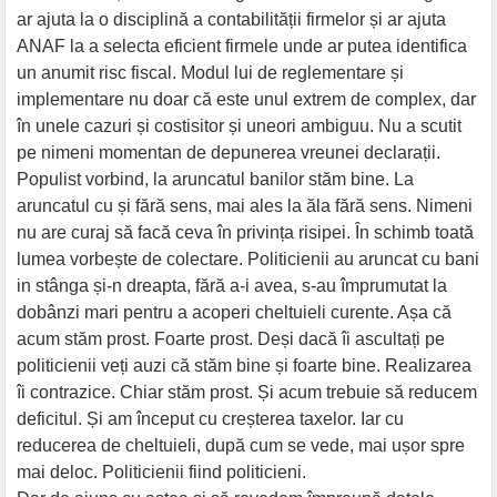
ar ajuta la o disciplină a contabilității firmelor și ar ajuta
ANAF la a selecta eficient firmele unde ar putea identifica
un anumit risc fiscal. Modul lui de reglementare și
implementare nu doar că este unul extrem de complex, dar
în unele cazuri și costisitor și uneori ambiguu. Nu a scutit
pe nimeni momentan de depunerea vreunei declarații.
Populist vorbind, la aruncatul banilor stăm bine. La
aruncatul cu și fără sens, mai ales la ăla fără sens. Nimeni
nu are curaj să facă ceva în privința risipei. În schimb toată
lumea vorbește de colectare. Politicienii au aruncat cu bani
in stânga și-n dreapta, fără a-i avea, s-au împrumutat la
dobânzi mari pentru a acoperi cheltuieli curente. Așa că
acum stăm prost. Foarte prost. Deși dacă îi ascultați pe
politicienii veți auzi că stăm bine și foarte bine. Realizarea
îi contrazice. Chiar stăm prost. Și acum trebuie să reducem
deficitul. Și am început cu creșterea taxelor. Iar cu
reducerea de cheltuieli, după cum se vede, mai ușor spre
mai deloc. Politicienii fiind politicieni.