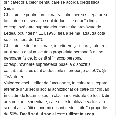
din categoria celor pentru care se acordă credit fiscal.
Sedii
Cheltuielile pentru funcționarea, întreținerea și repararea
locuințelor de serviciu sunt deductibile doar în limita
corespunzătoare suprafețelor construite prevăzute de
Legea locuinței nr. 114/1996, fără a se mai adăuga cota
suplimentară de 10%.
Cheltuielile de funcționare, întreținere și reparații aferente
unui sediu aflat în locuința proprietate personală a unei
persoane fizice, folosită și în scop personal,
corespunzătoare suprafețelor puse la dispoziția
contribuabilului, sunt deductibile în proporție de 50%. Și
TVA aferent
Valoarea cheltuielilor de funcționare, întreținere și reparații
aferente unui sediu social achiziționat de către contribuabil
în clădiri de locuințe sau în clădiri individuale de locuit, din
ansambluri rezidențiale, care nu este utilizat exclusiv în
scopul activității economice, sunt deductibile în proporție
de 50%.
Dacă sediul social este utilizat în scop