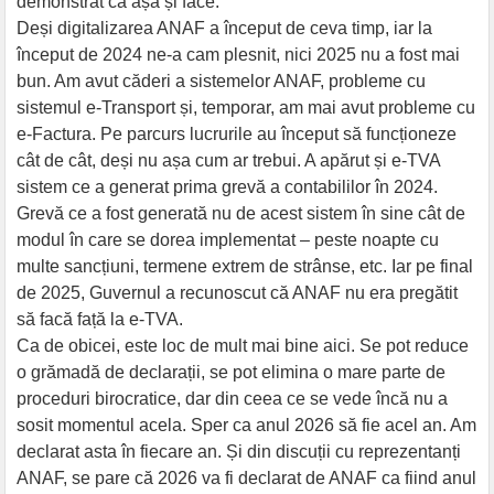
demonstrat că așa și face.
Deși digitalizarea ANAF a început de ceva timp, iar la
început de 2024 ne-a cam plesnit, nici 2025 nu a fost mai
bun. Am avut căderi a sistemelor ANAF, probleme cu
sistemul e-Transport și, temporar, am mai avut probleme cu
e-Factura. Pe parcurs lucrurile au început să funcționeze
cât de cât, deși nu așa cum ar trebui. A apărut și e-TVA
sistem ce a generat prima grevă a contabililor în 2024.
Grevă ce a fost generată nu de acest sistem în sine cât de
modul în care se dorea implementat – peste noapte cu
multe sancțiuni, termene extrem de strânse, etc. Iar pe final
de 2025, Guvernul a recunoscut că ANAF nu era pregătit
să facă față la e-TVA.
Ca de obicei, este loc de mult mai bine aici. Se pot reduce
o grămadă de declarații, se pot elimina o mare parte de
proceduri birocratice, dar din ceea ce se vede încă nu a
sosit momentul acela. Sper ca anul 2026 să fie acel an. Am
declarat asta în fiecare an. Și din discuții cu reprezentanți
ANAF, se pare că 2026 va fi declarat de ANAF ca fiind anul