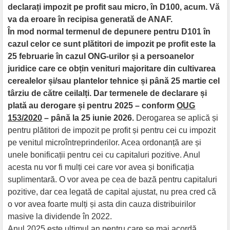
declarați impozit pe profit sau micro, în D100, acum. Vă
va da eroare în recipisa generată de ANAF.
În mod normal termenul de depunere pentru D101 în
cazul celor ce sunt plătitori de impozit pe profit este la
25 februarie în cazul ONG-urilor și a persoanelor
juridice care ce obțin venituri majoritare din cultivarea
cerealelor și/sau plantelor tehnice și până 25 martie cel
târziu de către ceilalți. Dar t
ermenele de declarare și
plată au derogare și pentru 2025 – conform
OUG
153/2020
– până la 25 iunie 2026.
Derogarea se aplică și
pentru plătitori de impozit pe profit și pentru cei cu impozit
pe venitul microîntreprinderilor. Acea ordonanță are și
unele bonificații pentru cei cu capitaluri pozitive. Anul
acesta nu vor fi mulți cei care vor avea și bonificația
suplimentară. O vor avea pe cea de bază pentru capitaluri
pozitive, dar cea legată de capital ajustat, nu prea cred că
o vor avea foarte mulți și asta din cauza distribuirilor
masive la dividende în 2022.
Anul 2025 este ultimul an pentru care se mai acordă