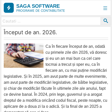
Skip
SAGA SOFTWARE
to
PROGRAME DE CONTABILITATE
content
Început de an. 2026.
Ca în fiecare început de an, odată
cu primele zile din 2026, vă doresc
și eu un an mai bun ca cel care
tocmai a trecut și sper eu, ca în
fiecare an, cu mai puține modificări
legislative. Și în 2025, am avut parte de multe evenimente,
am avut parte de modificări legislative, de bâlbe legislative,
și chiar de modificări făcute în ultimele zile ale anului, fapt
ce devine banal. În 2024, prin lege, guvernul și-a arogat
dreptul de a modifica oricând codul fiscal, peste noapte, cu
aplicare de a doua zi la o adică. Și la final de an 2025 a