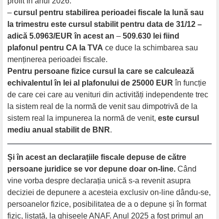
profit în anul 2026.
–
cursul pentru stabilirea perioadei fiscale la lună sau
la trimestru este cursul stabilit pentru data de 31/12 –
adică 5.0963/EUR în acest an
–
509.630 lei fiind
plafonul pentru CA la TVA
ce duce la schimbarea sau
menținerea perioadei fiscale.
Pentru persoane fizice cursul la care se calculează
echivalentul în lei al plafonului de 25000 EUR
în funcție
de care cei care au venituri din activități independente trec
la sistem real de la normă de venit sau dimpotrivă de la
sistem real la impunerea la normă de venit,
este
cursul
mediu anual stabilit de BNR
.
Și în acest an declarațiile fiscale depuse de către
persoane juridice se vor depune doar on-line.
Când
vine vorba despre declarația unică s-a revenit asupra
deciziei de depunere a acesteia exclusiv on-line dându-se,
persoanelor fizice, posibilitatea de a o depune și în format
fizic, listată, la ghișeele ANAF. Anul 2025 a fost primul an