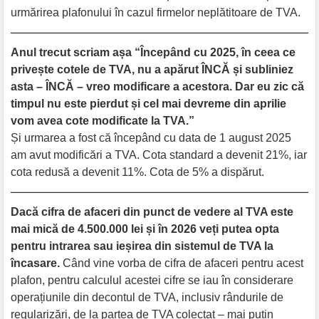
urmărirea plafonului în cazul firmelor neplătitoare de TVA.
Anul trecut scriam așa “Începând cu 2025, în ceea ce
privește cotele de TVA, nu a apărut ÎNCĂ și subliniez
asta – ÎNCĂ – vreo modificare a acestora. Dar eu zic că
timpul nu este pierdut și cel mai devreme din aprilie
vom avea cote modificate la TVA.”
Și urmarea a fost că începând cu data de 1 august 2025
am avut modificări a TVA. Cota standard a devenit 21%, iar
cota redusă a devenit 11%. Cota de 5% a dispărut.
Dacă cifra de afaceri din punct de vedere al TVA este
mai mică de 4.500.000 lei și în 2026 veți putea opta
pentru intrarea sau ieșirea din sistemul de TVA la
încasare.
Când vine vorba de cifra de afaceri pentru acest
plafon, pentru calculul acestei cifre se iau în considerare
operațiunile din decontul de TVA, inclusiv rândurile de
regularizări, de la partea de TVA colectat – mai puțin