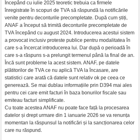
Începând cu iulie 2025 teoretic trebuia ca firmele
înregistrate în scopuri de TVA să răspundă la notificările
venite pentru deconturile precompletate. După cum știți,
ANAF a început să trimită deconturile precompletate de
TVA începând cu august 2024. Introducerea acestui sistem
a provocat inclusiv proteste publice pentru modalitatea în
care s-a încercat introducerea lui. Dar după o perioadă în
care s-a răspuns s-a prelungit termenul până la final de an.
Încă sunt probleme la acest sistem. ANAF, pe datele
plătitorilor de TVA ce nu aplică TVA la încasare, are
statistici care arată că datele sunt relativ ok pe ceea ce
generează. Se mai dublau informațiile prin D394 mai ales
pentru cei care emit facturi în baza bonurilor fiscale sau
emiteau facturi simplificate.
Cu toate acestea ANAF nu poate face față la procesarea
datelor și drept urmare din 1 ianuarie 2026 se va renunța
momentan la răspunsul la notificări și la sancționarea celor
care nu răspund.