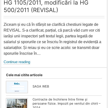
HG 1105/2011, modificări la HG
la
ANAF
500/2011 (REVISAL)
și
ITM
Ziceam și eu că în sfârșit se clarifică chestiuni legate de
REVISAL. S-a clarificat, parțial, că parcă văd cum vor citi
iarăși unii inspectori șefi textul legii, partea legată de
salariul și sporurile ce se înscriu în registrul de evidență a
salariaților. Și reiau și eu ce scrie acolo: se transmit doar
sporurile înscrise în…
HG
Continue reading
1105/2011,
modificări
Cele mai citite articole
la
HG
SAGA WEB
500/2011
(REVISAL)
Contracte de închiriere între firme și
persoane fizice. Impozit pe venitul din chirii –
2024.