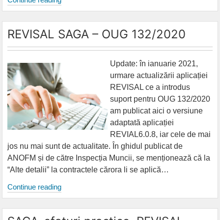
timp
muncă
REVISAL SAGA – OUG 132/2020
OUG
132–
Revisal
Update: în ianuarie 2021,
versiune
urmare actualizării aplicației
nouă
REVISAL ce a introdus
suport pentru OUG 132/2020
am publicat aici o versiune
adaptată aplicației
REVIAL6.0.8, iar cele de mai
jos nu mai sunt de actualitate. În ghidul publicat de
ANOFM și de către Inspecția Muncii, se menționează că la
“Alte detalii” la contractele cărora li se aplică…
REVISAL
Continue reading
SAGA
–