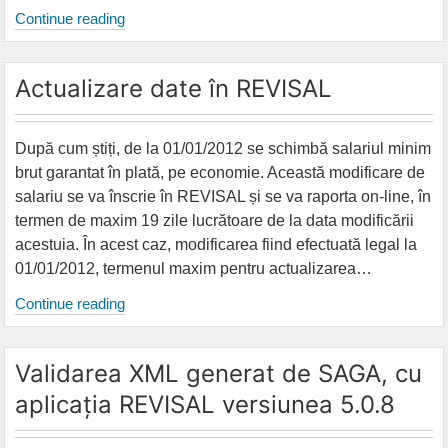
REVISAL.
Continue reading
Corecții
date.
Actualizare date în REVISAL
După cum știți, de la 01/01/2012 se schimbă salariul minim
brut garantat în plată, pe economie. Această modificare de
salariu se va înscrie în REVISAL și se va raporta on-line, în
termen de maxim 19 zile lucrătoare de la data modificării
acestuia. În acest caz, modificarea fiind efectuată legal la
01/01/2012, termenul maxim pentru actualizarea…
Actualizare
Continue reading
date
în
Validarea XML generat de SAGA, cu
REVISAL
aplicația REVISAL versiunea 5.0.8