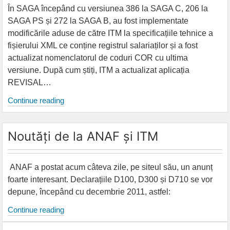
În SAGA începând cu versiunea 386 la SAGA C, 206 la
SAGA PS și 272 la SAGA B, au fost implementate
modificările aduse de către ITM la specificațiile tehnice a
fișierului XML ce conține registrul salariaților și a fost
actualizat nomenclatorul de coduri COR cu ultima
versiune. După cum știți, ITM a actualizat aplicația
REVISAL…
Validarea
Continue reading
XML
generat
Noutăți de la ANAF și ITM
de
SAGA,
cu
ANAF a postat acum câteva zile, pe siteul său, un anunț
aplicația
foarte interesant. Declarațiile D100, D300 și D710 se vor
REVISAL
depune, începând cu decembrie 2011, astfel:
versiunea
Noutăți
Continue reading
5.0.8
de