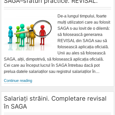
SAGA–sfaturi practice. REVISAL.
OUG
132/2020
De-a lungul timpului, foarte
mulți utilizatori care au folosit
SAGA s-au lovit de o dilemă:
să folosească generarea
REVISAL din SAGA sau să
folosească aplicația oficială.
Unii au ales să folosească
SAGA, alții, dimpotrivă, să folosească aplicația oficială.
Cei care au început lucrul în SAGA întrebau dacă pot
prelua datele salariaților sau registrul salariaților în…
SAGA–
Continue reading
sfaturi
practice.
Salariați străini. Completare revisal
REVISAL.
în SAGA