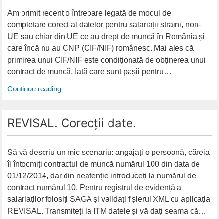
Am primit recent o întrebare legată de modul de
completare corect al datelor pentru salariații străini, non-
UE sau chiar din UE ce au drept de muncă în România și
care încă nu au CNP (CIF/NIF) românesc. Mai ales că
primirea unui CIF/NIF este condiționată de obținerea unui
contract de muncă. Iată care sunt pașii pentru…
Salariați
Continue reading
străini.
Completare
REVISAL. Corecții date.
revisal
în
SAGA
Să vă descriu un mic scenariu: angajați o persoană, căreia
îi întocmiți contractul de muncă numărul 100 din data de
01/12/2014, dar din neatenție introduceți la numărul de
contract numărul 10. Pentru registrul de evidență a
salariaților folosiți SAGA și validați fișierul XML cu aplicația
REVISAL. Transmiteți la ITM datele și vă dați seama că…