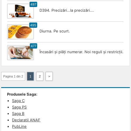
497
D394. Precizări…la precizări….
495
Diurna. Pe scurt.
477
Încasări și plăți numerar. Noi reguli și restricții.
Pagina 1 din 2
1
2
>
Produsele Saga:
Saga C
Saga PS
Saga B
Declaratii ANAF
PubLine