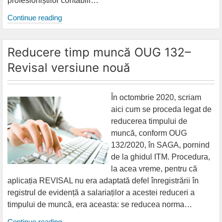
profesioniștilor contabili…
Proiecte
Continue reading
legislative
–
Reducere timp muncă OUG 132–
REGES
Revisal versiune nouă
Online
În octombrie 2020, scriam
aici cum se proceda legat de
reducerea timpului de
muncă, conform OUG
132/2020, în SAGA, pornind
de la ghidul ITM. Procedura,
la acea vreme, pentru că
aplicația REVISAL nu era adaptată defel înregistrării în
registrul de evidență a salariaților a acestei reduceri a
timpului de muncă, era aceasta: se reducea norma…
Reducere
Continue reading