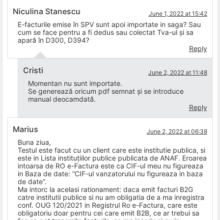
Niculina Stanescu
June 1, 2022 at 15:42
E-facturile emise în SPV sunt apoi importate in saga? Sau
cum se face pentru a fi dedus sau colectat Tva-ul și sa
apară în D300, D394?
Reply
Cristi
June 2, 2022 at 11:48
Momentan nu sunt importate.
Se generează oricum pdf semnat și se introduce
manual deocamdată.
Reply
Marius
June 2, 2022 at 06:38
Buna ziua,
Testul este facut cu un client care este institutie publica, si
este in Lista instituțiilor publice publicata de ANAF. Eroarea
intoarsa de RO e-Factura este ca CIF-ul meu nu figureaza
in Baza de date: “CIF-ul vanzatorului nu figureaza in baza
de date”.
Ma intorc la acelasi rationament: daca emit facturi B2G
catre institutii publice si nu am obligatia de a ma inregistra
conf. OUG 120/2021 in Registrul Ro e-Factura, care este
obligatoriu doar pentru cei care emit B2B, ce ar trebui sa