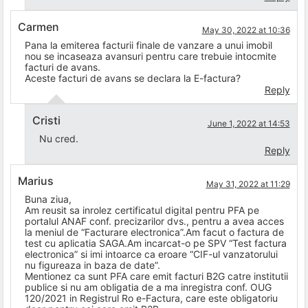
Carmen
May 30, 2022 at 10:36
Pana la emiterea facturii finale de vanzare a unui imobil
nou se incaseaza avansuri pentru care trebuie intocmite
facturi de avans.
Aceste facturi de avans se declara la E-factura?
Reply
Cristi
June 1, 2022 at 14:53
Nu cred.
Reply
Marius
May 31, 2022 at 11:29
Buna ziua,
Am reusit sa inrolez certificatul digital pentru PFA pe
portalul ANAF conf. precizarilor dvs., pentru a avea acces
la meniul de “Facturare electronica”.Am facut o factura de
test cu aplicatia SAGA.Am incarcat-o pe SPV “Test factura
electronica” si imi intoarce ca eroare “CIF-ul vanzatorului
nu figureaza in baza de date”.
Mentionez ca sunt PFA care emit facturi B2G catre institutii
publice si nu am obligatia de a ma inregistra conf. OUG
120/2021 in Registrul Ro e-Factura, care este obligatoriu