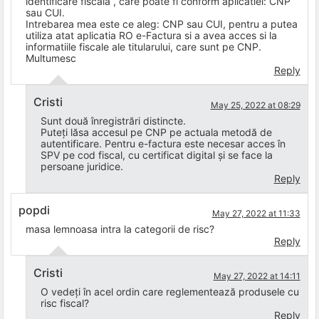
identificare fiscala”, care poate fi conform aplicatiei: CNP
sau CUI.
Intrebarea mea este ce aleg: CNP sau CUI, pentru a putea
utiliza atat aplicatia RO e-Factura si a avea acces si la
informatiile fiscale ale titularului, care sunt pe CNP.
Multumesc
Reply
Cristi
May 25, 2022 at 08:29
Sunt două înregistrări distincte.
Puteți lăsa accesul pe CNP pe actuala metodă de
autentificare. Pentru e-factura este necesar acces în
SPV pe cod fiscal, cu certificat digital și se face la
persoane juridice.
Reply
popdi
May 27, 2022 at 11:33
masa lemnoasa intra la categorii de risc?
Reply
Cristi
May 27, 2022 at 14:11
O vedeți în acel ordin care reglementează produsele cu
risc fiscal?
Reply