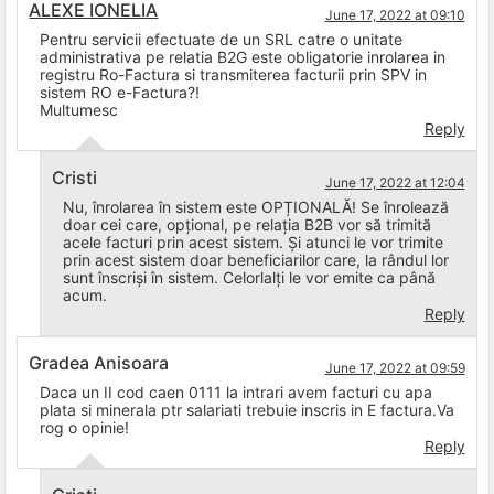
ALEXE IONELIA
June 17, 2022 at 09:10
Pentru servicii efectuate de un SRL catre o unitate
administrativa pe relatia B2G este obligatorie inrolarea in
registru Ro-Factura si transmiterea facturii prin SPV in
sistem RO e-Factura?!
Multumesc
Reply
Cristi
June 17, 2022 at 12:04
Nu, înrolarea în sistem este OPȚIONALĂ! Se înrolează
doar cei care, opțional, pe relația B2B vor să trimită
acele facturi prin acest sistem. Și atunci le vor trimite
prin acest sistem doar beneficiarilor care, la rândul lor
sunt înscriși în sistem. Celorlalți le vor emite ca până
acum.
Reply
Gradea Anisoara
June 17, 2022 at 09:59
Daca un II cod caen 0111 la intrari avem facturi cu apa
plata si minerala ptr salariati trebuie inscris in E factura.Va
rog o opinie!
Reply