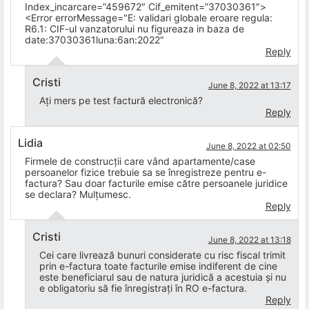
Index_incarcare=”459672″ Cif_emitent=”37030361″>
<Error errorMessage="E: validari globale eroare regula:
R6.1: CIF-ul vanzatorului nu figureaza in baza de
date:37030361luna:6an:2022"
Reply
Cristi
June 8, 2022 at 13:17
Ați mers pe test factură electronică?
Reply
Lidia
June 8, 2022 at 02:50
Firmele de construcții care vând apartamente/case
persoanelor fizice trebuie sa se înregistreze pentru e-
factura? Sau doar facturile emise către persoanele juridice
se declara? Mulțumesc.
Reply
Cristi
June 8, 2022 at 13:18
Cei care livrează bunuri considerate cu risc fiscal trimit
prin e-factura toate facturile emise indiferent de cine
este beneficiarul sau de natura juridică a acestuia și nu
e obligatoriu să fie înregistrați în RO e-factura.
Reply