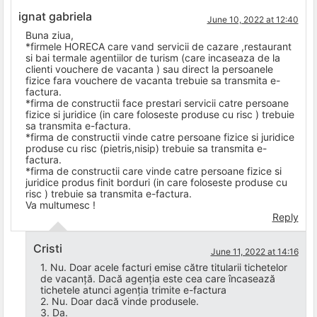
ignat gabriela
June 10, 2022 at 12:40
Buna ziua,
*firmele HORECA care vand servicii de cazare ,restaurant
si bai termale agentiilor de turism (care incaseaza de la
clienti vouchere de vacanta ) sau direct la persoanele
fizice fara vouchere de vacanta trebuie sa transmita e-
factura.
*firma de constructii face prestari servicii catre persoane
fizice si juridice (in care foloseste produse cu risc ) trebuie
sa transmita e-factura.
*firma de constructii vinde catre persoane fizice si juridice
produse cu risc (pietris,nisip) trebuie sa transmita e-
factura.
*firma de constructii care vinde catre persoane fizice si
juridice produs finit borduri (in care foloseste produse cu
risc ) trebuie sa transmita e-factura.
Va multumesc !
Reply
Cristi
June 11, 2022 at 14:16
1. Nu. Doar acele facturi emise către titularii tichetelor
de vacanță. Dacă agenția este cea care încasează
tichetele atunci agenția trimite e-factura
2. Nu. Doar dacă vinde produsele.
3. Da.