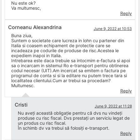
Nu este ok?
Va multumesc,
Reply
Corneanu Alexandrina
June 9, 2022 at 10:53
Buna ziua,
Suntem o societate care lucreza in lohn cu partener din
Italia si coasem echipament de protectie care se
incadeaza pe codurile de produse de risc.Acestea le
expediem inapoi in Italia.
Intrebarea este daca trebuie sa intocmim e-factura si apoi
sa o incarcam in sistemul Ro e-transport pentru obtinerea
codul necesar (UIT).Am incercat sa emitem o factura pe
programul de conta si si la editare nu putem trece tara si
localitatea clientului.Cum ar trebui sa procedam?
Multumesc.
Reply
Cristi
June 9, 2022 at 11:28
Nu aveți această obligație pentru că dvs nu vindeți
produse cu risc fiscal. Dvs prestați un serviciu legat de
un produs cu risc fiscal.
În schimb dv va trebui să folosiți e-transport.
Reply