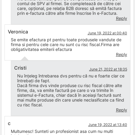
contul de SPV al firmei. Se completează de către cei
care, opțional, pe relația B2B doresc să emită factura
prin e-factura către alte firme înscrise în e-Factura.
Reply
Veronica
June 19, 2022 at 00:40
Se emite efactura pt pentru toate produsele vandute de
firma si pentru cele care nu sunt cu risc fiscal.Firma are
obligativitatea emiterii efactura
Reply
Cristi
June 21, 2022 at 18:35
Nu înțeleg întrebarea dvs pentru că nu e foarte clar ce
întrebați de fapt.
Dacă firma dvs vinde produse cu risc fiscal către alte
firme, da, va emite factură pe care o va trimite în
sistemul e-Factura, chiar dacă în aceiași factură sunt
mai multe produse din care unele neclasificate ca fiind
cu risc fiscal.
Reply
c
June 19, 2022 at 13:40
Multumesc! Sunteti un profesionist asa cum nu multi