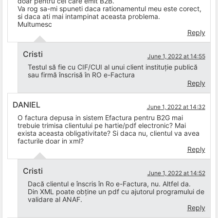
doar pentru cei care emit B2B.
Va rog sa-mi spuneti daca rationamentul meu este corect,
si daca ati mai intampinat aceasta problema.
Multumesc
Reply
Cristi
June 1, 2022 at 14:55
Testul să fie cu CIF/CUI al unui client instituție publică
sau firmă înscrisă în RO e-Factura
Reply
DANIEL
June 1, 2022 at 14:32
O factura depusa in sistem Efactura pentru B2G mai
trebuie trimisa clientului pe hartie/pdf electronic? Mai
exista aceasta obligativitate? Si daca nu, clientul va avea
facturile doar in xml?
Reply
Cristi
June 1, 2022 at 14:52
Dacă clientul e înscris în Ro e-Factura, nu. Altfel da.
Din XML poate obține un pdf cu ajutorul programului de
validare al ANAF.
Reply