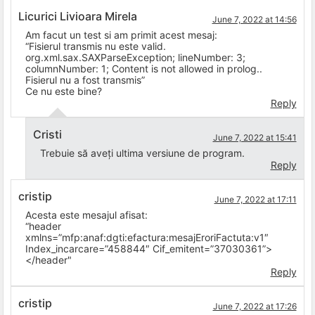
Licurici Livioara Mirela
June 7, 2022 at 14:56
Am facut un test si am primit acest mesaj:
“Fisierul transmis nu este valid.
org.xml.sax.SAXParseException; lineNumber: 3;
columnNumber: 1; Content is not allowed in prolog..
Fisierul nu a fost transmis”
Ce nu este bine?
Reply
Cristi
June 7, 2022 at 15:41
Trebuie să aveți ultima versiune de program.
Reply
cristip
June 7, 2022 at 17:11
Acesta este mesajul afisat:
“header
xmlns=”mfp:anaf:dgti:efactura:mesajEroriFactuta:v1″
Index_incarcare=”458844″ Cif_emitent=”37030361”>
</header"
Reply
cristip
June 7, 2022 at 17:26