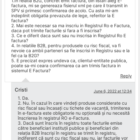
1.In relatia B2G, concret emit factura, din listari aleg E-
factura, mi se genereaza fisierul xml pe care il transmit in
SPV si primesc confirmarea de acolo. Cu asta mi-am
indeplinit obligatia prevazuta de lege, referitor la E
factura?
2. Mai este necesar sa ma inscriu in Registrul Ro e Factura,
daca pot trimite facturile si fara a fi inscrisa?
3. Ce e diferit daca sunt sau nu inscrisa in Registrul Ro E
factura?
4. In relatiile B2B, pentru produsele cu risc fiscal, va fi
nevoie ca ambii parteneri sa fie inscrisi in Registru sau e la
fel ca la B2G?
5. E precizat expres undeva ca, clientul-entitate publica,
poate sa-mi ceara confirmarea ca am trimis factura in
sistemul E Factura?
Reply
Cristi
June 6, 2022 at 12:34
1. Da.
2. Nu. În cazul în care vindeți produse considerate cu
risc fiscal sau încasați cu tichete de vacanță, trimiterea
în e-factura este obligatorie nu opțională și nu necesită
înscrierea în registrul RO e-Factura.
3. Dacă sunt înscris în registru toate facturile emise
către beneficiari instituții publice și beneficiari din
relația B2B înscriși în registru se trimit în registru,
indiferent că sunt cu risc fiscal sau nu, iar facturile vor