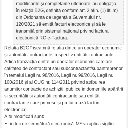
modificările şi completările ulterioare, au obligația,
în relația B2G, definită conform art. 2 alin. (1) lit. m)
din Ordonanța de urgență a Guvernului nr.
120/2021 să emită facturi electronice și să le
transmită prin sistemul național privind factura
electronică RO e-Factura.
Relația B2G înseamnă relația dintre un operator economic
și autorități contractante, respectiv entități contractante.
Adică tranzacția dintre un operator economic care are
calitatea de contractant sau subcontractant/subantreprenor
în temeiul Legii nr. 98/2016, Legii nr. 99/2016, Legii nr.
100/2016 și al OUG nr. 114/2011 privind atribuirea
anumitor contracte de achiziții publice în domeniile apărării
și securității și autorități contractante sau entități
contractante care primesc și prelucrează facturi
electronice.
Alte modificări sunt:
în loc de semnătură electronică, MF va aplica sigiliu