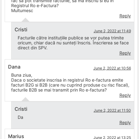
fac sa pot transmite facturile, sa ma inscriu si eu in
Registrul Ro e-Factura?
Multumesc
Reply
Cristi
June 2, 2022 at 11:49
Facturile către instituțiile publice se vor putea trimite
oricum, chiar dacă nu sunteți înscris. Înscrierea se face
direct din SPV.
Reply
Dana
June 2, 2022 at 10:56
Buna ziua,
Daca o societate inscrisa in registrul Ro e-factura emite
facturi B2G si B2B (care nu cuprind produse cu risc fiscal),
facturile B2B se mai transmit prin Ro e-factura?
Reply
Cristi
June 2, 2022 at 11:50
Da
Reply
Marius
June 2, 2022 at 13:25