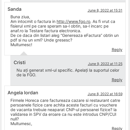
Sanda
June 8, 2022 at 15:31
Buna ziua,
Am intocmit o factura in
http://www.fgo.ro
. As fi vrut ca
fisierul xml pe care speram sa-l obtin, sa-l incarc pe
anaf.ro la Testare factura electronica.
De ce daca din listari aleg “Genereaza eFactura” obtin un
pdf si nu un xml? Unde gresesc?
Multumesc!
Reply
Cristi
June 9, 2022 at 11:25
Nu ați generat xml-ul specific. Apelați la suportul celor
de la FGO.
Reply
Angela Iordan
June 8, 2022 at 16:59
Firmele Horeca care factureaza cazare si restaurant catre
persoanele fizice care achita aceste facturi cu vouchere
de vacanta trebuie neaparat CNP-ul persoanei fizice? la
validarea in SPV da eroare ca nu este introdus CNP/CUI
null?
Multumesc,
Reply