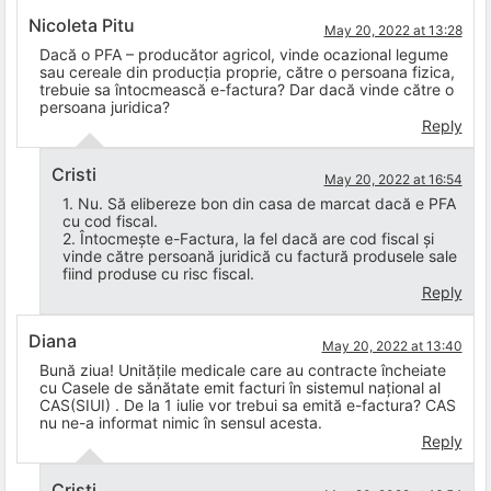
Nicoleta Pitu
May 20, 2022 at 13:28
Dacă o PFA – producător agricol, vinde ocazional legume
sau cereale din producția proprie, către o persoana fizica,
trebuie sa întocmească e-factura? Dar dacă vinde către o
persoana juridica?
Reply
Cristi
May 20, 2022 at 16:54
1. Nu. Să elibereze bon din casa de marcat dacă e PFA
cu cod fiscal.
2. Întocmește e-Factura, la fel dacă are cod fiscal și
vinde către persoană juridică cu factură produsele sale
fiind produse cu risc fiscal.
Reply
Diana
May 20, 2022 at 13:40
Bună ziua! Unitățile medicale care au contracte încheiate
cu Casele de sănătate emit facturi în sistemul național al
CAS(SIUI) . De la 1 iulie vor trebui sa emită e-factura? CAS
nu ne-a informat nimic în sensul acesta.
Reply
Cristi