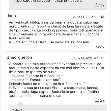
Tipul cardului se vede în detaliile încasării.
Reply
dana
June 14, 2022 at 17:55
Am verificat. Netopia imi da banii in a doua zi calup mai
multi clienti si un raport la sfarsit de luna fara detalii legate
de tipul cardului. La booking primesc banii toti gramada in
luna urmatoare si un raport care de asemena nu contine
tipul cardului.
Nu inteleg unde ar trebui sa vad detaliile incasarii.
Reply
Gheorghe Ion
June 15, 2022 at 11:34
O parere. Pentru a putea urmari exportarea precum si ce
facturi mai sunt de exportat nu era mai bine ca in “Iesiri “sa
fie introduse (partea de sus):
– coloana “Exporta in e-Factura”;
– coloana “e-Factura exportata”.
Selectia facturilor de exportat in e-Factura sa fie
individuala sau periodica (zilnica, la saptamana, lunara,
etc.) practic dupa export, facturile exportate sa “obtina
“automat bifa in coloana dedicata.
Reply
Cristi