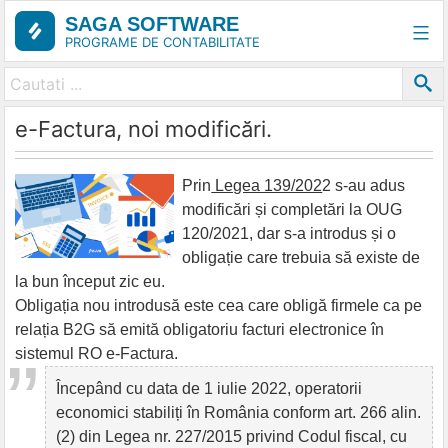
Skip
SAGA SOFTWARE
to
PROGRAME DE CONTABILITATE
content
e-Factura, noi modificări.
Prin
Legea 139/202
2 s-au adus
modificări și completări la OUG
120/2021, dar s-a introdus și o
obligație care trebuia să existe de
la bun început zic eu.
Obligația nou introdusă este cea care obligă firmele ca pe
relația B2G să emită obligatoriu facturi electronice în
sistemul RO e-Factura.
Începând cu data de 1 iulie 2022, operatorii
economici stabiliți în România conform art. 266 alin.
(2) din Legea nr. 227/2015 privind Codul fiscal, cu