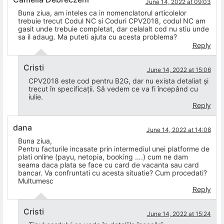
June 14, 2022 at 09:03
Buna ziua, am inteles ca in nomenclatorul articolelor
trebuie trecut Codul NC si Coduri CPV2018, codul NC am
gasit unde trebuie completat, dar celalalt cod nu stiu unde
sa il adaug. Ma puteti ajuta cu acesta problema?
Reply
Cristi
June 14, 2022 at 15:06
CPV2018 este cod pentru B2G, dar nu exista detaliat și
trecut în specificații. Să vedem ce va fi începând cu
iulie.
Reply
dana
June 14, 2022 at 14:08
Buna ziua,
Pentru facturile incasate prin intermediul unei platforme de
plati online (payu, netopia, booking ….) cum ne dam
seama daca plata se face cu card de vacanta sau card
bancar. Va confruntati cu acesta situatie? Cum procedati?
Multumesc
Reply
Cristi
June 14, 2022 at 15:24