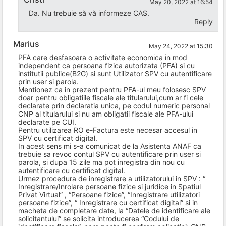
May 20, 2022 at 16:54
Da. Nu trebuie să vă informeze CAS.
Reply
Marius
May 24, 2022 at 15:30
PFA care desfasoara o activitate economica in mod
independent ca persoana fizica autorizata (PFA) si cu
institutii publice(B2G) si sunt Utilizator SPV cu autentificare
prin user si parola.
Mentionez ca in prezent pentru PFA-ul meu folosesc SPV
doar pentru obligatiile fiscale ale titularului,cum ar fi cele
declarate prin declaratia unica, pe codul numeric personal
CNP al titularului si nu am obligatii fiscale ale PFA-ului
declarate pe CUI.
Pentru utilizarea RO e-Factura este necesar accesul in
SPV cu certificat digital.
In acest sens mi s-a comunicat de la Asistenta ANAF ca
trebuie sa revoc contul SPV cu autentificare prin user si
parola, si dupa 15 zile ma pot inregistra din nou cu
autentificare cu certificat digital.
Urmez procedura de inregistrare a utilizatorului in SPV : “
Inregistrare/Inrolare persoane fizice si juridice in Spatiul
Privat Virtual” , “Persoane fizice”, “Inregistrare utilizatori
persoane fizice”, “ Inregistrare cu certificat digital” si in
macheta de completare date, la “Datele de identificare ale
solicitantului” se solicita introducerea “Codului de