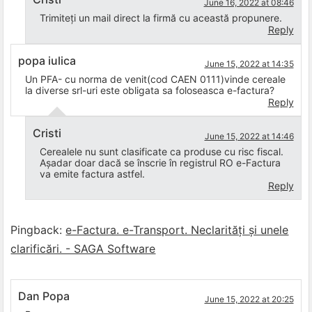
June 16, 2022 at 08:46
Trimiteți un mail direct la firmă cu această propunere.
Reply
popa iulica
June 15, 2022 at 14:35
Un PFA- cu norma de venit(cod CAEN 0111)vinde cereale
la diverse srl-uri este obligata sa foloseasca e-factura?
Reply
Cristi
June 15, 2022 at 14:46
Cerealele nu sunt clasificate ca produse cu risc fiscal.
Așadar doar dacă se înscrie în registrul RO e-Factura
va emite factura astfel.
Reply
Pingback:
e-Factura. e-Transport. Neclarități și unele
clarificări. - SAGA Software
Dan Popa
June 15, 2022 at 20:25