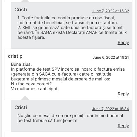
Cristi
June 7, 2022 at 15:32
1. Toate facturile ce conțin produse cu risc fiscal,
indiferent de beneficiar, se transmit prin e-factura.
2. XML se generează câte unul pe factură și se trimit
pe rând. În SAGA există Declarații ANAF ce trimite bulk
aceste fișiere.
Reply
cristip
June 6, 2022 at 19:21
Buna ziua,
In platforma de test SPV incerc sa incarc o factura emisa
(generata din SAGA cu e-factura) catre o institutie
bugetara si primesc mesajul de eroare de mai jos:
Nu fac ceva corect?
Va multumesc anticipat,
Reply
Cristi
June 7, 2022 at 15:34
Nu știu ce mesaj de eroare primiți, dar în mod normal
pe test trebuie să funcționeze.
Reply