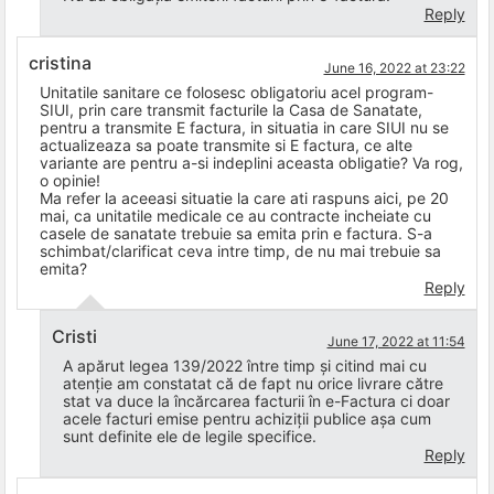
Reply
cristina
June 16, 2022 at 23:22
Unitatile sanitare ce folosesc obligatoriu acel program-
SIUI, prin care transmit facturile la Casa de Sanatate,
pentru a transmite E factura, in situatia in care SIUI nu se
actualizeaza sa poate transmite si E factura, ce alte
variante are pentru a-si indeplini aceasta obligatie? Va rog,
o opinie!
Ma refer la aceeasi situatie la care ati raspuns aici, pe 20
mai, ca unitatile medicale ce au contracte incheiate cu
casele de sanatate trebuie sa emita prin e factura. S-a
schimbat/clarificat ceva intre timp, de nu mai trebuie sa
emita?
Reply
Cristi
June 17, 2022 at 11:54
A apărut legea 139/2022 între timp și citind mai cu
atenție am constatat că de fapt nu orice livrare către
stat va duce la încărcarea facturii în e-Factura ci doar
acele facturi emise pentru achiziții publice așa cum
sunt definite ele de legile specifice.
Reply