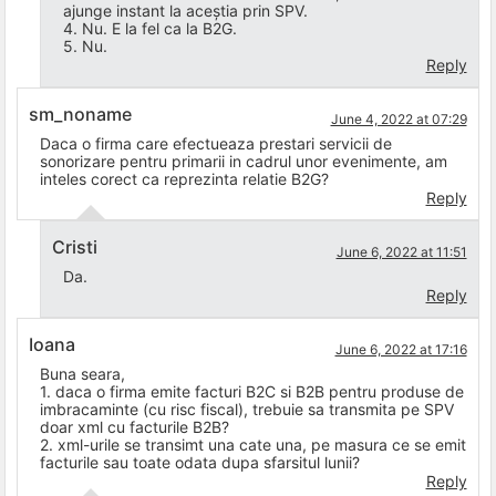
ajunge instant la aceștia prin SPV.
4. Nu. E la fel ca la B2G.
5. Nu.
Reply
sm_noname
June 4, 2022 at 07:29
Daca o firma care efectueaza prestari servicii de
sonorizare pentru primarii in cadrul unor evenimente, am
inteles corect ca reprezinta relatie B2G?
Reply
Cristi
June 6, 2022 at 11:51
Da.
Reply
Ioana
June 6, 2022 at 17:16
Buna seara,
1. daca o firma emite facturi B2C si B2B pentru produse de
imbracaminte (cu risc fiscal), trebuie sa transmita pe SPV
doar xml cu facturile B2B?
2. xml-urile se transimt una cate una, pe masura ce se emit
facturile sau toate odata dupa sfarsitul lunii?
Reply