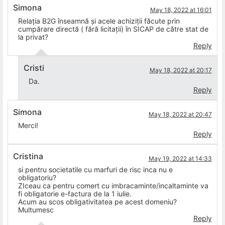
Simona
May 18, 2022 at 16:01
Relația B2G înseamnă și acele achiziții făcute prin
cumpărare directă ( fără licitații) în SICAP de către stat de
la privat?
Reply
Cristi
May 18, 2022 at 20:17
Da.
Reply
Simona
May 18, 2022 at 20:47
Merci!
Reply
Cristina
May 19, 2022 at 14:33
si pentru societatile cu marfuri de risc inca nu e
obligatoriu?
ZIceau ca pentru comert cu imbracaminte/incaltaminte va
fi obligatorie e-factura de la 1 iulie.
Acum au scos obligativitatea pe acest domeniu?
Multumesc
Reply