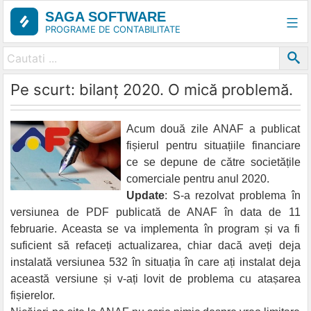
Skip
SAGA SOFTWARE
to
PROGRAME DE CONTABILITATE
content
Pe scurt: bilanț 2020. O mică problemă.
Acum două zile ANAF a publicat
fișierul pentru situațiile financiare
ce se depune de către societățile
comerciale pentru anul 2020.
Update
: S-a rezolvat problema în
versiunea de PDF publicată de ANAF în data de 11
februarie. Aceasta se va implementa în program și va fi
suficient să refaceți actualizarea, chiar dacă aveți deja
instalată versiunea 532 în situația în care ați instalat deja
această versiune și v-ați lovit de problema cu atașarea
fișierelor.