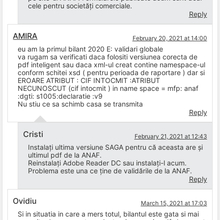
cele pentru societăți comerciale.
Reply
AMIRA
February 20, 2021 at 14:00
eu am la primul bilant 2020 E: validari globale
va rugam sa verificati daca folositi versiunea corecta de
pdf inteligent sau daca xml-ul creat contine namespace-ul
conform schitei xsd ( pentru perioada de raportare ) dar si
EROARE ATRIBUT : CIF INTOCMIT :ATRIBUT
NECUNOSCUT (cif intocmit ) in name space = mfp: anaf
:dgti: s1005:declaratie :v9
Nu stiu ce sa schimb casa se transmita
Reply
Cristi
February 21, 2021 at 12:43
Instalați ultima versiune SAGA pentru că aceasta are și
ultimul pdf de la ANAF.
Reinstalați Adobe Reader DC sau instalați-l acum.
Problema este una ce ține de validările de la ANAF.
Reply
Ovidiu
March 15, 2021 at 17:03
Si in situatia in care a mers totul, bilantul este gata si mai