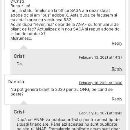
@Cristi
Buna ziua!
Ieri, la sfatul fetelor de la office SAGA am dezinstalat
adobe dc si am “pus” adobe X. Asta dupa ce facusem si
eu actalizarea cu versiunea 532.
Acum dupa “revenirea” celor de la ANAF cu formularul de
bilant ce fac? Actualizez din nou SAGA si repun adobe dc
in loc de adobe X?
Mulrumesc.
Reply
Cristi
February 13, 2021 at 14:37
Da.
Reply
Daniela
February 16, 2021 at 13:00
Nu pot genera bilant la 2020 pentru ONG, pe cand se
poate?
Reply
Cristi
February 16, 2021 at 19:43
După ce ANAF va publica pdf-ul și pentru acest tip de
situații financiare. Până azi acestea nu sunt publicate
pe site-ul ANAF. Formularele publicate acum sunt doar