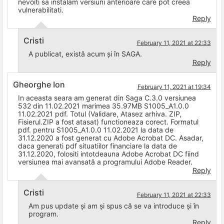
nevoiti sa instalam versiuni anterioare care pot creea
vulnerabilitati.
Reply
Cristi
February 11, 2021 at 22:33
A publicat, există acum și în SAGA.
Reply
Gheorghe Ion
February 11, 2021 at 19:34
In aceasta seara am generat din Saga C.3.0 versiunea
532 din 11.02.2021 marimea 35.97MB S1005_A1.0.0
11.02.2021 pdf. Totul (Validare, Atasez arhiva. ZIP,
Fisierul.ZIP a fost atasat) functioneaza corect. Formatul
pdf. pentru S1005_A1.0.0 11.02.2021 la data de
31.12.2020 a fost generat cu Adobe Acrobat DC. Asadar,
daca generati pdf situatiilor financiare la data de
31.12.2020, folositi intotdeauna Adobe Acrobat DC fiind
versiunea mai avansată a programului Adobe Reader.
Reply
Cristi
February 11, 2021 at 22:33
Am pus update și am și spus că se va introduce și în
program.
Reply