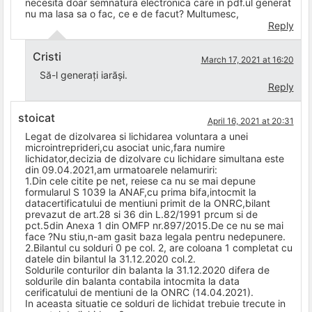
necesita doar semnatura electronica care in pdf.ul generat
nu ma lasa sa o fac, ce e de facut? Multumesc,
Reply
Cristi
March 17, 2021 at 16:20
Să-l generați iarăși.
Reply
stoicat
April 16, 2021 at 20:31
Legat de dizolvarea si lichidarea voluntara a unei
microintreprideri,cu asociat unic,fara numire
lichidator,decizia de dizolvare cu lichidare simultana este
din 09.04.2021,am urmatoarele nelamuriri:
1.Din cele citite pe net, reiese ca nu se mai depune
formularul S 1039 la ANAF,cu prima bifa,intocmit la
datacertificatului de mentiuni primit de la ONRC,bilant
prevazut de art.28 si 36 din L.82/1991 prcum si de
pct.5din Anexa 1 din OMFP nr.897/2015.De ce nu se mai
face ?Nu stiu,n-am gasit baza legala pentru nedepunere.
2.Bilantul cu solduri 0 pe col. 2, are coloana 1 completat cu
datele din bilantul la 31.12.2020 col.2.
Soldurile conturilor din balanta la 31.12.2020 difera de
soldurile din balanta contabila intocmita la data
cerificatului de mentiuni de la ONRC (14.04.2021).
In aceasta situatie ce solduri de lichidat trebuie trecute in