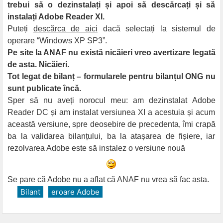
trebui să o dezinstalați și apoi să descărcați și să
instalați Adobe Reader XI.
Puteți
descărca de aici
dacă selectați la sistemul de
operare “Windows XP SP3”.
Pe site la ANAF nu există nicăieri vreo avertizare legată
de asta. Nicăieri.
Tot legat de bilanț – formularele pentru bilanțul ONG nu
sunt publicate încă.
Sper să nu aveți norocul meu: am dezinstalat Adobe
Reader DC și am instalat versiunea XI a acestuia și acum
această versiune, spre deosebire de precedenta, îmi crapă
ba la validarea bilanțului, ba la atașarea de fișiere, iar
rezolvarea Adobe este să instalez o versiune nouă
Se pare că Adobe nu a aflat că ANAF nu vrea să fac asta.
Bilant
eroare Adobe