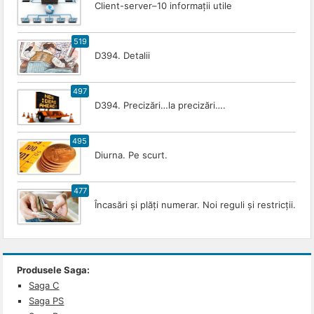
Client-server–10 informații utile
519
D394. Detalii
497
D394. Precizări…la precizări….
495
Diurna. Pe scurt.
477
Încasări și plăți numerar. Noi reguli și restricții.
Produsele Saga:
Saga C
Saga PS