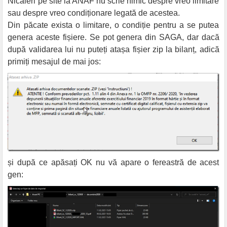
Nicăieri pe site la ANAF nu scrie nimic despre vreo limitare
sau despre vreo condiționare legată de acestea.
Din păcate exista o limitare, o condiție pentru a se putea
genera aceste fișiere. Se pot genera din SAGA, dar dacă
după validarea lui nu puteți atașa fișier zip la bilanț, adică
primiți mesajul de mai jos:
și după ce apăsați OK nu vă apare o fereastră de acest
gen: