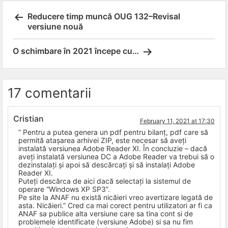
Post
Reducere timp muncă OUG 132–Revisal
versiune nouă
navigation
O schimbare în 2021 începe cu…
17 comentarii
Cristian
February 11, 2021 at 17:30
” Pentru a putea genera un pdf pentru bilanț, pdf care să
permită atașarea arhivei ZIP, este necesar să aveți
instalată versiunea Adobe Reader XI. În concluzie – dacă
aveți instalată versiunea DC a Adobe Reader va trebui să o
dezinstalați și apoi să descărcați și să instalați Adobe
Reader XI.
Puteți descărca de aici dacă selectați la sistemul de
operare “Windows XP SP3”.
Pe site la ANAF nu există nicăieri vreo avertizare legată de
asta. Nicăieri.” Cred ca mai corect pentru utilizatori ar fi ca
ANAF sa publice alta versiune care sa tina cont si de
problemele identificate (versiune Adobe) si sa nu fim