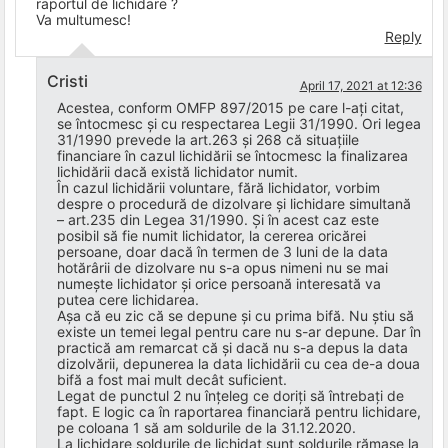
raportul de lichidare ?
Va multumesc!
Reply
Cristi
April 17, 2021 at 12:36
Acestea, conform OMFP 897/2015 pe care l-ați citat,
se întocmesc și cu respectarea Legii 31/1990. Ori legea
31/1990 prevede la art.263 și 268 că situațiile
financiare în cazul lichidării se întocmesc la finalizarea
lichidării dacă există lichidator numit.
În cazul lichidării voluntare, fără lichidator, vorbim
despre o procedură de dizolvare și lichidare simultană
– art.235 din Legea 31/1990. Și în acest caz este
posibil să fie numit lichidator, la cererea oricărei
persoane, doar dacă în termen de 3 luni de la data
hotărârii de dizolvare nu s-a opus nimeni nu se mai
numește lichidator și orice persoană interesată va
putea cere lichidarea.
Așa că eu zic că se depune și cu prima bifă. Nu știu să
existe un temei legal pentru care nu s-ar depune. Dar în
practică am remarcat că și dacă nu s-a depus la data
dizolvării, depunerea la data lichidării cu cea de-a doua
bifă a fost mai mult decât suficient.
Legat de punctul 2 nu înțeleg ce doriți să întrebați de
fapt. E logic ca în raportarea financiară pentru lichidare,
pe coloana 1 să am soldurile de la 31.12.2020.
La lichidare soldurile de lichidat sunt soldurile rămase la