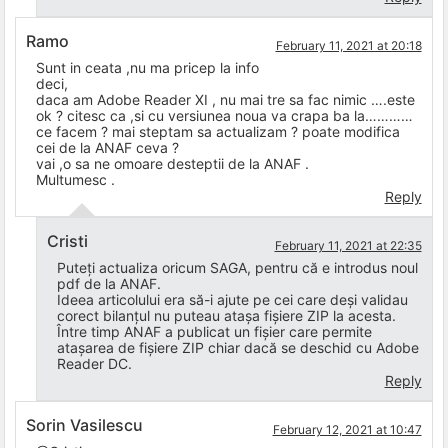
Ramo
February 11, 2021 at 20:18
Sunt in ceata ,nu ma pricep la info
deci,
daca am Adobe Reader XI , nu mai tre sa fac nimic ….este
ok ? citesc ca ,si cu versiunea noua va crapa ba la…………
ce facem ? mai steptam sa actualizam ? poate modifica
cei de la ANAF ceva ?
vai ,o sa ne omoare desteptii de la ANAF .
Multumesc .
Reply
Cristi
February 11, 2021 at 22:35
Puteți actualiza oricum SAGA, pentru că e introdus noul
pdf de la ANAF.
Ideea articolului era să-i ajute pe cei care deși validau
corect bilanțul nu puteau atașa fișiere ZIP la acesta.
Între timp ANAF a publicat un fișier care permite
atașarea de fișiere ZIP chiar dacă se deschid cu Adobe
Reader DC.
Reply
Sorin Vasilescu
February 12, 2021 at 10:47