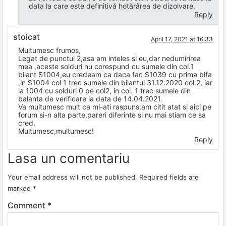
data la care este definitivă hotărârea de dizolvare.
Reply
stoicat
April 17, 2021 at 16:33
Multumesc frumos,
Legat de punctul 2,asa am inteles si eu,dar nedumirirea
mea ,aceste solduri nu corespund cu sumele din col.1
bilant S1004,eu credeam ca daca fac S1039 cu prima bifa
,in S1004 col 1 trec sumele din bilantul 31.12.2020 col.2, iar
la 1004 cu solduri 0 pe col2, in col. 1 trec sumele din
balanta de verificare la data de 14.04.2021.
Va multumesc mult ca mi-ati raspuns,am citit atat si aici pe
forum si-n alta parte,pareri diferinte si nu mai stiam ce sa
cred.
Multumesc,multumesc!
Reply
Lasa un comentariu
Your email address will not be published.
Required fields are
marked
*
Comment
*