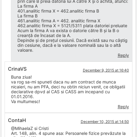
prin care B preia datoria lui A către X și o achită, atunci:
La firma A
401.analitic firma X = 462.analitic firma B
La firma B
461.analitic firma A = 462. analitic firma X
462.analitic firma X = 5121/5311 plata datoriei preluate
Acum la firma A va exista o datorie către B și la B o
creanță de încasat de la A.
Depinde și de prețul cesiunii. Dacă există sau nu câștig
din cesiune, dacă e la valoare nominală sau la o altă
valoare.
Reply
CrinaVS
December 9, 2015 at 16:40
Buna ziua!
va rog sa-mi spuneti daca nu am contract de munca
nicaieri, nu am PFA, deci nu obtin niciun venit, ce obligatii
declarative dpvd al CAS si CASS am incepand cu
01.01.2016.
Va multumesc!
Reply
ContaH
December 10, 2015 at 14:50
@MihaelaZ si Cristi
Art. 148, alin. 4 spune asa: Persoanele fizice prevăzute la