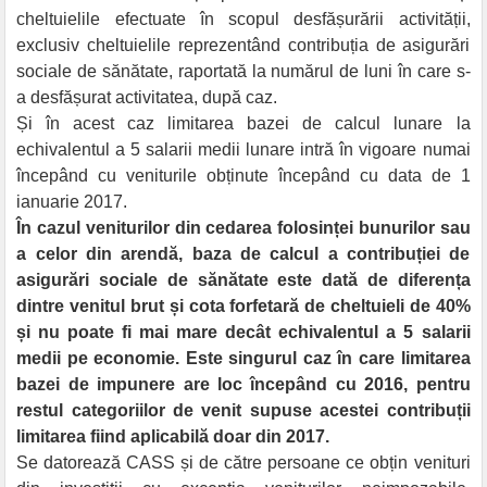
cheltuielile efectuate în scopul desfășurării activității,
exclusiv cheltuielile reprezentând contribuția de asigurări
sociale de sănătate, raportată la numărul de luni în care s-
a desfășurat activitatea, după caz.
Și în acest caz limitarea bazei de calcul lunare la
echivalentul a 5 salarii medii lunare intră în vigoare numai
începând cu veniturile obținute începând cu data de 1
ianuarie 2017.
În cazul veniturilor din cedarea folosinței bunurilor sau
a celor din arendă, baza de calcul a contribuției de
asigurări sociale de sănătate este dată de diferența
dintre venitul brut și cota forfetară de cheltuieli de 40%
și nu poate fi mai mare decât echivalentul a 5 salarii
medii pe economie. Este singurul caz în care limitarea
bazei de impunere are loc începând cu 2016, pentru
restul categoriilor de venit supuse acestei contribuții
limitarea fiind aplicabilă doar din 2017.
Se datorează CASS și de către persoane ce obțin venituri