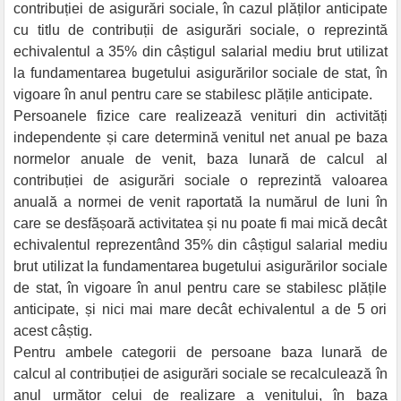
contribuției de asigurări sociale, în cazul plăților anticipate
cu titlu de contribuții de asigurări sociale, o reprezintă
echivalentul a 35% din câștigul salarial mediu brut utilizat
la fundamentarea bugetului asigurărilor sociale de stat, în
vigoare în anul pentru care se stabilesc plățile anticipate.
Persoanele fizice care realizează venituri din activități
independente și care determină venitul net anual pe baza
normelor anuale de venit, baza lunară de calcul al
contribuției de asigurări sociale o reprezintă valoarea
anuală a normei de venit raportată la numărul de luni în
care se desfășoară activitatea și nu poate fi mai mică decât
echivalentul reprezentând 35% din câștigul salarial mediu
brut utilizat la fundamentarea bugetului asigurărilor sociale
de stat, în vigoare în anul pentru care se stabilesc plățile
anticipate, și nici mai mare decât echivalentul a de 5 ori
acest câștig.
Pentru ambele categorii de persoane baza lunară de
calcul al contribuției de asigurări sociale se recalculează în
anul următor celui de realizare a venitului, în baza