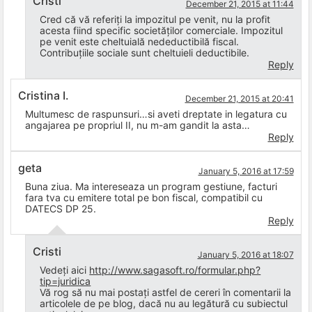
Cristi
December 21, 2015 at 11:44
Cred că vă referiți la impozitul pe venit, nu la profit
acesta fiind specific societăților comerciale. Impozitul
pe venit este cheltuială nedeductibilă fiscal.
Contribuțiile sociale sunt cheltuieli deductibile.
Reply
Cristina I.
December 21, 2015 at 20:41
Multumesc de raspunsuri…si aveti dreptate in legatura cu
angajarea pe propriul II, nu m-am gandit la asta…
Reply
geta
January 5, 2016 at 17:59
Buna ziua. Ma intereseaza un program gestiune, facturi
fara tva cu emitere total pe bon fiscal, compatibil cu
DATECS DP 25.
Reply
Cristi
January 5, 2016 at 18:07
Vedeți aici
http://www.sagasoft.ro/formular.php?
tip=juridica
Vă rog să nu mai postați astfel de cereri în comentarii la
articolele de pe blog, dacă nu au legătură cu subiectul