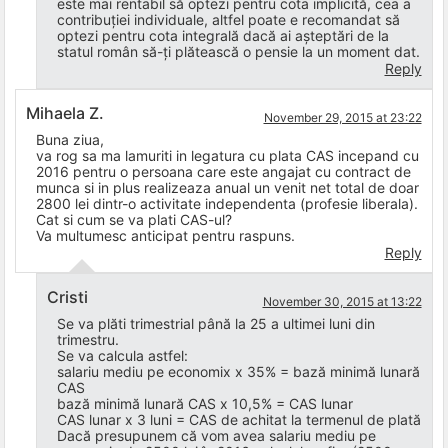
este mai rentabil să optezi pentru cota implicită, cea a
contribuției individuale, altfel poate e recomandat să
optezi pentru cota integrală dacă ai așteptări de la
statul român să-ți plătească o pensie la un moment dat.
Reply
Mihaela Z.
November 29, 2015 at 23:22
Buna ziua,
va rog sa ma lamuriti in legatura cu plata CAS incepand cu
2016 pentru o persoana care este angajat cu contract de
munca si in plus realizeaza anual un venit net total de doar
2800 lei dintr-o activitate independenta (profesie liberala).
Cat si cum se va plati CAS-ul?
Va multumesc anticipat pentru raspuns.
Reply
Cristi
November 30, 2015 at 13:22
Se va plăti trimestrial până la 25 a ultimei luni din
trimestru.
Se va calcula astfel:
salariu mediu pe economix x 35% = bază minimă lunară
CAS
bază minimă lunară CAS x 10,5% = CAS lunar
CAS lunar x 3 luni = CAS de achitat la termenul de plată
Dacă presupunem că vom avea salariu mediu pe