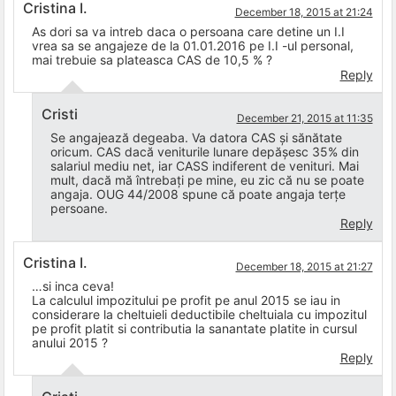
Cristina I.
December 18, 2015 at 21:24
As dori sa va intreb daca o persoana care detine un I.I
vrea sa se angajeze de la 01.01.2016 pe I.I -ul personal,
mai trebuie sa plateasca CAS de 10,5 % ?
Reply
Cristi
December 21, 2015 at 11:35
Se angajează degeaba. Va datora CAS și sănătate
oricum. CAS dacă veniturile lunare depășesc 35% din
salariul mediu net, iar CASS indiferent de venituri. Mai
mult, dacă mă întrebați pe mine, eu zic că nu se poate
angaja. OUG 44/2008 spune că poate angaja terțe
persoane.
Reply
Cristina I.
December 18, 2015 at 21:27
…si inca ceva!
La calculul impozitului pe profit pe anul 2015 se iau in
considerare la cheltuieli deductibile cheltuiala cu impozitul
pe profit platit si contributia la sanantate platite in cursul
anului 2015 ?
Reply