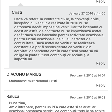
Reply
Cristi
January 27, 2016 at 14:00
Dacă vă referiți la contracte civile, la convenții civile,
începând cu veniturile realizate în 2016 nu se
datorează decât impozit pe venit. Dar tot începând cu
acest an astfel de contracte nu se impozitează astfel
decât dacă sunt întocmite pentru activitate ocazională,
pentru lucrări ocazionale, ce nu au caracter de
continuitate. Dacă astfel de venituri se realizează
constant ele pot fi reconsiderate ca venituri din
activități dependente caz în care fiscul poate să vă
oblige la plata tuturor contribuțiilor sociale și a
impozitului.
Reply
DIACONU MARIUS
February 1, 2016 at 14:07
Multumesc mult domnul Cristi.
Reply
Raluca
February 1, 2016 at 16:03
Buna ziua,
Am o intrebare, pentru un PFA care este si salariat iar
ocazional presteaza servicii ce contributii trebuie sa achite