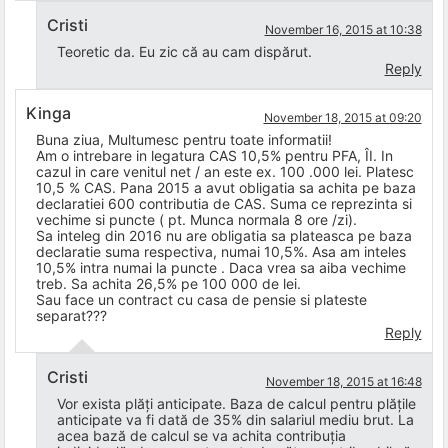
Cristi
November 16, 2015 at 10:38
Teoretic da. Eu zic că au cam dispărut.
Reply
Kinga
November 18, 2015 at 09:20
Buna ziua, Multumesc pentru toate informatii!
Am o intrebare in legatura CAS 10,5% pentru PFA, ÎI. In
cazul in care venitul net / an este ex. 100 .000 lei. Platesc
10,5 % CAS. Pana 2015 a avut obligatia sa achita pe baza
declaratiei 600 contributia de CAS. Suma ce reprezinta si
vechime si puncte ( pt. Munca normala 8 ore /zi).
Sa inteleg din 2016 nu are obligatia sa plateasca pe baza
declaratie suma respectiva, numai 10,5%. Asa am inteles
10,5% intra numai la puncte . Daca vrea sa aiba vechime
treb. Sa achita 26,5% pe 100 000 de lei.
Sau face un contract cu casa de pensie si plateste
separat???
Reply
Cristi
November 18, 2015 at 16:48
Vor exista plăți anticipate. Baza de calcul pentru plățile
anticipate va fi dată de 35% din salariul mediu brut. La
acea bază de calcul se va achita contribuția