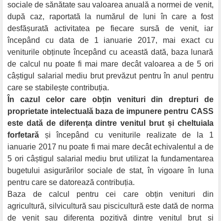
sociale de sănătate sau valoarea anuală a normei de venit,
după caz, raportată la numărul de luni în care a fost
desfășurată activitatea pe fiecare sursă de venit, iar
începând cu data de 1 ianuarie 2017, mai exact cu
veniturile obținute începând cu această dată, baza lunară
de calcul nu poate fi mai mare decât valoarea a de 5 ori
câștigul salarial mediu brut prevăzut pentru în anul pentru
care se stabilește contribuția.
În cazul celor care obțin venituri din drepturi de
proprietate intelectuală baza de impunere pentru CASS
este dată de diferența dintre venitul brut și cheltuiala
forfetară
și începând cu veniturile realizate de la 1
ianuarie 2017 nu poate fi mai mare decât echivalentul a de
5 ori câștigul salarial mediu brut utilizat la fundamentarea
bugetului asigurărilor sociale de stat, în vigoare în luna
pentru care se datorează contribuția.
Baza de calcul pentru cei care obțin venituri din
agricultură, silvicultură sau piscicultură este dată de norma
de venit sau diferența pozitivă dintre venitul brut și