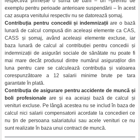
respectivă primește o sumă de bani – un –premiu de
exemplu pentru perioade anterioare suspendării – în acest
caz asupra venitului respectiv nu se datorează șomaj.
Contribuția pentru concedii și indemnizații
are o bază
lunară de calcul compusă din aceleași elemente ca CAS,
CASS și șomaj, având aceleași elemente excluse, iar
baza lunară de calcul al contribuției pentru concedii și
indemnizații de asigurări sociale de sănătate nu poate fi
mai mare decât produsul dintre numărul asiguraților din
luna pentru care se calculează contribuția și valoarea
corespunzătoare a 12 salarii minime brute pe tara
garantate în plată.
Contribuția de asigurare pentru accidente de muncă și
boli profesionale
are și ea aceiași bază de calcul și
venituri excluse. Pe lângă acestea nu se includ în baza de
calcul nici salarii compensatorii acordate la concedieri ce
nu țin de persoana salariatului sau acele venituri ce nu
sunt realizate în baza unui contract de muncă.