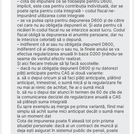
– cota de impunere ce se folosește pentru D600,
implicit, este cea pentru contribuția individuală, dar se
poate opta pentru cota integrală – codul fiscal ne-
impunând utilizarea cotei integrale
– se va putea opta pentru depunerea D600 și de către
cei care nu au obligația depunerii ei. Și asta pentru că
nicăieri în codul fiscal nu se interzice acest lucru. Codul
fiscal obligă la depunerea ei anumite persoane, dar nu
le interzice celorlalți să o depună.
– indiferent că ai sau nu obligația depunerii D600,
indiferent că ai depus-o sau nu, la finele anului se va
efectua regularizarea anuală în baza D200 ținându-se
seama de venitul efectiv realizat.
Și aici fiecare trebuie să își facă socotelile:
– dacă nu ai obligația depunerii D600 și nu datorezi
plăți anticipate pentru CAS ai două variante:
a. să o depui oricum și să faci plăți anticipate, plătind
anticipat, trimestrial, o sumă mică și la regularizare fie
nu mai ai nimic de achitat, fie ai o sumă mică
b. să nu o depui dar atunci în termen de 60 de zile de
la comunicarea deciziei de regularizare anuală a CAS
să plătești suma integrală
Eu spre exemplu aș merge pe prima variantă, fiind mai
simplu să achit sume mici anticipat decât o sumă mare
la un moment dat
Cota de impunerea poate fi aleasă tot prin prisma
situației personale: dacă ai un contract de muncă și
deja ești asigurat în sistemul public de pensii, poate