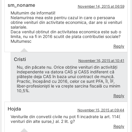
sm_noname
November 14, 2015 at 06:59
Multumim de informatii!
Nelamurirea mea este pentru cazul in care o persoana
obtine venituri din activitate economica, dar are si venituri
salariale.
Daca venitul obtinut din activitatea economica este sub o
limita, nu va fi in 2016 scutit de plata contributiei sociale?
Multumesc
Reply
Cristi
November 16, 2015 at 10:41
Nu, din păcate nu. Orice obține venituri din activități
independente va datora CAS și CASS indiferent că
plătește deja CAS în baza unui contract de muncă.
Practic, începând cu 2016, celor ce sunt PFA, ÎI, ÎF,
liber-profesioniști le va crește sarcina fiscală cu minim
10,5%.
Reply
Hojda
November 15, 2015 at 09:44
Veniturile din convetii civile nu pot fi incadrate la art. 114(
venituri din alte surse,) al. 2 lit. g?
Reply