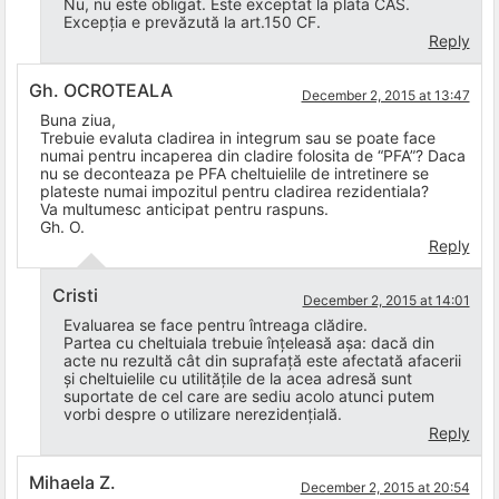
Nu, nu este obligat. Este exceptat la plata CAS.
Excepția e prevăzută la art.150 CF.
Reply
Gh. OCROTEALA
December 2, 2015 at 13:47
Buna ziua,
Trebuie evaluta cladirea in integrum sau se poate face
numai pentru incaperea din cladire folosita de “PFA”? Daca
nu se deconteaza pe PFA cheltuielile de intretinere se
plateste numai impozitul pentru cladirea rezidentiala?
Va multumesc anticipat pentru raspuns.
Gh. O.
Reply
Cristi
December 2, 2015 at 14:01
Evaluarea se face pentru întreaga clădire.
Partea cu cheltuiala trebuie înțeleasă așa: dacă din
acte nu rezultă cât din suprafață este afectată afacerii
și cheltuielile cu utilitățile de la acea adresă sunt
suportate de cel care are sediu acolo atunci putem
vorbi despre o utilizare nerezidențială.
Reply
Mihaela Z.
December 2, 2015 at 20:54