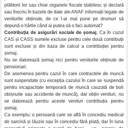
plătitorii lor sau chiar organele fiscale stabilesc și declară
sau înscriu în bazele de date ale ANAF informații legate de
veniturile obținute, de ce l-ai mai pune pe drumuri să
depună o hârtie când ai putea să o faci automat?
Contribuția de asigurări sociale de șomaj.
Ca în cazul
CAS și CASS sumele excluse pentru cele două contribuții
sunt excluse și din baza de calcul a contribuției pentru
șomaj.
Nu se datorează șomaj nici pentru veniturile obținute de
pensionari.
De asemenea pentru cazul în care contractele de muncă
sunt suspendate (cu excepția cazului în care se suspendă
pentru incapacitate temporară de muncă cauzată de boli
obișnuite sau accidente de muncă), dar obțin venituri, nu
se datorează pentru aceste venituri contribuția pentru
șomaj.
Ca exemplu: o persoană care se află în concediu medical
de sarcină și lăuzie sau în concediu fără plată, dar în luna