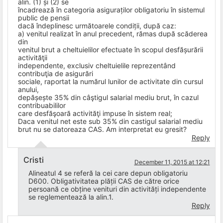
alin. (1) și (2) se
încadrează în categoria asiguraților obligatoriu în sistemul
public de pensii
dacă îndeplinesc următoarele condiții, după caz:
a) venitul realizat în anul precedent, rămas după scăderea
din
venitul brut a cheltuielilor efectuate în scopul desfășurării
activităţii
independente, exclusiv cheltuielile reprezentând
contribuţia de asigurări
sociale, raportat la numărul lunilor de activitate din cursul
anului,
depășește 35% din câştigul salarial mediu brut, în cazul
contribuabililor
care desfăşoară activităţi impuse în sistem real;
Daca venitul net este sub 35% din castigul salarial mediu
brut nu se datoreaza CAS. Am interpretat eu gresit?
Reply
Cristi
December 11, 2015 at 12:21
Alineatul 4 se referă la cei care depun obligatoriu
D600. Obligativitatea plății CAS de către orice
persoană ce obține venituri din activități independente
se reglementează la alin.1.
Reply