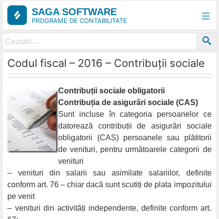
Skip
SAGA SOFTWARE
to
PROGRAME DE CONTABILITATE
content
Codul fiscal – 2016 – Contribuții sociale
Contribuții sociale obligatorii
Contribuția de asigurări sociale (CAS)
Sunt incluse în categoria persoanelor ce
datorează contribuții de asigurări sociale
obligatorii (CAS) persoanele sau plătitorii
de venituri, pentru următoarele categorii de
venituri
– venituri din salarii sau asimilate salariilor, definite
conform art. 76 – chiar dacă sunt scutiți de plata impozitului
pe venit
– venituri din activități independente, definite conform art.