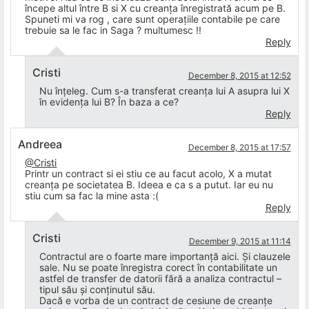
începe altul între B si X cu creanța înregistrată acum pe B.
Spuneti mi va rog , care sunt operațiile contabile pe care
trebuie sa le fac in Saga ? multumesc !!
Reply
Cristi
December 8, 2015 at 12:52
Nu înțeleg. Cum s-a transferat creanța lui A asupra lui X
în evidența lui B? În baza a ce?
Reply
Andreea
December 8, 2015 at 17:57
@Cristi
Printr un contract si ei stiu ce au facut acolo, X a mutat
creanța pe societatea B. Ideea e ca s a putut. Iar eu nu
stiu cum sa fac la mine asta :(
Reply
Cristi
December 9, 2015 at 11:14
Contractul are o foarte mare importanță aici. Și clauzele
sale. Nu se poate înregistra corect în contabilitate un
astfel de transfer de datorii fără a analiza contractul –
tipul său și conținutul său.
Dacă e vorba de un contract de cesiune de creanțe