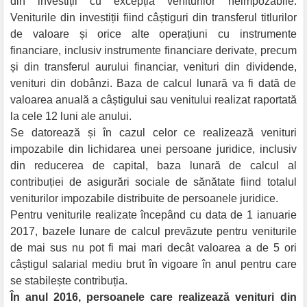
din investiții cu excepția veniturilor neimpozabile.
Veniturile din investiții fiind câștiguri din transferul titlurilor
de valoare și orice alte operațiuni cu instrumente
financiare, inclusiv instrumente financiare derivate, precum
și din transferul aurului financiar, venituri din dividende,
venituri din dobânzi. Baza de calcul lunară va fi dată de
valoarea anuală a câștigului sau venitului realizat raportată
la cele 12 luni ale anului.
Se datorează și în cazul celor ce realizează venituri
impozabile din lichidarea unei persoane juridice, inclusiv
din reducerea de capital, baza lunară de calcul al
contribuției de asigurări sociale de sănătate fiind totalul
veniturilor impozabile distribuite de persoanele juridice.
Pentru veniturile realizate începând cu data de 1 ianuarie
2017, bazele lunare de calcul prevăzute pentru veniturile
de mai sus nu pot fi mai mari decât valoarea a de 5 ori
câștigul salarial mediu brut în vigoare în anul pentru care
se stabilește contribuția.
În anul 2016, persoanele care realizează venituri din