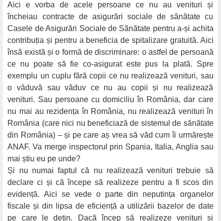
Aici e vorba de acele persoane ce nu au venituri și
încheiau contracte de asigurări sociale de sănătate cu
Casele de Asigurări Sociale de Sănătate pentru a-și achita
contribuția și pentru a beneficia de spitalizare gratuită. Aici
însă există și o formă de discriminare: o astfel de persoană
ce nu poate să fie co-asigurat este pus la plată. Spre
exemplu un cuplu fără copii ce nu realizează venituri, sau
o văduvă sau văduv ce nu au copii și nu realizează
venituri. Sau persoane cu domiciliu în România, dar care
nu mai au rezidența în România, nu realizează venituri în
România (care nici nu beneficiază de sistemul de sănătate
din România) – și pe care aș vrea să văd cum îi urmărește
ANAF. Va merge inspectorul prin Spania, Italia, Anglia sau
mai știu eu pe unde?
Și nu numai faptul că nu realizează venituri trebuie să
declare ci și că începe să realizeze pentru a fi scos din
evidență. Aici se vede o parte din neputința organelor
fiscale și din lipsa de eficiență a utilizării bazelor de date
pe care le dețin. Dacă încep să realizeze venituri și