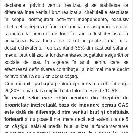
declarației privind venitul realizat, și se stabilește ca
diferență între venitul brut realizat și cheltuielile efectuate
în scopul desfășurării activității independente, exclusiv
cheltuielile reprezentând contribuția de asigurări sociale,
raportată la numărul de luni în care a fost desfășurată
activitatea. Baza lunară de calcul nu poate fi mai mică
decât echivalentul reprezentând 35% din câștigul salarial
mediu brut utilizat la fundamentarea bugetului asigurărilor
sociale de stat, în vigoare în anul pentru care se
efectuează definitivarea contribuției, și nici mai mare decât
echivalentul a de 5 ori acest câștig.
Contribuabilii
pot opta
pentru impunerea cu cota întreagă
26,30%, chiar dacă implicit cota folosită este de 10,5%.
În cazul celor care obțin venituri din drepturi de
proprietate intelectuală baza de impunere pentru CAS
este dată de diferența dintre venitul brut și cheltuiala
forfetară
și nu poate fi mai mare decât echivalentul a de 5
ori câștigul salarial mediu brut utilizat la fundamentarea