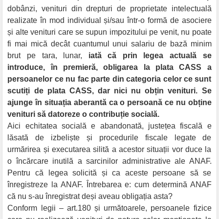
dobânzi, venituri din drepturi de proprietate intelectuală
realizate în mod individual și/sau într-o formă de asociere
și alte venituri care se supun impozitului pe venit, nu poate
fi mai mică decât cuantumul unui salariu de bază minim
brut pe tara, lunar,
iată că prin legea actuală se
introduce, în premieră, obligarea la plata CASS a
persoanelor ce nu fac parte din categoria celor ce sunt
scutiți de plata CASS, dar nici nu obțin venituri. Se
ajunge în situația aberantă ca o persoană ce nu obține
venituri să datoreze o contribuție socială.
Aici echitatea socială e abandonată, justețea fiscală e
lăsată de izbeliște și procedurile fiscale legate de
urmărirea și executarea silită a acestor situații vor duce la
o încărcare inutilă a sarcinilor administrative ale ANAF.
Pentru că legea solicită și ca aceste persoane să se
înregistreze la ANAF. Întrebarea e: cum determină ANAF
că nu s-au înregistrat deși aveau obligația asta?
Conform legii – art.180 și următoarele, persoanele fizice