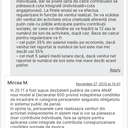
individuală, dar se poate opta de către contribuabil să
plătească cota integrală (individuală+cota
angajatorului). La finele anului se va efectua
regularizare în funcție de venitul realizat. Se va scădea
din venitul din activitate orice cheltuială aferentă (mai
puțin cele cu plățile anticipate pentru contribuții
sociale), iar ceea ce rămâne se va împărți la 12 sau la
numărul de luni de activitate, după caz. Baza de calcul
pentru regularizare va fi:
– cel puțin 35% din salariul mediu pe economie, dacă
venitul net raportat la numărul de luni este mai mic
decât cei 35%
– cel mult 5 salarii medii lunare dacă, dacă venitul net
raportat la numărul de luni este mai mare decât acest
plafon
Reply
Mircea M.
November 27, 2015 at 10:41
In 25.11 a fost supus dezbaterii publice de catre ANAF
noul model al Declaratiei 600 privind indeplinirea conditiilor
de incadrare in categoria persoanelor asigurate obligatoriu
in sistemul public de pensii.
In opinia ta, persoanele care realizeaza venituri din
activitati independente in sistem real si vor sa plateasca
doar contributia individuala, fara sa opteze pentru
aplicarea cotei integrale de contributie corespunzatoare
conditiilor normale de munca: