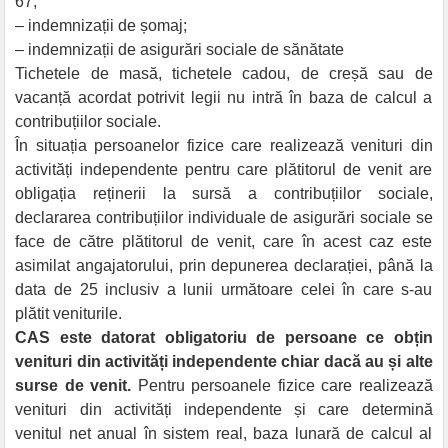
67;
– indemnizații de șomaj;
– indemnizații de asigurări sociale de sănătate
Tichetele de masă, tichetele cadou, de creșă sau de
vacanță acordat potrivit legii nu intră în baza de calcul a
contribuțiilor sociale.
În situația persoanelor fizice care realizează venituri din
activități independente pentru care plătitorul de venit are
obligația reținerii la sursă a contribuțiilor sociale,
declararea contribuțiilor individuale de asigurări sociale se
face de către plătitorul de venit, care în acest caz este
asimilat angajatorului, prin depunerea declarației, până la
data de 25 inclusiv a lunii următoare celei în care s-au
plătit veniturile.
CAS este datorat obligatoriu de persoane ce obțin
venituri din activități independente chiar dacă au și alte
surse de venit.
Pentru persoanele fizice care realizează
venituri din activități independente și care determină
venitul net anual în sistem real, baza lunară de calcul al