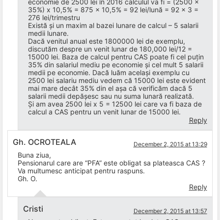
economie de 2500 lei în 2016 calculul va fi = (2500 x
35%) x 10,5% = 875 x 10,5% = 92 lei/lună = 92 x 3 =
276 lei/trimestru
Există și un maxim al bazei lunare de calcul – 5 salarii
medii lunare.
Dacă venitul anual este 1800000 lei de exemplu,
discutăm despre un venit lunar de 180,000 lei/12 =
15000 lei. Baza de calcul pentru CAS poate fi cel puțin
35% din salariul mediu pe economie și cel mult 5 salarii
medii pe economie. Dacă luăm același exemplu cu
2500 lei salariu mediu vedem că 15000 lei este evident
mai mare decât 35% din el așa că verificăm dacă 5
salarii medii depășesc sau nu suma lunară realizată.
Și am avea 2500 lei x 5 = 12500 lei care va fi baza de
calcul a CAS pentru un venit lunar de 15000 lei.
Reply
Gh. OCROTEALA
December 2, 2015 at 13:29
Buna ziua,
Pensionarul care are “PFA” este obligat sa plateasca CAS ?
Va multumesc anticipat pentru raspuns.
Gh. O.
Reply
Cristi
December 2, 2015 at 13:57