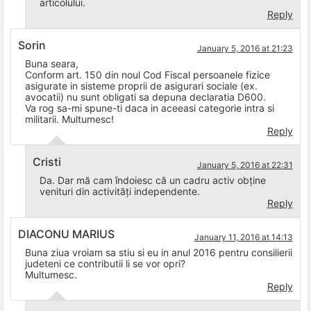
articolului.
Reply
Sorin
January 5, 2016 at 21:23
Buna seara,
Conform art. 150 din noul Cod Fiscal persoanele fizice
asigurate in sisteme proprii de asigurari sociale (ex.
avocatii) nu sunt obligati sa depuna declaratia D600.
Va rog sa-mi spune-ti daca in aceeasi categorie intra si
militarii. Multumesc!
Reply
Cristi
January 5, 2016 at 22:31
Da. Dar mă cam îndoiesc că un cadru activ obține
venituri din activități independente.
Reply
DIACONU MARIUS
January 11, 2016 at 14:13
Buna ziua vroiam sa stiu si eu in anul 2016 pentru consilierii
judeteni ce contributii li se vor opri?
Multumesc.
Reply