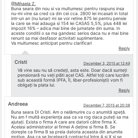
@Mihaela Z.
Buna seara din nou si va multumesc pentru raspuns insa
nu-mi vine sa cred ca din cei cca. 2800 lei incasati in total
intr-un an (nu lunar) mi se vor retine 875 lei pentru pensie
la care se mai adauga si 154 lei CASAS 5,5%, plus 448 lei
impozit 16% – adica mai bine de jumatate din suma. In
aceste conditii o sa ma gandesc serios daca nu e mai bine
renunt sa mai desfasor activitati suplimentare.
Va multumesc anticipat pentru clarificari
Reply
Cristi
December 3, 2015 at 12:49
Vă vine sau nu să credeți, asta este. Doar dacă sunteți
pensionară nu veți plăti acel CAS. Altfel toți care lucrăm
sub această formă (PFA, ÎI, liber-profesioniști) vom fi
obligați la plata lui.
Reply
Andreea
December 7, 2015 at 20:38
Buna seara Dl Cristi. Am o nelămurire cu o anumită speță.
Nu am f multă experiența asa ca va rog daca puteți sa ma
ajutați. Exista o firma A care are datorii către firma X.
Acelasi administrator al firmei A deține si firma B. Se
dorește ca firma B sa preia datoria aceasta din anumite
motive. Asa ca se încetează contractul între A si X si se