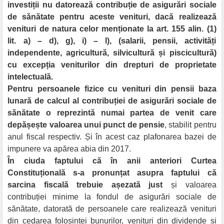
investiții nu datorează contribuție de asigurări sociale
de sănătate pentru aceste venituri, dacă realizează
venituri de natura celor menționate la art. 155 alin. (1)
lit. a) – d), g), i) – l), (salarii, pensii, activități
independente, agricultură, silvicultură și piscicultură)
cu excepția veniturilor din drepturi de proprietate
intelectuală.
Pentru persoanele fizice cu venituri din pensii baza
lunară de calcul al contribuției de asigurări sociale de
sănătate o reprezintă numai partea de venit care
depășește valoarea unui punct de pensie
, stabilit pentru
anul fiscal respectiv. Și în acest caz plafonarea bazei de
impunere va apărea abia din 2017.
În ciuda faptului că în anii anteriori Curtea
Constituțională s-a pronunțat asupra faptului că
sarcina fiscală trebuie așezată just
și valoarea
contribuției minime la fondul de asigurări sociale de
sănătate, datorată de persoanele care realizează venituri
din cedarea folosinței bunurilor, venituri din dividende și