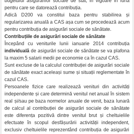
bugetului asigurărilor sociale de stat, în vigoare în luna
pentru care se datorează contribuția.
Adică D200 va constitui baza pentru stabilirea și
regularizarea anuală a CAS așa cum se procedează acum
pentru contribuția de asigurări sociale de sănătate.
Contribuțiile de asigurări sociale de sănătate
Începând cu veniturile lunii ianuarie 2014 contribuția
individuală
de asigurări sociale de sănătate se va plafona
la maxim 5 salarii medii pe economie ca în cazul CAS.
Sunt excluse de la calculul contribuției de asigurări sociale
de sănătate exact aceleași sume și situații reglementate în
cazul CAS.
Persoanele fizice care realizează venituri din activități
independente și care determină venitul net anual în sistem
real și/sau pe baza normelor anuale de venit, baza lunară
de calcul al contribuției de asigurări sociale de sănătate
este diferența pozitivă dintre venitul brut și cheltuielile
efectuate în scopul desfășurării activității independent,
exclusiv cheltuielile reprezentând contribuția de asigurări