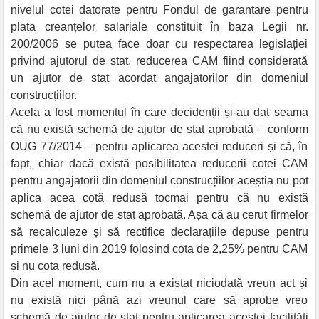
nivelul cotei datorate pentru Fondul de garantare pentru
plata creanțelor salariale constituit în baza Legii nr.
200/2006 se putea face doar cu respectarea legislației
privind ajutorul de stat, reducerea CAM fiind considerată
un ajutor de stat acordat angajatorilor din domeniul
construcțiilor.
Acela a fost momentul în care decidenții și-au dat seama
că nu există schemă de ajutor de stat aprobată – conform
OUG 77/2014 – pentru aplicarea acestei reduceri și că, în
fapt, chiar dacă există posibilitatea reducerii cotei CAM
pentru angajatorii din domeniul construcțiilor aceștia nu pot
aplica acea cotă redusă tocmai pentru că nu există
schemă de ajutor de stat aprobată. Așa că au cerut firmelor
să recalculeze și să rectifice declarațiile depuse pentru
primele 3 luni din 2019 folosind cota de 2,25% pentru CAM
și nu cota redusă.
Din acel moment, cum nu a existat niciodată vreun act și
nu există nici până azi vreunul care să aprobe vreo
schemă de ajutor de stat pentru aplicarea acestei facilități