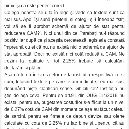
nimic și că este perfect corect.
Colega noastră se uită în lege și vede că textele sunt ca
mai sus. Apoi își sună prietenii și colegii și-i întreabă “știți
voi să se fi aprobat schemă de ajutor de stat pentru
reducerea CAM?”. Nici unul din cei întrebați nu-i răspund
pozitiv, iar după ce și aceștia cercetează legislația constată
împreună cu ei că nu, nu există nici o schemă de ajutor de
stat aprobată. Deci nu există nici cotă redusă a CAM. Ne
trezim la realitate și tot 2,25% trebuie să calculăm,
declarăm și plătim.
Așa că le dă în scris celor de la instituția respectivă ce și
cum, folosind textele pe care le-am indicat și eu mai sus,
depunând niște clarificări scrise. Ghiciți ce? Instituția nu
știe de așa ceva. Pentru ea art.91 din OUG 114/2018 nu
exista, pentru ea, bugetarea costurilor s-a făcut la un nivel
de 0,27% cotă de CAM din moment ce așa au făcut caietul
de sarcini, pentru ea firmele ce depun devize sau oferte
calculate cu cota de 2,25% nu fac bine și…pentru că au