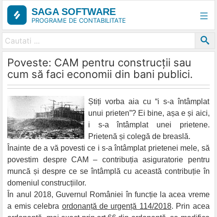
Skip
SAGA SOFTWARE
to
PROGRAME DE CONTABILITATE
content
Poveste: CAM pentru construcții sau
cum să faci economii din bani publici.
Știți vorba aia cu “i s-a întâmplat
unui prieten”? Ei bine, așa e și aici,
i s-a întâmplat unei prietene.
Prietenă și colegă de breaslă.
Înainte de a vă povesti ce i s-a întâmplat prietenei mele, să
povestim despre CAM – contribuția asiguratorie pentru
muncă și despre ce se întâmplă cu această contribuție în
domeniul construcțiilor.
În anul 2018, Guvernul României în funcție la acea vreme
a emis celebra
ordonanță de urgență 114/2018
. Prin acea