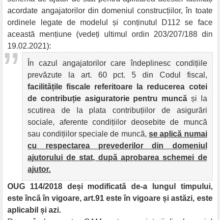
acordate angajatorilor din domeniul construcțiilor, în toate
ordinele legate de modelul și conținutul D112 se face
această mențiune (vedeți ultimul ordin 203/207/188 din
19.02.2021):
În cazul angajatorilor care îndeplinesc condițiile
prevăzute la art. 60 pct. 5 din Codul fiscal,
facilitățile fiscale referitoare la reducerea cotei
de contribuție asiguratorie pentru muncă
și la
scutirea de la plata contribuțiilor de asigurări
sociale, aferente condițiilor deosebite de muncă
sau condițiilor speciale de muncă,
se aplică numai
cu respectarea prevederilor din domeniul
ajutorului de stat, după aprobarea schemei de
ajutor.
OUG 114/2018 deși modificată de-a lungul timpului,
este încă în vigoare, art.91 este în vigoare și astăzi, este
aplicabil și azi.