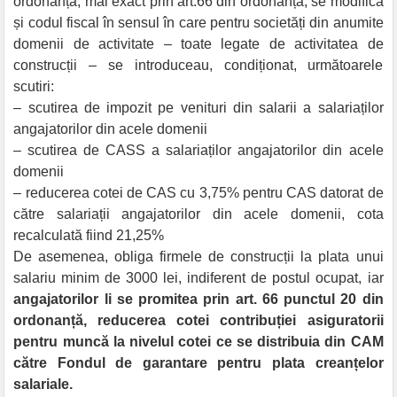
ordonanță, mai exact prin art.66 din ordonanță, se modifica
și codul fiscal în sensul în care pentru societăți din anumite
domenii de activitate – toate legate de activitatea de
construcții – se introduceau, condiționat, următoarele
scutiri:
– scutirea de impozit pe venituri din salarii a salariaților
angajatorilor din acele domenii
– scutirea de CASS a salariaților angajatorilor din acele
domenii
– reducerea cotei de CAS cu 3,75% pentru CAS datorat de
către salariații angajatorilor din acele domenii, cota
recalculată fiind 21,25%
De asemenea, obliga firmele de construcții la plata unui
salariu minim de 3000 lei, indiferent de postul ocupat, iar
angajatorilor li se promitea prin art. 66 punctul 20 din
ordonanță, reducerea cotei contribuției asiguratorii
pentru muncă la nivelul cotei ce se distribuia din CAM
către Fondul de garantare pentru plata creanțelor
salariale.