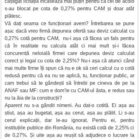
câștigat licitația încasează mai puțin pentru că cei de acolo
s-au blocat pe cota de 0,27% pentru CAM și doar atât
plătesc.
Vă dați seama ce funcționari avem? Întrebarea se pune
așa: dacă vreo firmă depunea ofertă sau deviz calculat cu
0,27% cotă pentru CAM, nu-i așa că făcea un fals pentru
că în realitate nu calcula atât ci mai mult și-i făcea
concurență neloială firmei care depunea deviz calculat
corect și legal cu cota de 2,25%? Nu-i așa că atunci când
mai multe firme îți spun că nu e ok să ceri calcul cu o cotă
redusă pentru că ea nu se aplică, tu, funcționar public, ar
cam trebui să te gândești să întrebi pe cineva de pe la
ANAF sau MF: cum e dom’le cu CAM-ul ăsta, e redus sau
nu la ăia de la construcții?
Aparent nu s-a gândit nimeni. Au dat-o cotită. Ei așa au
știut, așa au bugetat, așa au cerut, așa au plătit. Li s-au
cerut explicații, dar le-au ignorat. Pentru ei, pentru
instituțiile publice din România, nu există cotă de 2,25% ci
de 0,27%. Și uite așa au reușit să adjudece o lucrare la