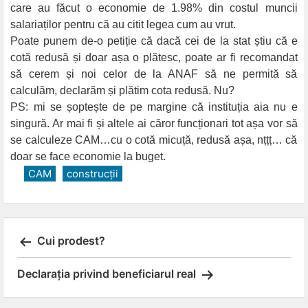
care au făcut o economie de 1.98% din costul muncii
salariaților pentru că au citit legea cum au vrut.
Poate punem de-o petiție că dacă cei de la stat știu că e
cotă redusă și doar așa o plătesc, poate ar fi recomandat
să cerem și noi celor de la ANAF să ne permită să
calculăm, declarăm și plătim cota redusă. Nu?
PS: mi se șoptește de pe margine că instituția aia nu e
singură. Ar mai fi și altele ai căror funcționari tot așa vor să
se calculeze CAM…cu o cotă micuță, redusă așa, nțțț… că
doar se face economie la buget.
CAM
construcții
Post
Cui prodest?
navigation
Declarația privind beneficiarul real