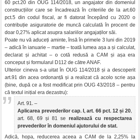
60 pct.20 din OUG 114/2018, un angajator din domeniul
construcțiilor care se încadrează în criteriile de la art.60
pct.5 din codul fiscal, ar fi datorat începând cu 2020 o
contribuție asiguratorie de muncă calculată în procent de
doar 0,27% aplicat asupra salariilor angajaților săi.
Poate nu vă aduceți aminte, însă în primele 3 luni din 2019
– adică în ianuarie – martie – toată lumea așa a și calculat,
declarat și achitat – o cotă redusă a CAM și așa era
conceput și formularul D112 de către ANAF.
Ulterior cineva s-a uitat în OUG 114/2018 și a descoperit
art.91 din acea ordonanță și a realizat că acolo scrie așa
(bine, după ce a fost modificat prin OUG 43/2018 – pentru
că textul inițial era dezastru):
Art. 91. –
Aplicarea prevederilor cap. I, art. 66 pct. 12 și 20
,
art. 68, 69 și 81 se
realizează cu respectarea
prevederilor în domeniul ajutorului de stat.
Adică, hopa, reducerea aceea a CAM de la 2,25% la