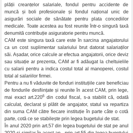
plății creanțelor salariale, fondul pentru accidente de
muncă și boli profesionale și fondul național unic de
asigurări sociale de sănătate pentru plata concediilor
medicale. Toate acestea au fost reunite într-o singură taxă
denumită contribuție asiguratorie pentru muncă.
CAM este singura taxă care este în sarcina angajatorului
ca un cost suplimentar salariului brut datorat salariaților
săi. Așadar, orice calcule ar efectua angajatorii, orice deviz
sau situație ar prezenta, CAM ar fi adăugat la cheltuielile
cu salarii pentru a indica costul total al manoperei, costul
total al salariilor firmei.
Pentru a nu fi văduvite de fonduri instituțiile care beneficiau
de fondurile desființate și reunite în acest CAM, prin lege,
6
mai exact art.220
din codul fiscal, s-a stabilit că, odată
calculat, declarat și plătit de angajator, statul va repartiza
din suma CAM către fiecare instituție în parte câte o cotă
parte, cotă ce se stabilește prin legea bugetului de stat.
În anul 2020 prin art.57 din legea bugetului de stat pe anul
2020 și similar în acest an , prin art.55 din legea bugetului