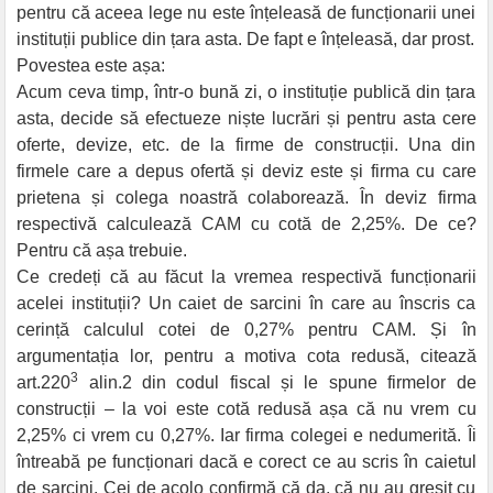
pentru că aceea lege nu este înțeleasă de funcționarii unei
instituții publice din țara asta. De fapt e înțeleasă, dar prost.
Povestea este așa:
Acum ceva timp, într-o bună zi, o instituție publică din țara
asta, decide să efectueze niște lucrări și pentru asta cere
oferte, devize, etc. de la firme de construcții. Una din
firmele care a depus ofertă și deviz este și firma cu care
prietena și colega noastră colaborează. În deviz firma
respectivă calculează CAM cu cotă de 2,25%. De ce?
Pentru că așa trebuie.
Ce credeți că au făcut la vremea respectivă funcționarii
acelei instituții? Un caiet de sarcini în care au înscris ca
cerință calculul cotei de 0,27% pentru CAM. Și în
argumentația lor, pentru a motiva cota redusă, citează
3
art.220
alin.2 din codul fiscal și le spune firmelor de
construcții – la voi este cotă redusă așa că nu vrem cu
2,25% ci vrem cu 0,27%. Iar firma colegei e nedumerită. Îi
întreabă pe funcționari dacă e corect ce au scris în caietul
de sarcini. Cei de acolo confirmă că da, că nu au greșit cu