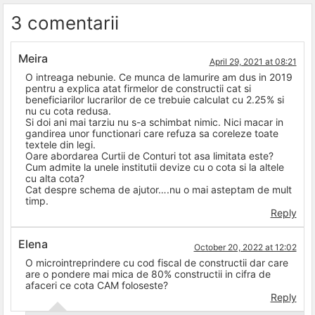
3 comentarii
Meira
April 29, 2021 at 08:21
O intreaga nebunie. Ce munca de lamurire am dus in 2019
pentru a explica atat firmelor de constructii cat si
beneficiarilor lucrarilor de ce trebuie calculat cu 2.25% si
nu cu cota redusa.
Si doi ani mai tarziu nu s-a schimbat nimic. Nici macar in
gandirea unor functionari care refuza sa coreleze toate
textele din legi.
Oare abordarea Curtii de Conturi tot asa limitata este?
Cum admite la unele institutii devize cu o cota si la altele
cu alta cota?
Cat despre schema de ajutor….nu o mai asteptam de mult
timp.
Reply
Elena
October 20, 2022 at 12:02
O microintreprindere cu cod fiscal de constructii dar care
are o pondere mai mica de 80% constructii in cifra de
afaceri ce cota CAM foloseste?
Reply