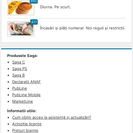
495
Diurna. Pe scurt.
477
Încasări și plăți numerar. Noi reguli și restricții.
Produsele Saga:
Saga C
Saga PS
Saga B
Declaratii ANAF
PubLine
PubLine Mobile
MarketLine
Informatii utile:
Cum obţin acces la asistenţă şi actualizări?
Achizitie licente
Preturi licente