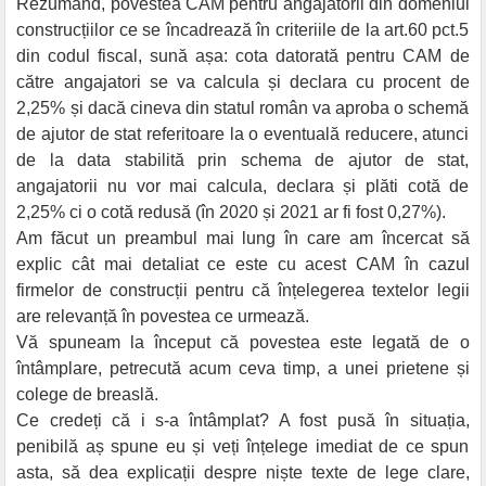
Rezumând, povestea CAM pentru angajatorii din domeniul
construcțiilor ce se încadrează în criteriile de la art.60 pct.5
din codul fiscal, sună așa: cota datorată pentru CAM de
către angajatori se va calcula și declara cu procent de
2,25% și dacă cineva din statul român va aproba o schemă
de ajutor de stat referitoare la o eventuală reducere, atunci
de la data stabilită prin schema de ajutor de stat,
angajatorii nu vor mai calcula, declara și plăti cotă de
2,25% ci o cotă redusă (în 2020 și 2021 ar fi fost 0,27%).
Am făcut un preambul mai lung în care am încercat să
explic cât mai detaliat ce este cu acest CAM în cazul
firmelor de construcții pentru că înțelegerea textelor legii
are relevanță în povestea ce urmează.
Vă spuneam la început că povestea este legată de o
întâmplare, petrecută acum ceva timp, a unei prietene și
colege de breaslă.
Ce credeți că i s-a întâmplat? A fost pusă în situația,
penibilă aș spune eu și veți înțelege imediat de ce spun
asta, să dea explicații despre niște texte de lege clare,