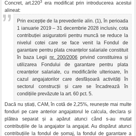
3
Concret, art.220
era modificat prin introducerea acestui
alineat:
Prin excepție de la prevederile alin. (1), în perioada
1 ianuarie 2019 – 31 decembrie 2028 inclusiv, cota
contribuției asiguratorii pentru muncă se reduce la
nivelul cotei care se face venit la Fondul de
garantare pentru plata creanțelor salariale constituit
în baza Legii
nr. 200/2006
privind constituirea și
utilizarea Fondului de garantare pentru plata
creanțelor salariale, cu modificările ulterioare, în
cazul angajatorilor care desfășoară activități în
sectorul construcții și care se încadrează în
condițiile prevăzute la art. 60 pct. 5.
Dacă nu știați, CAM, în cotă de 2,25%, reunește mai multe
fonduri pe care anterior angajatorul le calcula, declara și
plătea separat și a apărut atunci când s-au mutat
contribuțiile de la angajator la angajat. Au dispărut atunci
contribuțiile la fondul de șomaj, la fondul de garantare a