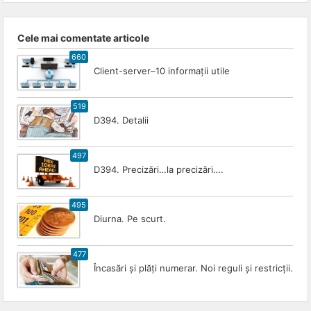
Cele mai comentate articole
660
Client-server–10 informații utile
519
D394. Detalii
497
D394. Precizări…la precizări….
495
Diurna. Pe scurt.
477
Încasări și plăți numerar. Noi reguli și restricții.