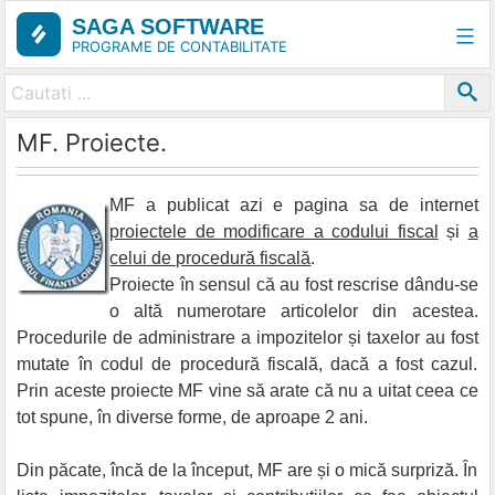
Skip
SAGA SOFTWARE
to
PROGRAME DE CONTABILITATE
content
MF. Proiecte.
MF a publicat azi e pagina sa de internet
proiectele de modificare a codului fiscal
și
a
celui de procedură fiscală
.
Proiecte în sensul că au fost rescrise dându-se
o altă numerotare articolelor din acestea.
Procedurile de administrare a impozitelor și taxelor au fost
mutate în codul de procedură fiscală, dacă a fost cazul.
Prin aceste proiecte MF vine să arate că nu a uitat ceea ce
tot spune, în diverse forme, de aproape 2 ani.
Din păcate, încă de la început, MF are și o mică surpriză. În