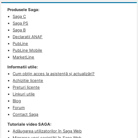
Produsele Saga:
Saga C
Saga PS
Saga B
Declaratii ANAF
PubLine
PubLine Mobile
MarketLine
Informatii utile:
Cum obţin acces la asistenţă şi actualizări?
Achizitie licente
Preturi licente
Linkuri utile
Blog
Forum
Contact Saga
Tutoriale video SAGA:
Adăugarea utilizatorilor în Saga Web
Migrarea unei societăți în Saga Web