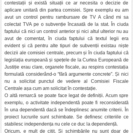
contestații și există situații ce ar necesita o decizie de
aplicare unitară din partea comisiei. Spre exemplu eu am
avut un control pentru rambursare de TV A când mi sa
colectat TVA pe o subvenție încasată de la stat. În ciuda
faptului că nici un control anterior și nici altul ulterior nu au
avut de comentat, în ciuda faptului că textul legii era
evident și că pentru alte tipuri de subvenții existau niște
decizii ale comisiei centrale, precum și în ciuda faptului că
legislația europeană și spețele de la Curtea Europeană de
Justiție erau clare, organele fiscale, au respins contestația
formulată considerând-o “fără argumente concrete”. Și nici
nu a solicitat punctul de vedere al Comisiei Fiscale
Centrale așa cum am solicitat în contestație.
O altă remarcă se poate face legat de definiții. Acum spre
exemplu, o activitate independentă poate fi reconsiderată
în una dependentă dacă se îndeplinesc anumite criterii. În
proiect lucrurile sunt schimbate. Se definesc criteriile ce
stabilesc independența nu cele ce duc la dependență.
Oricum, e mult de citit. Și schimbările nu sunt doar de