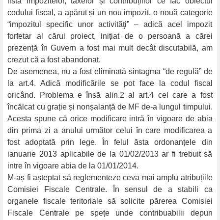
lista impozitelor, taxelor și contribuțiilor ce fac obiectul
codului fiscal, a apărut și un nou impozit, o nouă categorie
“impozitul specific unor activităţi” – adică acel impozit
forfetar al cărui proiect, inițiat de o persoană a cărei
prezență în Guvern a fost mai mult decât discutabilă, am
crezut că a fost abandonat.
De asemenea, nu a fost eliminată sintagma “de regulă” de
la art.4. Adică modificările se pot face la codul fiscal
oricând. Problema e însă alin.2 al art.4 cel care a fost
încălcat cu grație și nonșalanță de MF de-a lungul timpului.
Acesta spune că orice modificare intră în vigoare de abia
din prima zi a anului următor celui în care modificarea a
fost adoptată prin lege. În felul ăsta ordonanțele din
ianuarie 2013 aplicabile de la 01/02/2013 ar fi trebuit să
intre în vigoare abia de la 01/01/2014.
M-aș fi așteptat să reglementeze ceva mai amplu atribuțiile
Comisiei Fiscale Centrale. În sensul de a stabili ca
organele fiscale teritoriale să solicite părerea Comisiei
Fiscale Centrale pe spețe unde contribuabilii depun