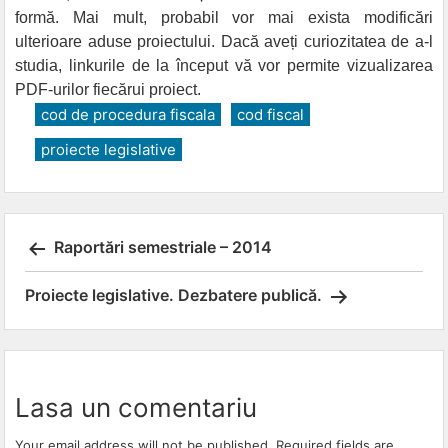
formă. Mai mult, probabil vor mai exista modificări
ulterioare aduse proiectului. Dacă aveți curiozitatea de a-l
studia, linkurile de la început vă vor permite vizualizarea
PDF-urilor fiecărui proiect.
cod de procedura fiscala
cod fiscal
proiecte legislative
Post
Raportări semestriale – 2014
navigation
Proiecte legislative. Dezbatere publică.
Lasa un comentariu
Your email address will not be published.
Required fields are