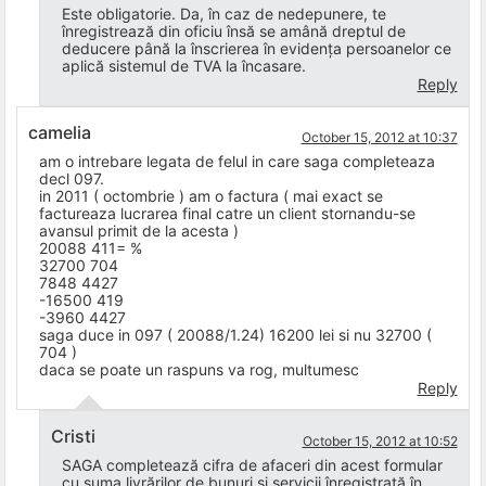
Este obligatorie. Da, în caz de nedepunere, te
înregistrează din oficiu însă se amână dreptul de
deducere până la înscrierea în evidența persoanelor ce
aplică sistemul de TVA la încasare.
Reply
camelia
October 15, 2012 at 10:37
am o intrebare legata de felul in care saga completeaza
decl 097.
in 2011 ( octombrie ) am o factura ( mai exact se
factureaza lucrarea final catre un client stornandu-se
avansul primit de la acesta )
20088 411= %
32700 704
7848 4427
-16500 419
-3960 4427
saga duce in 097 ( 20088/1.24) 16200 lei si nu 32700 (
704 )
daca se poate un raspuns va rog, multumesc
Reply
Cristi
October 15, 2012 at 10:52
SAGA completează cifra de afaceri din acest formular
cu suma livrărilor de bunuri și servicii înregistrată în