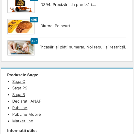
D394. Precizări…la precizări….
495
Diurna. Pe scurt.
477
Încasări și plăți numerar. Noi reguli și restricții.
Produsele Saga:
Saga C
Saga PS
Saga B
Declaratii ANAF
PubLine
PubLine Mobile
MarketLine
Informatii utile: