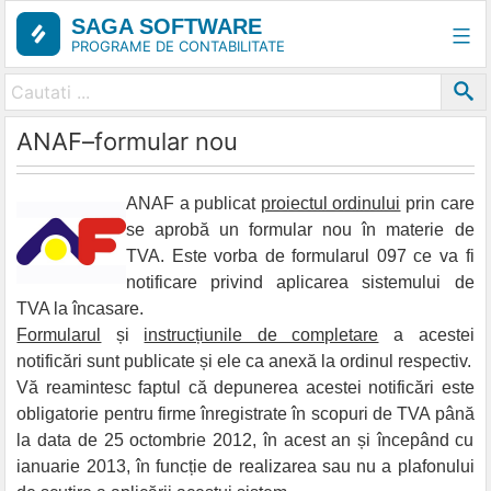
Skip
SAGA SOFTWARE
to
PROGRAME DE CONTABILITATE
content
ANAF–formular nou
ANAF a publicat
proiectul ordinului
prin care
se aprobă un formular nou în materie de
TVA. Este vorba de formularul 097 ce va fi
notificare privind aplicarea sistemului de
TVA la încasare.
Formularul
și
instrucțiunile de completare
a acestei
notificări sunt publicate și ele ca anexă la ordinul respectiv.
Vă reamintesc faptul că depunerea acestei notificări este
obligatorie pentru firme înregistrate în scopuri de TVA până
la data de 25 octombrie 2012, în acest an și începând cu
ianuarie 2013, în funcție de realizarea sau nu a plafonului