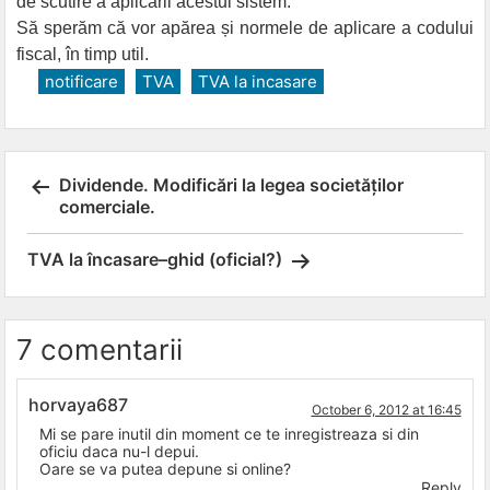
de scutire a aplicării acestui sistem.
Să sperăm că vor apărea și normele de aplicare a codului
fiscal, în timp util.
notificare
TVA
TVA la incasare
Post
Dividende. Modificări la legea societăților
comerciale.
navigation
TVA la încasare–ghid (oficial?)
7 comentarii
horvaya687
October 6, 2012 at 16:45
Mi se pare inutil din moment ce te inregistreaza si din
oficiu daca nu-l depui.
Oare se va putea depune si online?
Reply