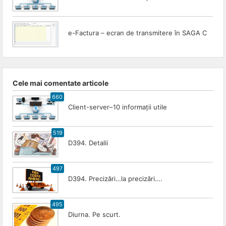
e-Factura – ecran de transmitere în SAGA C
Cele mai comentate articole
660
Client-server–10 informații utile
519
D394. Detalii
497
D394. Precizări…la precizări….
495
Diurna. Pe scurt.