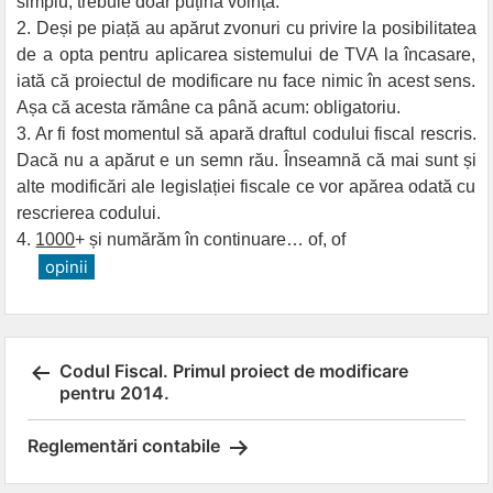
simplu, trebuie doar puțină voință.
2. Deși pe piață au apărut zvonuri cu privire la posibilitatea
de a opta pentru aplicarea sistemului de TVA la încasare,
iată că proiectul de modificare nu face nimic în acest sens.
Așa că acesta rămâne ca până acum: obligatoriu.
3. Ar fi fost momentul să apară draftul codului fiscal rescris.
Dacă nu a apărut e un semn rău. Înseamnă că mai sunt și
alte modificări ale legislației fiscale ce vor apărea odată cu
rescrierea codului.
4.
1000
+ și numărăm în continuare… of, of
opinii
Post
Codul Fiscal. Primul proiect de modificare
pentru 2014.
navigation
Reglementări contabile