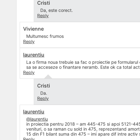
Cristi
Da, este corect.
Reply
Vivienne
Multumesc frumos
Reply
laurentiu
La o firma noua trebuie sa fac o proiectie pe formularul
sa se acceseze o finantare neramb. Este ok ca total activ
Reply
Cristi
Da.
Reply
laurentiu
@laurentiu
in proiectia pentru 2018 – am 445-475 si apoi 5121-445 (
venituri, o sa raman cu sold in 475, reprezentand amort
15 din F1 bilant suma din 475 – imi apare dif intre activ
Reply