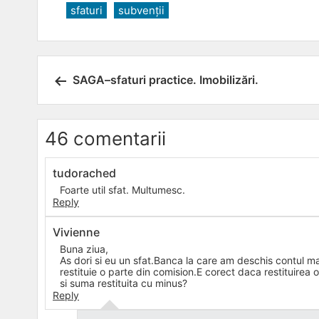
sfaturi
subvenții
Post
SAGA–sfaturi practice. Imobilizări.
navigation
46 comentarii
tudorached
Foarte util sfat. Multumesc.
Reply
Vivienne
Buna ziua,
As dori si eu un sfat.Banca la care am deschis contul ma
restituie o parte din comision.E corect daca restituirea 
si suma restituita cu minus?
Reply