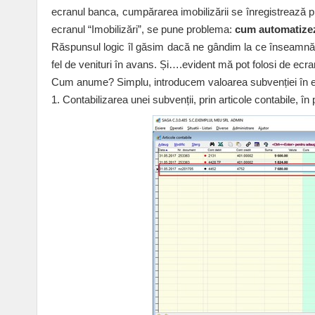
ecranul banca, cumpărarea imobilizării se înregistrează pr
ecranul “Imobilizări”, se pune problema:
cum automatizez 
Răspunsul logic îl găsim dacă ne gândim la ce înseamnă d
fel de venituri în avans. Și….evident mă pot folosi de ecra
Cum anume? Simplu, introducem valoarea subvenției în ecra
1. Contabilizarea unei subvenții, prin articole contabile, î