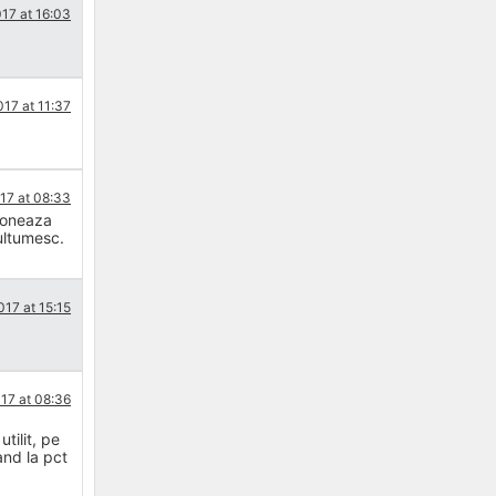
17 at 16:03
017 at 11:37
017 at 08:33
tioneaza
Multumesc.
017 at 15:15
017 at 08:36
tilit, pe
and la pct