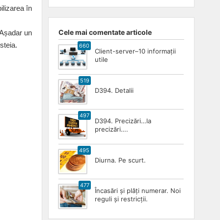
ilizarea în
Cele mai comentate articole
 Așadar un
steia.
660
Client-server–10 informații
utile
519
D394. Detalii
497
D394. Precizări…la
precizări….
495
Diurna. Pe scurt.
477
Încasări și plăți numerar. Noi
reguli și restricții.