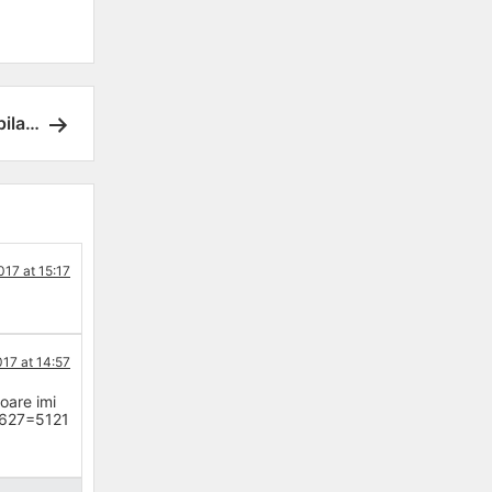
pila…
017 at 15:17
017 at 14:57
oare imi
a 627=5121