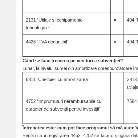
2131 “Utilaje și echipamente
=
404 “F
tehnologice”
4426 “TVA deductibil”
=
404 “F
Când se face trecerea pe venituri a subvenției?
Lunar, la nivelul sumei din amortizare corespunzătoare î
6811 “Cheltuieli cu amortizarea”
=
2813 
utilaj
4752 “Împrumuturi nerambursabile cu
=
7584 “
caracter de subvenții pentru investiții”
Întrebarea este: cum pot face programul să mă ajute în 
Pentru că înregistrarea 4452=4752 se face o singură dată, 