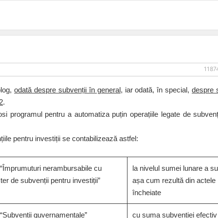
.
11874
blog,
odată despre subvenții în general
, iar odată, în special,
despre s
2
.
osi programul pentru a automatiza puțin operațiile legate de subvenți
ile pentru investiții se contabilizează astfel:
“Împrumuturi nerambursabile cu
la nivelul sumei lunare a su
ter de subvenții pentru investiții”
așa cum rezultă din actele
încheiate
“Subvenții guvernamentale”
cu suma subvenției efectiv