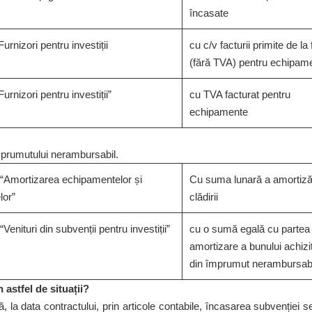
încasate
urnizori pentru investiții
cu c/v facturii primite de la 
(fără TVA) pentru echipam
urnizori pentru investiții”
cu TVA facturat pentru
echipamente
mprumutului nerambursabil.
“Amortizarea echipamentelor și
Cu suma lunară a amortizăr
elor”
clădirii
Venituri din subvenții pentru investiții”
cu o sumă egală cu partea 
amortizare a bunului achizi
din împrumut nerambursabi
astfel de situații?
la data contractului, prin articole contabile, încasarea subvenției s