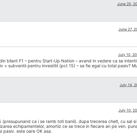
June 20, 20
June 27, 2
July 10, 2
 din bilant F1 – pentru Start-Up Nation – avand in vedere ca se inten
 + subventii pentru investitii (pct 15) – sa fie egal cu total pasiv? 
July 14, 2
July 10, 2
presupunand ca i se ramb toti banii). dupa trecerea chelt, cu sal si u
izarea echipamentelor, amortiz ce se trece in fiecare an pe ven. pun
 si pasiv. este oare OK asa.