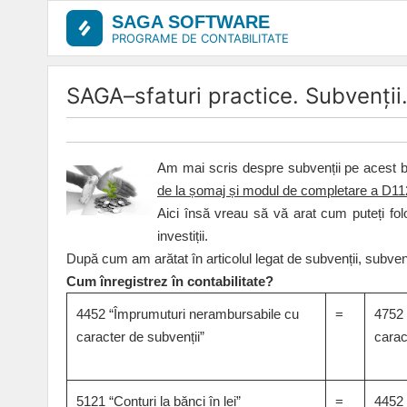
Skip
SAGA SOFTWARE
to
PROGRAME DE CONTABILITATE
content
SAGA–sfaturi practice. Subvenții
Am mai scris despre subvenții pe acest 
de la șomaj și modul de completare a D11
Aici însă vreau să vă arat cum puteți fol
investiții.
După cum am arătat în articolul legat de subvenții, subvenți
Cum înregistrez în contabilitate?
4452 “Împrumuturi nerambursabile cu
=
4752 
caracter de subvenții”
carac
5121 “Conturi la bănci în lei”
=
4452 