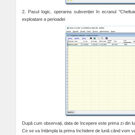
2. Pasul logic, operarea subvenției în ecranul “Cheltui
exploatare a perioadei
După cum observați, data de începere este prima zi din lun
Ce se va întâmpla la prima închidere de lună când vom val