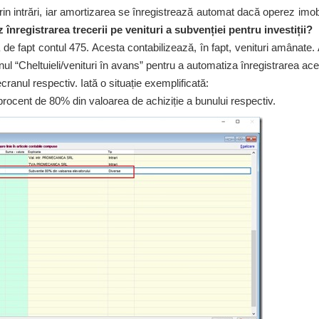
in intrări, iar amortizarea se înregistrează automat dacă operez imob
înregistrarea trecerii pe venituri a subvenției pentru investiții?
e fapt contul 475. Acesta contabilizează, în fapt, venituri amânate.
nul “Cheltuieli/venituri în avans” pentru a automatiza înregistrarea ace
nul respectiv. Iată o situație exemplificată:
n procent de 80% din valoarea de achiziție a bunului respectiv.