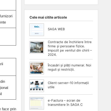
furnizori
Cele mai citite articole
ente
SAGA WEB
Contracte de închiriere între
firme și persoane fizice.
Impozit pe venitul din chirii –
2024.
ii
Încasări și plăți numerar. Noi
reguli și restricții.
din
Client-server–10 informații
utile
ționat
l
e-Factura – ecran de
transmitere în SAGA C
e face prin