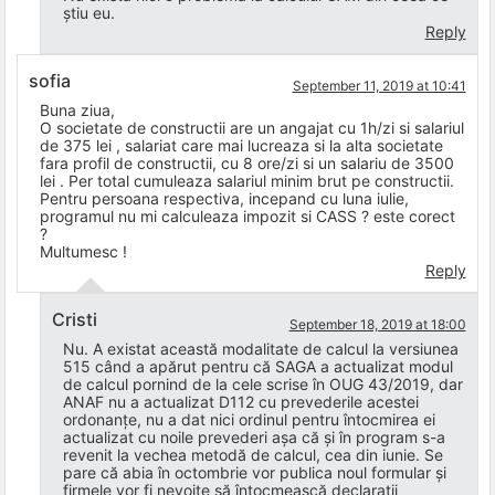
știu eu.
Reply
sofia
September 11, 2019 at 10:41
Buna ziua,
O societate de constructii are un angajat cu 1h/zi si salariul
de 375 lei , salariat care mai lucreaza si la alta societate
fara profil de constructii, cu 8 ore/zi si un salariu de 3500
lei . Per total cumuleaza salariul minim brut pe constructii.
Pentru persoana respectiva, incepand cu luna iulie,
programul nu mi calculeaza impozit si CASS ? este corect
?
Multumesc !
Reply
Cristi
September 18, 2019 at 18:00
Nu. A existat această modalitate de calcul la versiunea
515 când a apărut pentru că SAGA a actualizat modul
de calcul pornind de la cele scrise în OUG 43/2019, dar
ANAF nu a actualizat D112 cu prevederile acestei
ordonanțe, nu a dat nici ordinul pentru întocmirea ei
actualizat cu noile prevederi așa că și în program s-a
revenit la vechea metodă de calcul, cea din iunie. Se
pare că abia în octombrie vor publica noul formular și
firmele vor fi nevoite să întocmească declarații