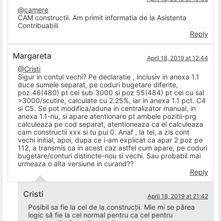
@camere
CAM constructii. Am primit informatia de la Asistenta
Contribuabili
Reply
Margareta
April 18, 2019 at 12:44
@Cristi
Sigur in contul vechi? Pe declaratie , inclusiv in anexa 1.1
duce sumele separat, pe coduri bugetare diferite,
poz.46(480) pt cei sub 3000 si poz 55(484) pt cei cu sal
>3000/scutire, calculate cu 2.25%, iar in anexa 1.1 pct. C4
si C5. Se pot modifica/aduna in centralizator manual, in
anexa 1.1-nu, si apare atentionare pt ambele pozitii-prg
calculeaza pe cod separat, atentioneaza ca el calculeaza
cam constructii xxx si tu pui 0. Anaf , la tel, a zis cont
vechi initial, apoi, dupa ce i-am explicat ca apar 2 poz pe
112, a transmis ca in acest caz astfel cum apare, pe coduri
bugetare/conturi distincte-nou si vechi. Sau probabil mai
urmeaza o alta versiune in curand??
Reply
Cristi
April 18, 2019 at 21:42
Posibil sa fie la cel de la construcții. Mie mi se părea
logic să fie la cel normal pentru ca cel pentru