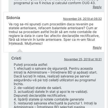
programul și va fi inclus și calculul conform OUG 43.
Reply
Sidonia
November 24, 2019 at 06:32
Va rog sa-mi spuneți cum procedăm daca revenim pe
statele anterioare, refacem balantele anterioare? Cum ar
trebui sa procedam astfel încât să am note contabile de
reglare la data in care fac afectiv declarațiile rectificative,
fără să intervin în lunile anterioare. Sper ca m-am făcut
înțeleasă. Mulțumesc!
Reply
Cristi
November 25, 2019 at 16:31
Puteți proceda astfel:
1. efectuați o salvare de siguranță. Pentru aceasta
intrați la Administrare – Întreținere BD și apăsați start.
Dacă lucrați în rețea, realizați salvarea pe server
asigurându-vă pe toți ceilalți utilizatori au programul
închis.
2. de-validați statele de salarii.
3. actualizați datele în stat și apoi le re-validați.
Depuneți declarațiile rectificative.
4. tipăriți statele și notele contabile generate
5. restaurați salvarea efectuată la punctul 1. Intrați la
Administrare – Întreținere BD selectați pagina