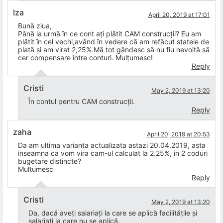
Iza
April 20, 2019 at 17:01
Bună ziua,
Până la urmă în ce cont ați plătit CAM construcții? Eu am
plătit în cel vechi,având în vedere că am refăcut statele de
plată și am virat 2,25%.Mă tot gândesc să nu fiu nevoită să
cer compensare între conturi. Mulțumesc!
Reply
Cristi
May 2, 2019 at 13:20
În contul pentru CAM construcții.
Reply
zaha
April 20, 2019 at 20:53
Da am ultima varianta actualizata astazi 20.04.2019, asta
inseamna ca vom vira cam-ul calculat la 2.25%, in 2 coduri
bugetare distincte?
Multumesc
Reply
Cristi
May 2, 2019 at 13:20
Da, dacă aveți salariați la care se aplică facilitățile și
salariați la care nu se aplică.