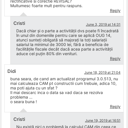
rectificative si corectie REVISAL?
Multumesc foarte mult pentru raspuns.
Reply
Cristi
June 3, 2019 at 14:31
Dacă chiar și o parte a activității dvs poate fi încadrată
în unul din domeniile pentru care se aplică OUG 14,
atunci sunteți obligată să majorați la toți salariații
salariul la minimul de 3000 lei, fără a beneficia de
facilitățile fiscale decât dacă acea parte a activității
aduce cel puțin 80% din venituri.
Reply
Didi
June 18, 2019 at 21:04
buna seara, de cand am actualizat programul 3.0.513, nu
mai calculeaza CAM pt constructii cum trebuie, adica 10,
ma poti ajuta cu un sfat ?
Il mai descarc inca o data sa vad daca se rezolva
problema …
o seara buna !
Reply
Cristi
June 19, 2019 at 16:51
Nu există nici o problemă la calculul CAM din ceea ce