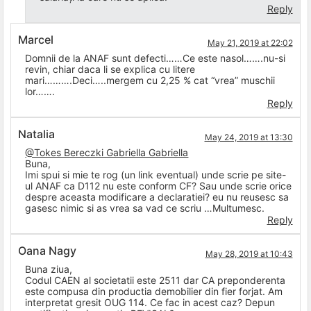
Reply
Marcel
May 21, 2019 at 22:02
Domnii de la ANAF sunt defecti……Ce este nasol…….nu-si
revin, chiar daca li se explica cu litere
mari……….Deci…..mergem cu 2,25 % cat “vrea” muschii
lor…….
Reply
Natalia
May 24, 2019 at 13:30
@Tokes Bereczki Gabriella Gabriella
Buna,
Imi spui si mie te rog (un link eventual) unde scrie pe site-
ul ANAF ca D112 nu este conform CF? Sau unde scrie orice
despre aceasta modificare a declaratiei? eu nu reusesc sa
gasesc nimic si as vrea sa vad ce scriu …Multumesc.
Reply
Oana Nagy
May 28, 2019 at 10:43
Buna ziua,
Codul CAEN al societatii este 2511 dar CA preponderenta
este compusa din productia demobilier din fier forjat. Am
interpretat gresit OUG 114. Ce fac in acest caz? Depun