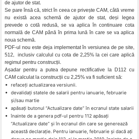
de ajutor de stat.
Se pare însă că, strict în ceea ce privește CAM, câtă vreme
nu există acea schemă de ajutor de stat, deși legea
prevede o cotă redusă, se va aplica în continuare cota
normală de CAM până în prima lună în care se va aplica
noua schemă.
PDF-ul nou este deja implementat în versiunea de pe site,
512, inclusiv calculul cu cota de 2,25% la cei care aplică
regimul pentru construcții.
Așadar pentru a putea depune rectificative la D112 cu
CAM calculat la construcții cu 2,25% va fi suficient să:
refaceți actualizarea versiunii.
devalidați statele de salarii pentru ianuarie, februarie
și/sau martie
apăsați butonul “Actualizare date” în ecranul state salarii
înainte de a genera pdf-ul pentru 112 apăsați
“Actualizare date” și în ecranul din care se generează
această declarație. Pentru ianuarie, februarie și dacă ați