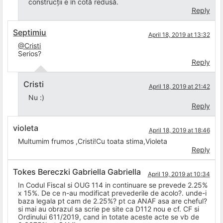
construcții e în cotă redusă.
Reply
Septimiu
April 18, 2019 at 13:32
@Cristi
Serios?
Reply
Cristi
April 18, 2019 at 21:42
Nu :)
Reply
violeta
April 18, 2019 at 18:46
Multumim frumos ,Cristi!Cu toata stima,Violeta
Reply
Tokes Bereczki Gabriella Gabriella
April 19, 2019 at 10:34
In Codul Fiscal si OUG 114 in continuare se prevede 2.25%
x 15%. De ce n-au modificat prevederile de acolo?. unde-i
baza legala pt cam de 2.25%? pt ca ANAF asa are cheful?
si mai au obrazul sa scrie pe site ca D112 nou e cf. CF si
Ordinului 611/2019, cand in totate aceste acte se vb de