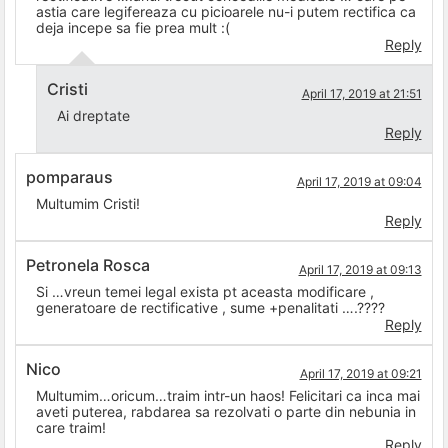
astia care legifereaza cu picioarele nu-i putem rectifica ca
deja incepe sa fie prea mult :(
Reply
Cristi
April 17, 2019 at 21:51
Ai dreptate
Reply
pomparaus
April 17, 2019 at 09:04
Multumim Cristi!
Reply
Petronela Rosca
April 17, 2019 at 09:13
Si …vreun temei legal exista pt aceasta modificare ,
generatoare de rectificative , sume +penalitati ….????
Reply
Nico
April 17, 2019 at 09:21
Multumim…oricum…traim intr-un haos! Felicitari ca inca mai
aveti puterea, rabdarea sa rezolvati o parte din nebunia in
care traim!
Reply