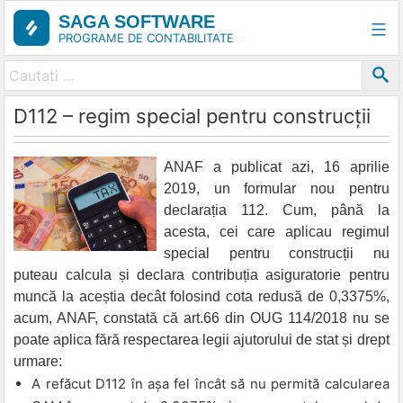
Skip
SAGA SOFTWARE
to
PROGRAME DE CONTABILITATE
content
D112 – regim special pentru construcții
ANAF a publicat azi, 16 aprilie
2019, un formular nou pentru
declarația 112. Cum, până la
acesta, cei care aplicau regimul
special pentru construcții nu
puteau calcula și declara contribuția asiguratorie pentru
muncă la aceștia decât folosind cota redusă de 0,3375%,
acum, ANAF, constată că art.66 din OUG 114/2018 nu se
poate aplica fără respectarea legii ajutorului de stat și drept
urmare:
A refăcut D112 în așa fel încât să nu permită calcularea