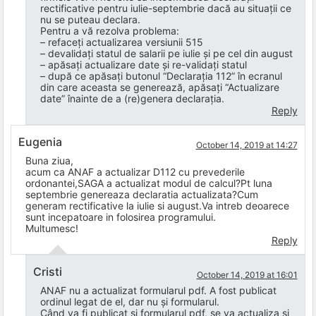
rectificative pentru iulie-septembrie dacă au situații ce
nu se puteau declara.
Pentru a vă rezolva problema:
– refaceți actualizarea versiunii 515
– devalidați statul de salarii pe iulie și pe cel din august
– apăsați actualizare date și re-validați statul
– după ce apăsați butonul “Declarația 112” în ecranul
din care aceasta se generează, apăsați “Actualizare
date” înainte de a (re)genera declarația.
Reply
Eugenia
October 14, 2019 at 14:27
Buna ziua,
acum ca ANAF a actualizar D112 cu prevederile
ordonantei,SAGA a actualizat modul de calcul?Pt luna
septembrie genereaza declaratia actualizata?Cum
generam rectificative la iulie si august.Va intreb deoarece
sunt incepatoare in folosirea programului.
Multumesc!
Reply
Cristi
October 14, 2019 at 16:01
ANAF nu a actualizat formularul pdf. A fost publicat
ordinul legat de el, dar nu și formularul.
Când va fi publicat și formularul pdf, se va actualiza și