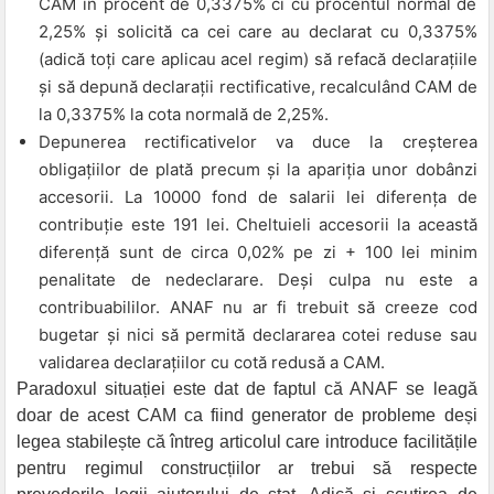
CAM în procent de 0,3375% ci cu procentul normal de
2,25% și solicită ca cei care au declarat cu 0,3375%
(adică toți care aplicau acel regim) să refacă declarațiile
și să depună declarații rectificative, recalculând CAM de
la 0,3375% la cota normală de 2,25%.
Depunerea rectificativelor va duce la creșterea
obligațiilor de plată precum și la apariția unor dobânzi
accesorii. La 10000 fond de salarii lei diferența de
contribuție este 191 lei. Cheltuieli accesorii la această
diferență sunt de circa 0,02% pe zi + 100 lei minim
penalitate de nedeclarare. Deși culpa nu este a
contribuabililor. ANAF nu ar fi trebuit să creeze cod
bugetar și nici să permită declararea cotei reduse sau
validarea declarațiilor cu cotă redusă a CAM.
Paradoxul situației este dat de faptul că ANAF se leagă
doar de acest CAM ca fiind generator de probleme deși
legea stabilește că întreg articolul care introduce facilitățile
pentru regimul construcțiilor ar trebui să respecte