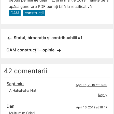
depus pe martie deja 112, și la martie 2019, înainte de a
apăsa generare PDF puneți bifă la rectificativă.
CAM
construcții
Post
Statul, birocrația și contribuabilii #1
navigation
CAM construcții – opinie
42 comentarii
Septimiu
April 16, 2019 at 16:30
A Hahahaha Ha!
Reply
Dan
April 16, 2019 at 18:47
Multumim Cristi!