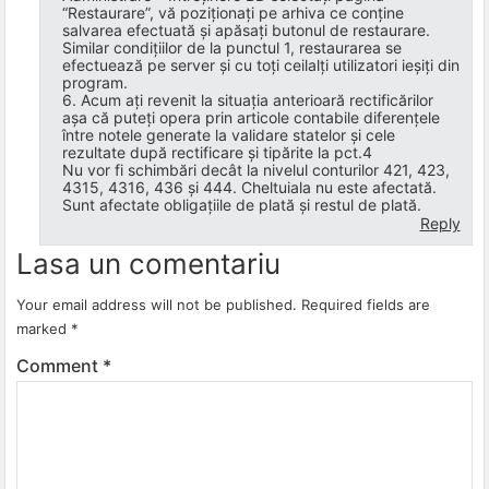
“Restaurare”, vă poziționați pe arhiva ce conține
salvarea efectuată și apăsați butonul de restaurare.
Similar condițiilor de la punctul 1, restaurarea se
efectuează pe server și cu toți ceilalți utilizatori ieșiți din
program.
6. Acum ați revenit la situația anterioară rectificărilor
așa că puteți opera prin articole contabile diferențele
între notele generate la validare statelor și cele
rezultate după rectificare și tipărite la pct.4
Nu vor fi schimbări decât la nivelul conturilor 421, 423,
4315, 4316, 436 și 444. Cheltuiala nu este afectată.
Sunt afectate obligațiile de plată și restul de plată.
Reply
Lasa un comentariu
Your email address will not be published.
Required fields are
marked
*
Comment
*