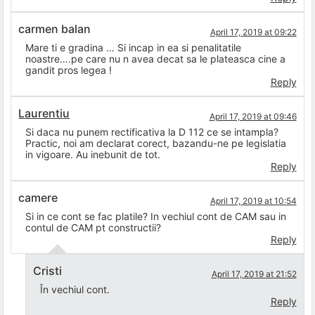
carmen balan
April 17, 2019 at 09:22
Mare ti e gradina … Si incap in ea si penalitatile
noastre….pe care nu n avea decat sa le plateasca cine a
gandit pros legea !
Reply
Laurentiu
April 17, 2019 at 09:46
Si daca nu punem rectificativa la D 112 ce se intampla?
Practic, noi am declarat corect, bazandu-ne pe legislatia
in vigoare. Au inebunit de tot.
Reply
camere
April 17, 2019 at 10:54
Si in ce cont se fac platile? In vechiul cont de CAM sau in
contul de CAM pt constructii?
Reply
Cristi
April 17, 2019 at 21:52
În vechiul cont.
Reply