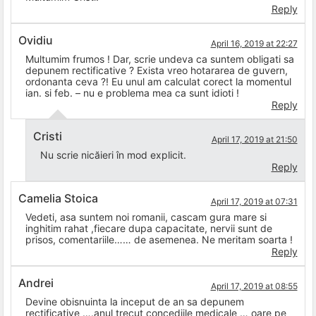
Reply
Ovidiu
April 16, 2019 at 22:27
Multumim frumos ! Dar, scrie undeva ca suntem obligati sa
depunem rectificative ? Exista vreo hotararea de guvern,
ordonanta ceva ?! Eu unul am calculat corect la momentul
ian. si feb. – nu e problema mea ca sunt idioti !
Reply
Cristi
April 17, 2019 at 21:50
Nu scrie nicăieri în mod explicit.
Reply
Camelia Stoica
April 17, 2019 at 07:31
Vedeti, asa suntem noi romanii, cascam gura mare si
inghitim rahat ,fiecare dupa capacitate, nervii sunt de
prisos, comentariile…… de asemenea. Ne meritam soarta !
Reply
Andrei
April 17, 2019 at 08:55
Devine obisnuinta la inceput de an sa depunem
rectificative ….anul trecut concediile medicale … oare pe