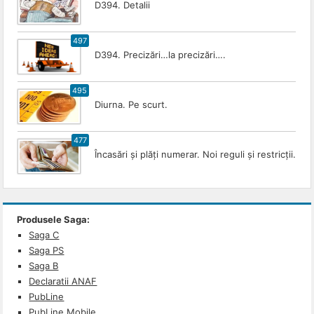
D394. Detalii
497
D394. Precizări…la precizări….
495
Diurna. Pe scurt.
477
Încasări și plăți numerar. Noi reguli și restricții.
Produsele Saga:
Saga C
Saga PS
Saga B
Declaratii ANAF
PubLine
PubLine Mobile