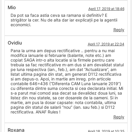
Mio
April 17, 2019 at 18:46
Da pot sa faca astia ceva sa ramana si definitiv? E
strigător la cer. Nu de alta dar iar explicații pe la agentii
economici.
Reply
Ovidiu
April 17, 2019 at 22:34
Pana la urma am depus rectificative .. pentru a nu mai
modifica ianuarie si februarie (balante, note etc.) am
copiat SAGA intr-o alta locatie si la firmele pentru care
trebuia sa fac rectificative m-am dus si am devalidat statul
pe luna respectiva (ian., feb.), am dat “Actualizare”, am
listat ultima pagina din stat, am generat D112 rectificativa
si am depus-o. Apoi, in martie am inreg. prin articole
contabile 646=436 (“Diferenta CAM Luna Ianuarie 2019”)
cu diferenta dintre suma corecta si cea declarata initial. Mi
s-a parut mai comod asa decat sa devalidez doua luni, sa
listez din nou statele, sa cer dosarele de la oameni. Si in
martie, am pus la dosar capsate: nota contabila, ultima
pagina din statul de salarii “nou” (ian. sau feb.) si D112
rectificativa. ANAF Rules !
Reply
Roxana
April 18, 2019 at 10:35