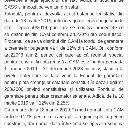
prevederile legii ajutorului de stat. Adică și scutirea de
CASS și impozit pe venituri din salarii.
Totodată, pentru a dezvolta acest balamuc legislativ, din
data de 18 martie 2019, intră în vigoare legea bugetului de
stat – legea 50/2019, prin care se modifică procentele ce
se distribuie din CAM conform art.220^6 din codul fiscal.
Procentul ce se va distribui din CAM la fondul de garantare
a creanțelor bugetare va fi de 12% din CAM. Ori, conform
art.220^3 alin.2, pentru cei care aplică regimul special
pentru construcții cota redusă a CAM este, pentru perioada
1 ianuarie 2019 – 31 decembrie 2028 inclusiv, stabilită la
nivelul cotei care se face venit la Fondul de garantare
pentru plata creanțelor salariale constituit în baza Legii nr.
200/2006 privind constituirea și utilizarea Fondului de
garantare pentru plata creanțelor salariale. Adică, de la 18
martie 2019 va fi 12% din 2,25%.
Ca urmare, de la 18 martie 2019, în mod normal, cota CAM
ar fi de 0,27% pentru cei care aplică regimul special pentru
construcții, dar numai dacă între timp se aplică o schemă