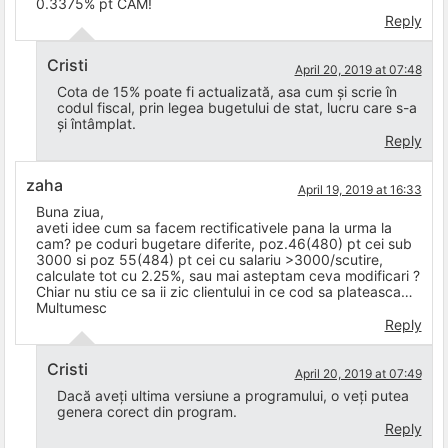
0.3375% pt CAM!
Reply
Cristi
April 20, 2019 at 07:48
Cota de 15% poate fi actualizată, asa cum și scrie în
codul fiscal, prin legea bugetului de stat, lucru care s-a
și întâmplat.
Reply
zaha
April 19, 2019 at 16:33
Buna ziua,
aveti idee cum sa facem rectificativele pana la urma la
cam? pe coduri bugetare diferite, poz.46(480) pt cei sub
3000 si poz 55(484) pt cei cu salariu >3000/scutire,
calculate tot cu 2.25%, sau mai asteptam ceva modificari ?
Chiar nu stiu ce sa ii zic clientului in ce cod sa plateasca…
Multumesc
Reply
Cristi
April 20, 2019 at 07:49
Dacă aveți ultima versiune a programului, o veți putea
genera corect din program.
Reply