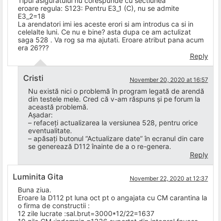
Tipul asiguratului nu corespunde cu sectiunea
eroare regula: S123: Pentru E3_1 (C), nu se admite
E3_2=18
La arendatori imi ies aceste erori si am introdus ca si in
celelalte luni. Ce nu e bine? asta dupa ce am actulizat
saga 528 . Va rog sa ma ajutati. Eroare atribut pana acum
era 26???
Reply
Cristi
November 20, 2020 at 16:57
Nu există nici o problemă în program legată de arendă
din testele mele. Cred că v-am răspuns și pe forum la
această problemă.
Așadar:
– refaceți actualizarea la versiunea 528, pentru orice
eventualitate.
– apăsați butonul “Actualizare date” în ecranul din care
se generează D112 înainte de a o re-genera.
Reply
Luminita Gita
November 22, 2020 at 12:37
Buna ziua.
Eroare la D112 pt luna oct pt o angajata cu CM carantina la
o firma de constructii :
12 zile lucrate :sal.brut=3000*12/22=1637