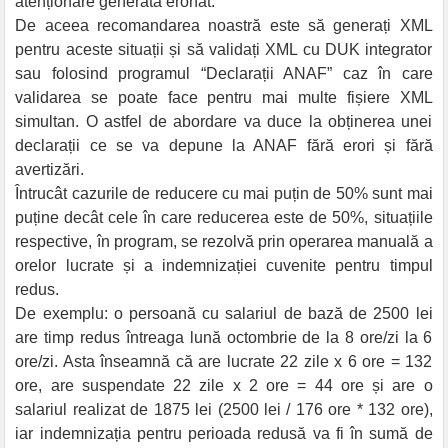
atenționare generată eronat.
De aceea recomandarea noastră este să generați XML
pentru aceste situații și să validați XML cu DUK integrator
sau folosind programul “Declarații ANAF” caz în care
validarea se poate face pentru mai multe fișiere XML
simultan. O astfel de abordare va duce la obținerea unei
declarații ce se va depune la ANAF fără erori și fără
avertizări.
Întrucât cazurile de reducere cu mai puțin de 50% sunt mai
puține decât cele în care reducerea este de 50%, situațiile
respective, în program, se rezolvă prin operarea manuală a
orelor lucrate și a indemnizației cuvenite pentru timpul
redus.
De exemplu: o persoană cu salariul de bază de 2500 lei
are timp redus întreaga lună octombrie de la 8 ore/zi la 6
ore/zi. Asta înseamnă că are lucrate 22 zile x 6 ore = 132
ore, are suspendate 22 zile x 2 ore = 44 ore și are o
salariul realizat de 1875 lei (2500 lei / 176 ore * 132 ore),
iar indemnizația pentru perioada redusă va fi în sumă de