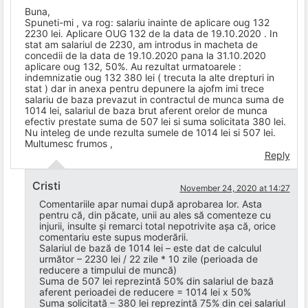
Buna,
Spuneti-mi , va rog: salariu inainte de aplicare oug 132
2230 lei. Aplicare OUG 132 de la data de 19.10.2020 . In
stat am salariul de 2230, am introdus in macheta de
concedii de la data de 19.10.2020 pana la 31.10.2020
aplicare oug 132, 50%. Au rezultat urmatoarele :
indemnizatie oug 132 380 lei ( trecuta la alte drepturi in
stat ) dar in anexa pentru depunere la ajofm imi trece
salariu de baza prevazut in contractul de munca suma de
1014 lei, salariul de baza brut aferent orelor de munca
efectiv prestate suma de 507 lei si suma solicitata 380 lei.
Nu inteleg de unde rezulta sumele de 1014 lei si 507 lei.
Multumesc frumos ,
Reply
Cristi
November 24, 2020 at 14:27
Comentariile apar numai după aprobarea lor. Asta
pentru că, din păcate, unii au ales să comenteze cu
injurii, insulte și remarci total nepotrivite așa că, orice
comentariu este supus moderării.
Salariul de bază de 1014 lei – este dat de calculul
următor – 2230 lei / 22 zile * 10 zile (perioada de
reducere a timpului de muncă)
Suma de 507 lei reprezintă 50% din salariul de bază
aferent perioadei de reducere = 1014 lei x 50%
Suma solicitată – 380 lei reprezintă 75% din cei salariul