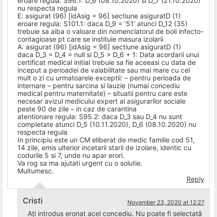
eroare regula: S96.1: D_6 (08.10.2020) si D_7 (21.10.2020)
nu respecta regula
E: asigurat (96) [idAsig = 96] sectiune asiguratD (1)
eroare regula: S101.1: daca D_9 = ’51’ atunci D_12 (35)
trebuie sa aiba o valoare din nomenclatorul de boli infecto-
contagioase pt care se instituie masura izolarii
A: asigurat (96) [idAsig = 96] sectiune asiguratD (1)
daca D_3 = D_4 = null si D_5 > D_6 + 1: Data acordarii unui
certificat medical initial trebuie sa fie aceeasi cu data de
inceput a perioadei de valabilitate sau mai mare cu cel
mult o zi cu urmatoarele exceptii: – pentru perioada de
internare – pentru sarcina si lauzie (numai concediu
medical pentru maternitate) – situatii pentru care este
necesar avizul medicului expert al asigurarilor sociale
peste 90 de zile – in caz de carantina
atentionare regula: S95.2: daca D_3 sau D_4 nu sunt
completate atunci D_5 (10.11.2020), D_6 (08.10.2020) nu
respecta regula
In principiu este un CM eliberat de medic familie cod 51,
14 zile, emis ulterior incetarii starii de izolare, identic cu
codurile 5 si 7, unde nu apar erori.
Va rog sa ma ajutati urgent cu o solutie.
Multumesc.
Reply
Cristi
November 23, 2020 at 12:27
Ați introdus eronat acel concediu. Nu poate fi selectată