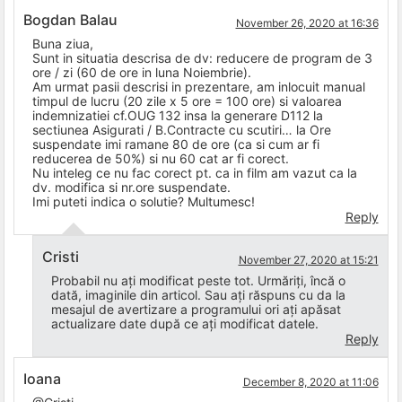
Bogdan Balau
November 26, 2020 at 16:36
Buna ziua,
Sunt in situatia descrisa de dv: reducere de program de 3
ore / zi (60 de ore in luna Noiembrie).
Am urmat pasii descrisi in prezentare, am inlocuit manual
timpul de lucru (20 zile x 5 ore = 100 ore) si valoarea
indemnizatiei cf.OUG 132 insa la generare D112 la
sectiunea Asigurati / B.Contracte cu scutiri… la Ore
suspendate imi ramane 80 de ore (ca si cum ar fi
reducerea de 50%) si nu 60 cat ar fi corect.
Nu inteleg ce nu fac corect pt. ca in film am vazut ca la
dv. modifica si nr.ore suspendate.
Imi puteti indica o solutie? Multumesc!
Reply
Cristi
November 27, 2020 at 15:21
Probabil nu ați modificat peste tot. Urmăriți, încă o
dată, imaginile din articol. Sau ați răspuns cu da la
mesajul de avertizare a programului ori ați apăsat
actualizare date după ce ați modificat datele.
Reply
Ioana
December 8, 2020 at 11:06