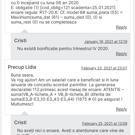
cu 0 incepand cu luna 06 an 2020
E: obligatie (1) [cod_oblig=121 scadenta=25.01.2021]
eroare regula: R17-20.6: Cf. model 6# suma_plata (55) =
Maximum(suma_dat (61) – suma_ded (0), 0) si
suma_rest (0) nu se completeaza
Reply
Cristi
January 16, 2021 at 12:19
Nu există bonificație pentru trimestrul IV 2020.
Reply
Precup Lidia
February 23, 2021 at 23:07
Buna seara,
Va rog ajutor! Am un salariat care a beneficiat si in luna
ianuarie de concediu acordat parintilor. La generarea
declaratiei 112 primesc acest mesaj de eroare: ATENTIE –
suma(VB_A-tichete_A + VB_B-tichete_B) diferita de
suma(E3_8-E3_10-E3_43-E3_44) (1875 # 0) pe asigurat !
Multumesc!
Reply
Cristi
February 25, 2021 at 12:08
Nu aveți nici o eroare. Aveți o atenționare care vine de