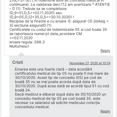
27oct-31 oct ( in noiembrie este alt concediu medical in
continuare) .La validarea decl.112 am avertizare * ATENTIE
– D (1): Trebuie sa se completeze:
(D_9=51,D_5>=02.11.2020) sau
(D_9=05,D_12=35,D_5<=30.10.2020) !
Recipisa de la finante e cu eroare :E: asigurat (3) [idAsig =
3] sectiune asiguratD (1)
Certificatele cu codul de indemnizatie 05 si cod boala 35
se raporteaza numai pt data_acordare CM
<=02.11.2020
eroare regula: S98.2:
Multumesc!
Reply
Cristi
November 27, 2020 at 15:19
Eroarea este una foarte clară – data acordării
certificatului medical de tip 05 nu poate fi mai mare de
30/10/2020. Acest tip de concediu (05) pe cod de
boală 35 nu se mai poate acorda după data de
30/10/2020. După acea dată se acordă tipul 51 cu cod
boală 24.
Dacă medicul a eliberat după data de 30/10/2020 un
concediu medical de tip 05 pe cod boală 35, este
necesar ca salariatul să solicite medicului corecția
concediului medical.
Reply