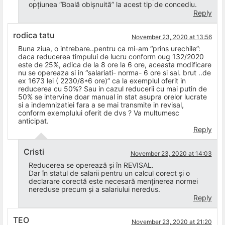
opțiunea “Boală obișnuită” la acest tip de concediu.
Reply
rodica tatu
November 23, 2020 at 13:56
Buna ziua, o intrebare..pentru ca mi-am “prins urechile”:
daca reducerea timpului de lucru conform oug 132/2020
este de 25%, adica de la 8 ore la 6 ore, aceasta modificare
nu se opereaza si in “salariati- norma- 6 ore si sal. brut ..de
ex 1673 lei ( 2230/8*6 ore)” ca la exemplul oferit in
reducerea cu 50%? Sau in cazul reducerii cu mai putin de
50% se intervine doar manual in stat asupra orelor lucrate
si a indemnizatiei fara a se mai transmite in revisal,
conform exemplului oferit de dvs ? Va multumesc
anticipat.
Reply
Cristi
November 23, 2020 at 14:03
Reducerea se operează și în REVISAL.
Dar în statul de salarii pentru un calcul corect și o
declarare corectă este necesară menținerea normei
nereduse precum și a salariului neredus.
Reply
TEO
November 23, 2020 at 21:20