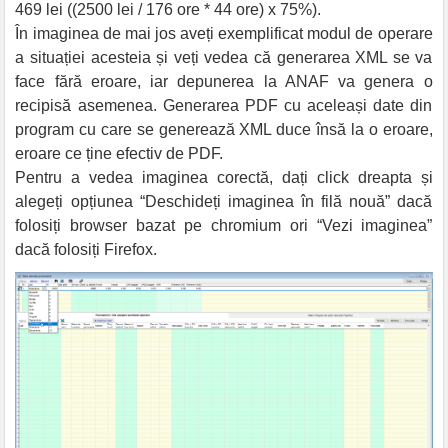
469 lei ((2500 lei / 176 ore * 44 ore) x 75%).
În imaginea de mai jos aveți exemplificat modul de operare
a situației acesteia și veți vedea că generarea XML se va
face fără eroare, iar depunerea la ANAF va genera o
recipisă asemenea. Generarea PDF cu aceleași date din
program cu care se generează XML duce însă la o eroare,
eroare ce ține efectiv de PDF.
Pentru a vedea imaginea corectă, dați click dreapta și
alegeți opțiunea “Deschideți imaginea în filă nouă” dacă
folosiți browser bazat pe chromium ori “Vezi imaginea”
dacă folosiți Firefox.