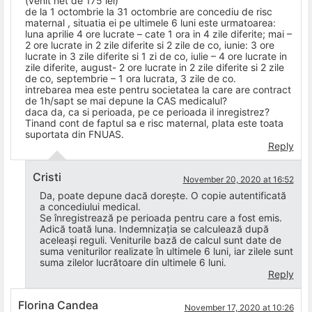
(venit net de 175 lei)
de la 1 octombrie la 31 octombrie are concediu de risc
maternal , situatia ei pe ultimele 6 luni este urmatoarea:
luna aprilie 4 ore lucrate – cate 1 ora in 4 zile diferite; mai –
2 ore lucrate in 2 zile diferite si 2 zile de co, iunie: 3 ore
lucrate in 3 zile diferite si 1 zi de co, iulie – 4 ore lucrate in
zile diferite, august- 2 ore lucrate in 2 zile diferite si 2 zile
de co, septembrie – 1 ora lucrata, 3 zile de co.
intrebarea mea este pentru societatea la care are contract
de 1h/sapt se mai depune la CAS medicalul?
daca da, ca si perioada, pe ce perioada il inregistrez?
Tinand cont de faptul sa e risc maternal, plata este toata
suportata din FNUAS.
Reply
Cristi
November 20, 2020 at 16:52
Da, poate depune dacă dorește. O copie autentificată
a concediului medical.
Se înregistrează pe perioada pentru care a fost emis.
Adică toată luna. Indemnizația se calculează după
aceleași reguli. Veniturile bază de calcul sunt date de
suma veniturilor realizate în ultimele 6 luni, iar zilele sunt
suma zilelor lucrătoare din ultimele 6 luni.
Reply
Florina Candea
November 17, 2020 at 10:26