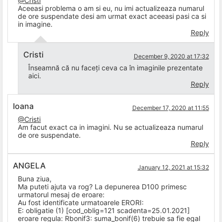
@Cristi
Aceeasi problema o am si eu, nu imi actualizeaza numarul
de ore suspendate desi am urmat exact aceeasi pasi ca si
in imagine.
Reply
Cristi
December 9, 2020 at 17:32
Înseamnă că nu faceți ceva ca în imaginile prezentate
aici.
Reply
Ioana
December 17, 2020 at 11:55
@Cristi
Am facut exact ca in imagini. Nu se actualizeaza numarul
de ore suspendate.
Reply
ANGELA
January 12, 2021 at 15:32
Buna ziua,
Ma puteti ajuta va rog? La depunerea D100 primesc
urmatorul mesaj de eroare:
Au fost identificate urmatoarele ERORI:
E: obligatie (1) [cod_oblig=121 scadenta=25.01.2021]
eroare regula: Rbonif3: suma_bonif(6) trebuie sa fie egal