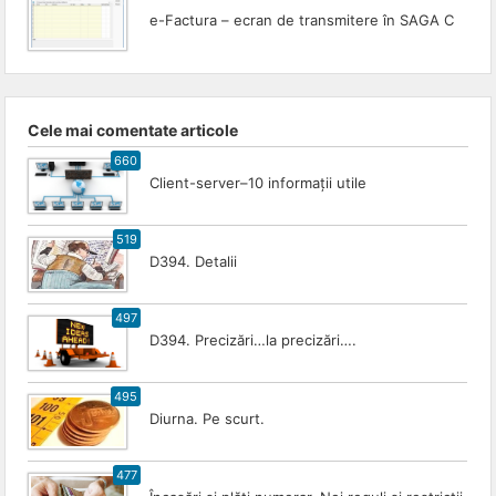
e-Factura – ecran de transmitere în SAGA C
Cele mai comentate articole
660
Client-server–10 informații utile
519
D394. Detalii
497
D394. Precizări…la precizări….
495
Diurna. Pe scurt.
477