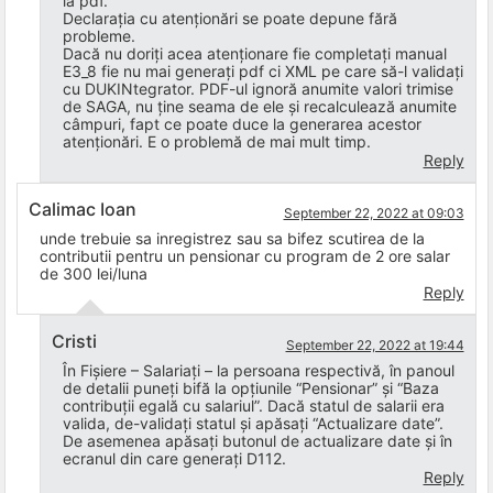
la pdf.
Declarația cu atenționări se poate depune fără
probleme.
Dacă nu doriți acea atenționare fie completați manual
E3_8 fie nu mai generați pdf ci XML pe care să-l validați
cu DUKINtegrator. PDF-ul ignoră anumite valori trimise
de SAGA, nu ține seama de ele și recalculează anumite
câmpuri, fapt ce poate duce la generarea acestor
atenționări. E o problemă de mai mult timp.
Reply
Calimac Ioan
September 22, 2022 at 09:03
unde trebuie sa inregistrez sau sa bifez scutirea de la
contributii pentru un pensionar cu program de 2 ore salar
de 300 lei/luna
Reply
Cristi
September 22, 2022 at 19:44
În Fișiere – Salariați – la persoana respectivă, în panoul
de detalii puneți bifă la opțiunile “Pensionar” și “Baza
contribuții egală cu salariul”. Dacă statul de salarii era
valida, de-validați statul și apăsați “Actualizare date”.
De asemenea apăsați butonul de actualizare date și în
ecranul din care generați D112.
Reply