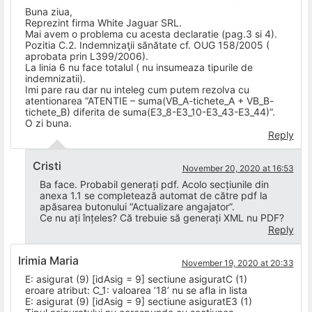
Buna ziua,
Reprezint firma White Jaguar SRL.
Mai avem o problema cu acesta declaratie (pag.3 si 4).
Pozitia C.2. Indemnizaţii sănătate cf. OUG 158/2005 (
aprobata prin L399/2006).
La linia 6 nu face totalul ( nu insumeaza tipurile de
indemnizatii).
Imi pare rau dar nu inteleg cum putem rezolva cu
atentionarea “ATENTIE – suma(VB_A-tichete_A + VB_B-
tichete_B) diferita de suma(E3_8-E3_10-E3_43-E3_44)”.
O zi buna.
Reply
Cristi
November 20, 2020 at 16:53
Ba face. Probabil generați pdf. Acolo secțiunile din
anexa 1.1 se completează automat de către pdf la
apăsarea butonului “Actualizare angajator”.
Ce nu ați înțeles? Că trebuie să generați XML nu PDF?
Reply
Irimia Maria
November 19, 2020 at 20:33
E: asigurat (9) [idAsig = 9] sectiune asiguratC (1)
eroare atribut: C_1: valoarea ’18’ nu se afla in lista
E: asigurat (9) [idAsig = 9] sectiune asiguratE3 (1)