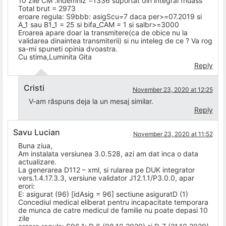
10 zile CM :indemniz =1336 suportat din integral fnuass
Total brut = 2973
eroare regula: S9bbb: asigScu=7 daca per>=07.2019 si
A_1 sau B1_1 = 25 si bifa_CAM = 1 si salbr>=3000
Eroarea apare doar la transmitere(ca de obice nu la
validarea dinaintea transmiterii) si nu inteleg de ce ? Va rog
sa-mi spuneti opinia dvoastra.
Cu stima,Luminita Gita
Reply
Cristi
November 23, 2020 at 12:25
V-am răspuns deja la un mesaj similar.
Reply
Savu Lucian
November 23, 2020 at 11:52
Buna ziua,
Am instalata versiunea 3.0.528, azi am dat inca o data
actualizare.
La generarea D112 – xml, si rularea pe DUK integrator
vers.1.4.17.3.3, versiune validator J12.1.1/P3.0.0, apar
erori:
E: asigurat (96) [idAsig = 96] sectiune asiguratD (1)
Concediul medical eliberat pentru incapacitate temporara
de munca de catre medicul de familie nu poate depasi 10
zile