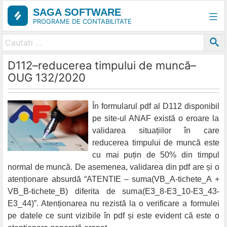
Skip
SAGA SOFTWARE
to
PROGRAME DE CONTABILITATE
content
D112–reducerea timpului de muncă–
OUG 132/2020
În formularul pdf al D112 disponibil
pe site-ul ANAF există o eroare la
validarea situațiilor în care
reducerea timpului de muncă este
cu mai puțin de 50% din timpul
normal de muncă. De asemenea, validarea din pdf are și o
atenționare absurdă “ATENTIE – suma(VB_A-tichete_A +
VB_B-tichete_B) diferita de suma(E3_8-E3_10-E3_43-
E3_44)”. Atenționarea nu rezistă la o verificare a formulei
pe datele ce sunt vizibile în pdf și este evident că este o