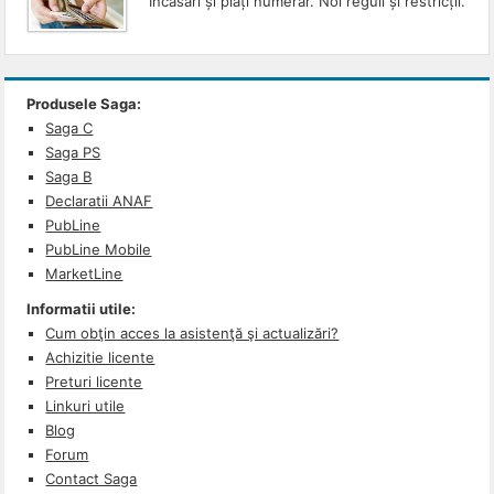
Încasări și plăți numerar. Noi reguli și restricții.
Produsele Saga:
Saga C
Saga PS
Saga B
Declaratii ANAF
PubLine
PubLine Mobile
MarketLine
Informatii utile:
Cum obţin acces la asistenţă şi actualizări?
Achizitie licente
Preturi licente
Linkuri utile
Blog
Forum
Contact Saga