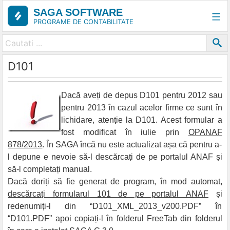
Skip
SAGA SOFTWARE
to
PROGRAME DE CONTABILITATE
content
D101
Dacă aveți de depus D101 pentru 2012 sau
pentru 2013 în cazul acelor firme ce sunt în
lichidare, atenție la D101. Acest formular a
fost modificat în iulie prin
OPANAF
878/2013
. În SAGA încă nu este actualizat așa că pentru a-
l depune e nevoie să-l descărcați de pe portalul ANAF și
să-l completați manual.
Dacă doriți să fie generat de program, în mod automat,
descărcați formularul 101 de pe portalul ANAF
și
redenumiți-l din “D101_XML_2013_v200.PDF” în
“D101.PDF” apoi copiați-l în folderul FreeTab din folderul