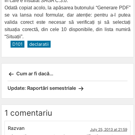
în care e instalat SAGA C.3.0.
Odată copiat acolo, la apăsarea butonului “Generare PDF”
se va lansa noul formular, dar atenție: pentru a-l putea
valida corect este necesar să verificați și să selectați
situația corectă, din cele 10 disponibile, din lista numiră
“Situații”.
D101
declaratii
Post
Cum ar fi dacă…
navigation
Update: Raportări semestriale
1 comentariu
Razvan
July 25, 2013 at 21:59