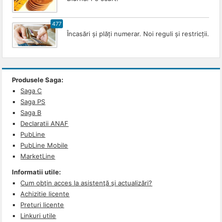
477
Încasări și plăți numerar. Noi reguli și restricții.
Produsele Saga:
Saga C
Saga PS
Saga B
Declaratii ANAF
PubLine
PubLine Mobile
MarketLine
Informatii utile:
Cum obţin acces la asistenţă şi actualizări?
Achizitie licente
Preturi licente
Linkuri utile