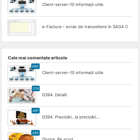
Client-server–10 informații utile
e-Factura – ecran de transmitere în SAGA C
Cele mai comentate articole
660
Client-server–10 informații utile
519
D394. Detalii
497
D394. Precizări…la precizări….
495
Diurna. Pe scurt.