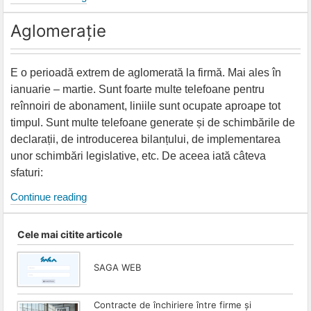
program
Aglomerație
sau
reinstalare
sistem
E o perioadă extrem de aglomerată la firmă. Mai ales în
de
ianuarie – martie. Sunt foarte multe telefoane pentru
operare.
reînnoiri de abonament, liniile sunt ocupate aproape tot
timpul. Sunt multe telefoane generate și de schimbările de
declarații, de introducerea bilanțului, de implementarea
unor schimbări legislative, etc. De aceea iată câteva
sfaturi:
Aglomerație
Continue reading
Cele mai citite articole
SAGA WEB
Contracte de închiriere între firme și