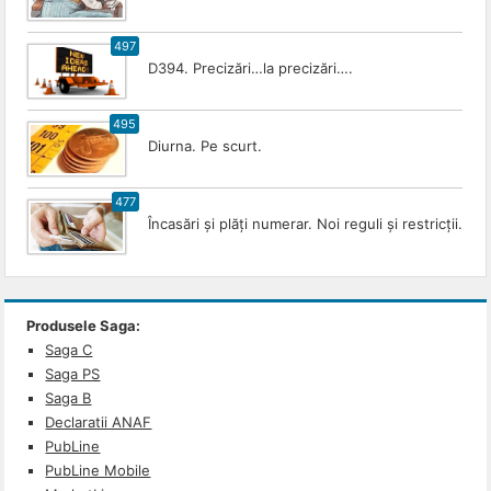
497
D394. Precizări…la precizări….
495
Diurna. Pe scurt.
477
Încasări și plăți numerar. Noi reguli și restricții.
Produsele Saga:
Saga C
Saga PS
Saga B
Declaratii ANAF
PubLine
PubLine Mobile