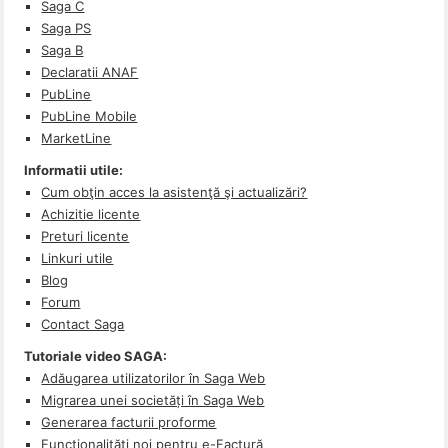
Saga C
Saga PS
Saga B
Declaratii ANAF
PubLine
PubLine Mobile
MarketLine
Informatii utile:
Cum obţin acces la asistenţă şi actualizări?
Achizitie licente
Preturi licente
Linkuri utile
Blog
Forum
Contact Saga
Tutoriale video SAGA:
Adăugarea utilizatorilor în Saga Web
Migrarea unei societăți în Saga Web
Generarea facturii proforme
Funcționalități noi pentru e-Factură