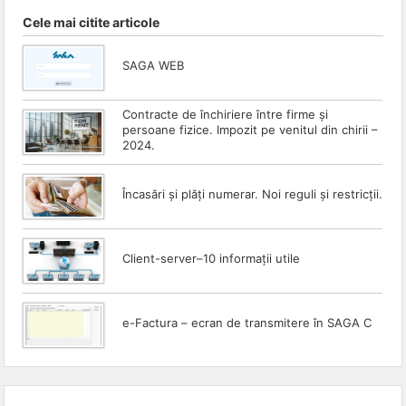
Completare
Cele mai citite articole
revisal
în
SAGA WEB
SAGA
Contracte de închiriere între firme și
persoane fizice. Impozit pe venitul din chirii –
2024.
Încasări și plăți numerar. Noi reguli și restricții.
Client-server–10 informații utile
e-Factura – ecran de transmitere în SAGA C