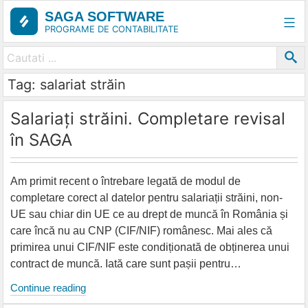
Skip
SAGA SOFTWARE
to
PROGRAME DE CONTABILITATE
content
Tag: salariat străin
Salariați străini. Completare revisal
în SAGA
Am primit recent o întrebare legată de modul de
completare corect al datelor pentru salariații străini, non-
UE sau chiar din UE ce au drept de muncă în România și
care încă nu au CNP (CIF/NIF) românesc. Mai ales că
primirea unui CIF/NIF este condiționată de obținerea unui
contract de muncă. Iată care sunt pașii pentru…
Salariați
Continue reading
străini.