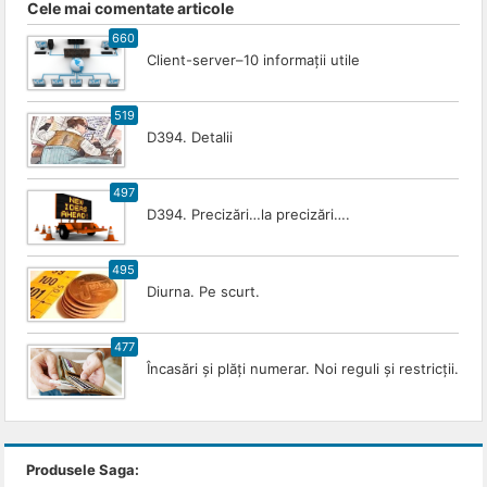
Cele mai comentate articole
660
Client-server–10 informații utile
519
D394. Detalii
497
D394. Precizări…la precizări….
495
Diurna. Pe scurt.
477
Încasări și plăți numerar. Noi reguli și restricții.
Produsele Saga: