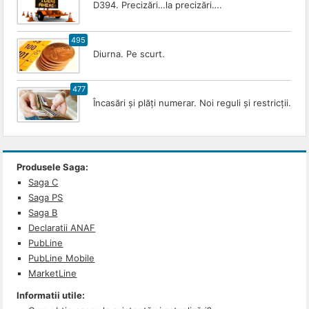
D394. Precizări…la precizări….
495
Diurna. Pe scurt.
477
Încasări și plăți numerar. Noi reguli și restricții.
Produsele Saga:
Saga C
Saga PS
Saga B
Declaratii ANAF
PubLine
PubLine Mobile
MarketLine
Informatii utile: