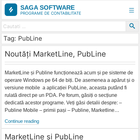
Skip
SAGA SOFTWARE
to
PROGRAME DE CONTABILITATE
content
Tag: PubLine
Noutăți MarketLine, PubLine
MarketLine și Publine funcționează acum și pe sisteme de
operare Windows pe 64 de biți. De asemenea a apărut și o
versiune mobile a aplicației PubLine, aceasta putând fi
rulată direct pe un PDA. Pe forum, găsiți o secțiune
dedicată acestor programe. Veți găsi detalii despre: –
Publine Mobile – primii pași – Publine, Marketline…
Noutăți
Continue reading
MarketLine,
MarketLine și PubLine
PubLine