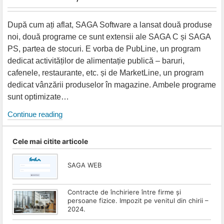
După cum ați aflat, SAGA Software a lansat două produse
noi, două programe ce sunt extensii ale SAGA C și SAGA
PS, partea de stocuri. E vorba de PubLine, un program
dedicat activităților de alimentație publică – baruri,
cafenele, restaurante, etc. și de MarketLine, un program
dedicat vânzării produselor în magazine. Ambele programe
sunt optimizate…
MarketLine
Continue reading
și
PubLine
Cele mai citite articole
SAGA WEB
Contracte de închiriere între firme și
persoane fizice. Impozit pe venitul din chirii –
2024.