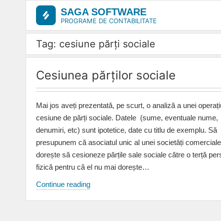
Skip
SAGA SOFTWARE
to
PROGRAME DE CONTABILITATE
content
Tag: cesiune părți sociale
Cesiunea părților sociale
Mai jos aveți prezentată, pe scurt, o analiză a unei operați
cesiune de părți sociale. Datele (sume, eventuale nume,
denumiri, etc) sunt ipotetice, date cu titlu de exemplu. Să
presupunem că asociatul unic al unei societăți comerciale
dorește să cesioneze părțile sale sociale către o terță pe
fizică pentru că el nu mai dorește…
Cesiunea
Continue reading
părților
sociale