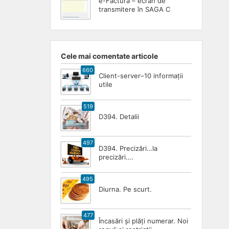
e-Factura – ecran de
transmitere în SAGA C
Cele mai comentate articole
660
Client-server–10 informații
utile
519
D394. Detalii
497
D394. Precizări…la
precizări….
495
Diurna. Pe scurt.
477
Încasări și plăți numerar. Noi