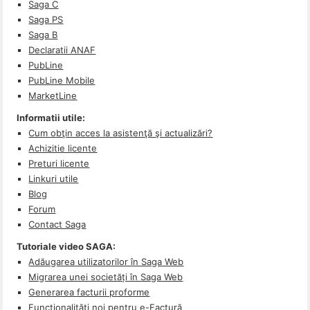
Saga C
Saga PS
Saga B
Declaratii ANAF
PubLine
PubLine Mobile
MarketLine
Informatii utile:
Cum obţin acces la asistenţă şi actualizări?
Achizitie licente
Preturi licente
Linkuri utile
Blog
Forum
Contact Saga
Tutoriale video SAGA:
Adăugarea utilizatorilor în Saga Web
Migrarea unei societăți în Saga Web
Generarea facturii proforme
Funcționalități noi pentru e-Factură