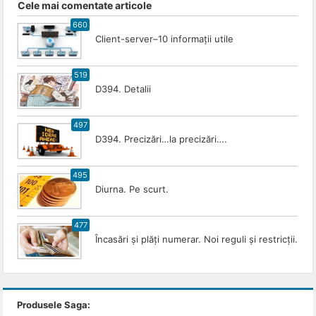
Cele mai comentate articole
660
Client-server–10 informații utile
519
D394. Detalii
497
D394. Precizări…la precizări….
495
Diurna. Pe scurt.
477
Încasări și plăți numerar. Noi reguli și restricții.
Produsele Saga: