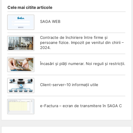
se
Cele mai citite articole
realizează
conexiunile
SAGA WEB
de
acest
Contracte de închiriere între firme și
persoane fizice. Impozit pe venitul din chirii –
tip.
2024.
Încasări și plăți numerar. Noi reguli și restricții.
Client-server–10 informații utile
e-Factura – ecran de transmitere în SAGA C