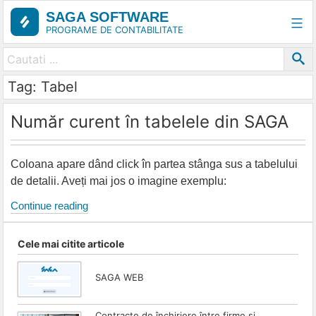
Skip
SAGA SOFTWARE
to
PROGRAME DE CONTABILITATE
content
Tag: Tabel
Număr curent în tabelele din SAGA
Coloana apare dând click în partea stânga sus a tabelului
de detalii. Aveți mai jos o imagine exemplu:
Număr
Continue reading
curent
în
Cele mai citite articole
tabelele
din
SAGA WEB
SAGA
Contracte de închiriere între firme și