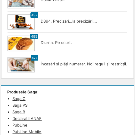
497
D394. Precizări…la precizări….
495
Diurna. Pe scurt.
477
Încasări și plăți numerar. Noi reguli și restricții.
Produsele Saga:
Saga C
Saga PS
Saga B
Declaratii ANAF
PubLine
PubLine Mobile