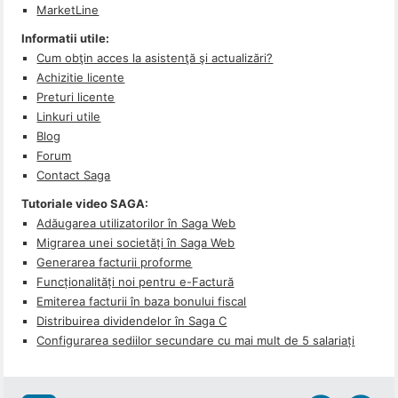
MarketLine
Informatii utile:
Cum obţin acces la asistenţă şi actualizări?
Achizitie licente
Preturi licente
Linkuri utile
Blog
Forum
Contact Saga
Tutoriale video SAGA:
Adăugarea utilizatorilor în Saga Web
Migrarea unei societăți în Saga Web
Generarea facturii proforme
Funcționalități noi pentru e-Factură
Emiterea facturii în baza bonului fiscal
Distribuirea dividendelor în Saga C
Configurarea sediilor secundare cu mai mult de 5 salariați